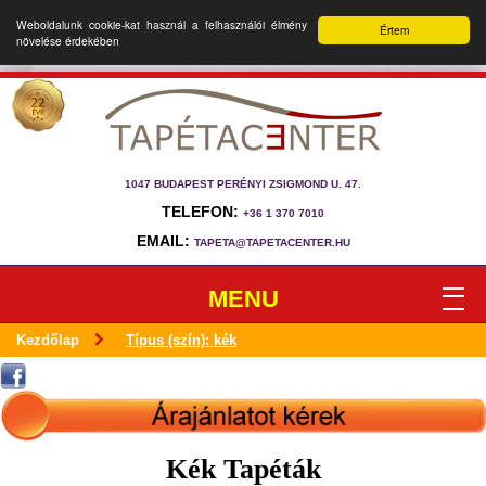
Weboldalunk cookie-kat használ a felhasználói élmény
Értem
növelése érdekében
1047 BUDAPEST PERÉNYI ZSIGMOND U. 47.
TELEFON:
+36 1 370 7010
EMAIL:
TAPETA@TAPETACENTER.HU
MENU
Kezdőlap
Típus (szín): kék
Kék Tapéták