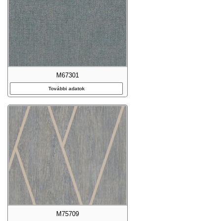
M67301
További adatok
M75709