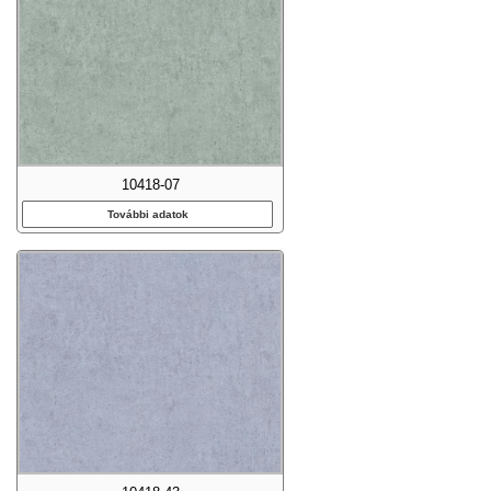
10418-07
További adatok