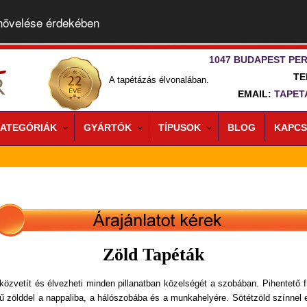
 növelése érdekében
1047 BUDAPEST PER
TE
A tapétázás élvonalában.
EMAIL:
TAPET
ATEGÓRIÁK
GYÁRTÓK
TÍPUSOK
BLOG
KAPCS
Zöld Tapéták
közvetít és élvezheti minden pillanatban közelségét a szobában. Pihentető fr
nű zölddel a nappaliba, a hálószobába és a munkahelyére. Sötétzöld színnel 