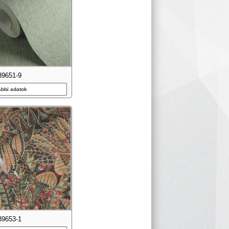
39651-9
ábbi adatok
39653-1