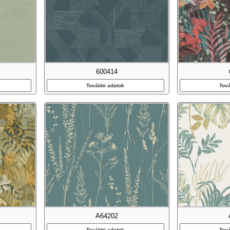
600414
További adatok
Tov
A64202
További adatok
Tov