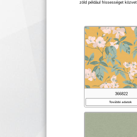
zöld például frissességet közvet
366822
További adatok