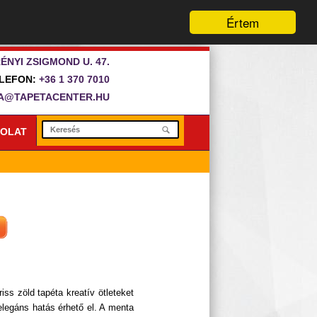
Értem
ÉNYI ZSIGMOND U. 47.
LEFON:
+36 1 370 7010
A@TAPETACENTER.HU
OLAT
iss zöld tapéta kreatív ötleteket
elegáns hatás érhető el. A menta