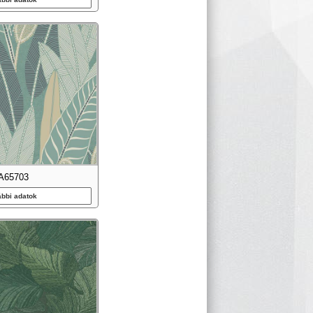
A65703
ábbi adatok