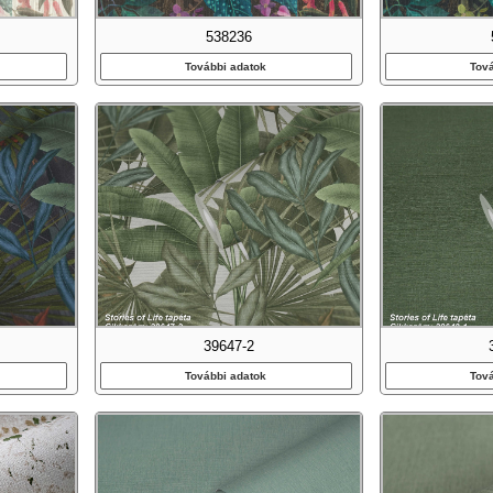
538236
További adatok
Tov
39647-2
További adatok
Tov