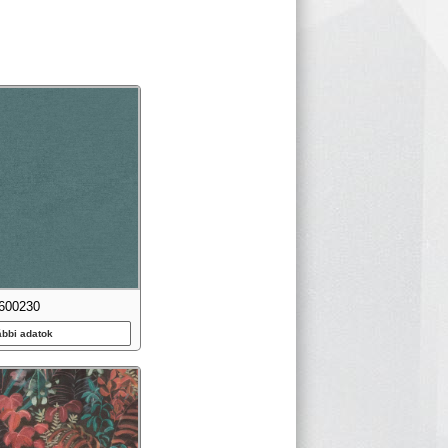
600230
ábbi adatok