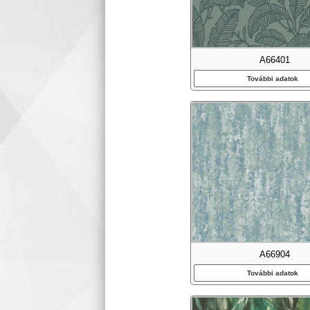
A66401
További adatok
A66904
További adatok