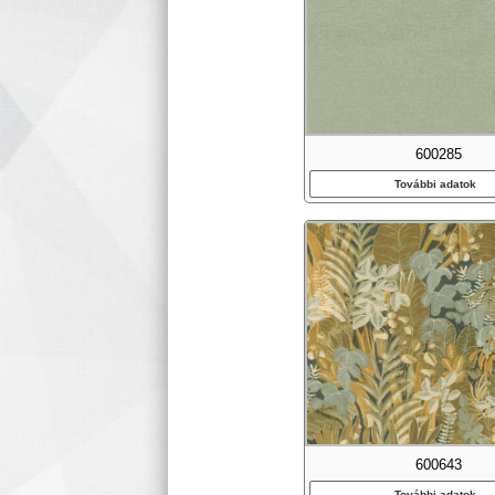
600285
További adatok
600643
További adatok