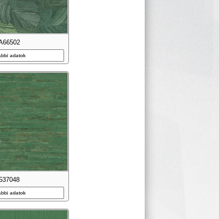
A66502
ábbi adatok
537048
ábbi adatok