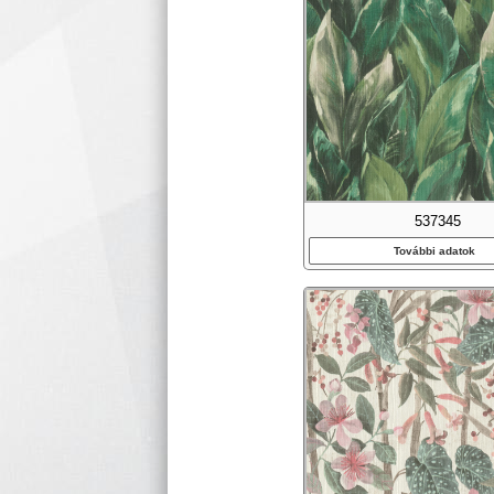
537345
További adatok