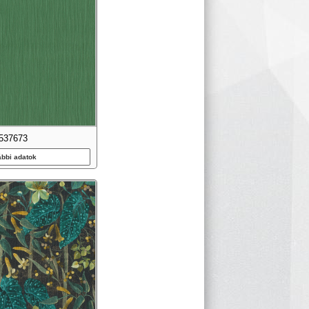
537673
ábbi adatok