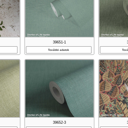
39651-1
További adatok
Tov
39652-3