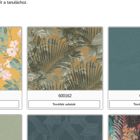
ít a tanuláshoz.
600162
További adatok
Tov