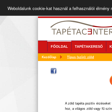
Weboldalunk cookie-kat használ a felhasználói élmény
FŐOLDAL
TAPÉTAKERESŐ
K
Kezdőlap
Típus (szín): zöld
A zöld tapéta pozitív érzéseket 
hoz, a világos zöld vagy fű szí