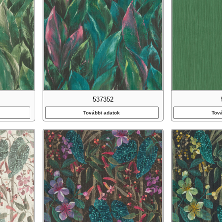
537352
További adatok
Tov