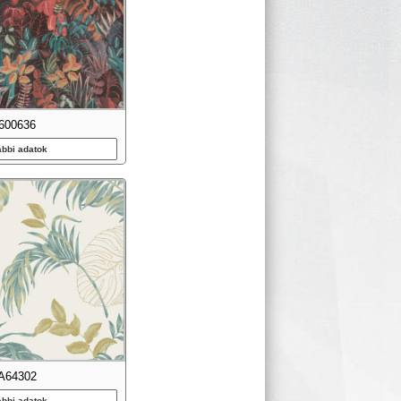
600636
ábbi adatok
A64302
ábbi adatok