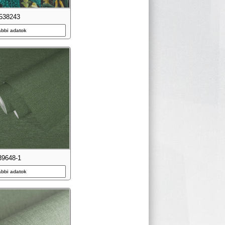
538243
ábbi adatok
39648-1
ábbi adatok