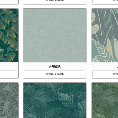
A65605
További adatok
Tov