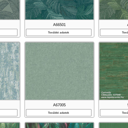
A66501
További adatok
Tov
A67005
További adatok
Tov