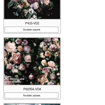
P415-VD2
További adatok
P6035A-VD4
További adatok