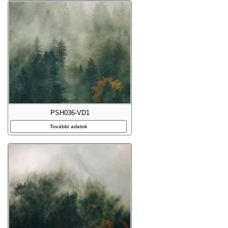
PSH036-VD1
További adatok