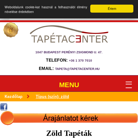
Weboldalunk cookie-kat használ a felhasználói élmény
Értem
növelése érdekében
1047 BUDAPEST PERÉNYI ZSIGMOND U. 47.
TELEFON:
+36 1 370 7010
EMAIL:
TAPETA@TAPETACENTER.HU
MENU
Kezdőlap
Típus (szín): zöld
Zöld Tapéták