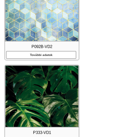
P092B-VD2
További adatok
P333-VD1