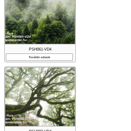
PSH061-VD4
További adatok