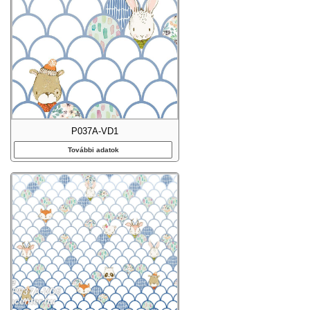
P037A-VD1
További adatok