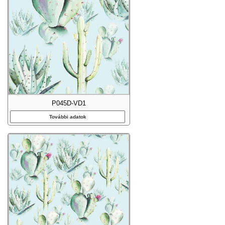
P045D-VD1
További adatok