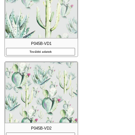
P045B-VD1
További adatok
P045B-VD2