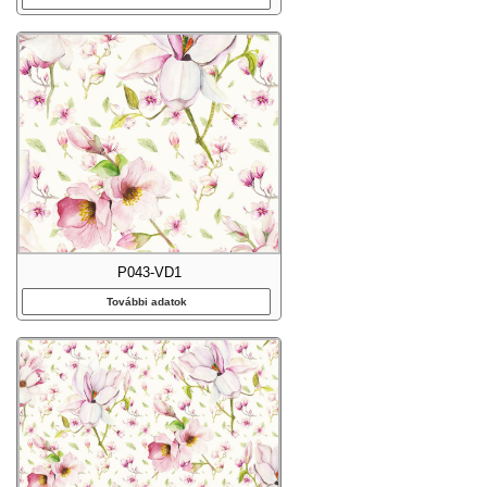
P043-VD1
További adatok