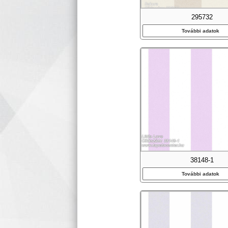
295732
További adatok
38148-1
További adatok