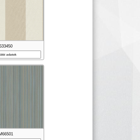
633450
ábbi adatok
M66501