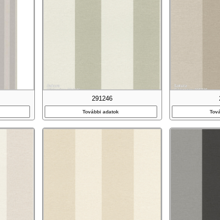
291246
További adatok
Tov