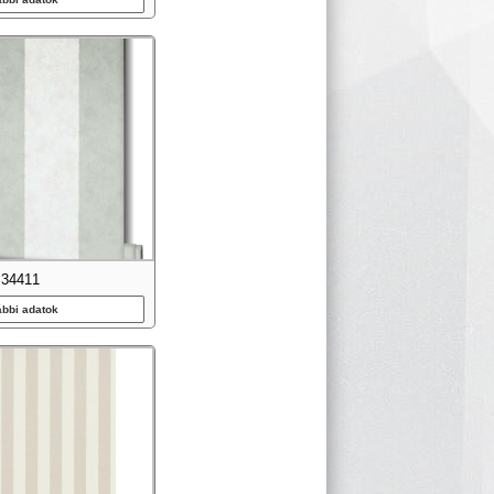
34411
ábbi adatok