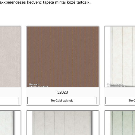
akkberendezés kedvenc tapéta mintái közé tartozik.
32028
További adatok
Tov