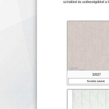
színükkel és szélességükkel a l
32027
További adatok