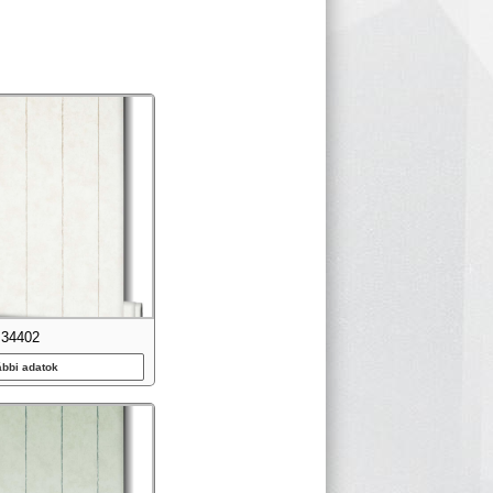
34402
ábbi adatok