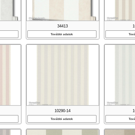
34413
1
További adatok
Tov
10290-14
1
További adatok
Tov