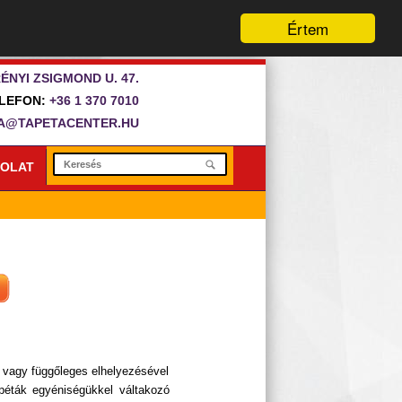
Értem
ÉNYI ZSIGMOND U. 47.
LEFON:
+36 1 370 7010
A@TAPETACENTER.HU
OLAT
s vagy függőleges elhelyezésével
péták egyéniségükkel váltakozó