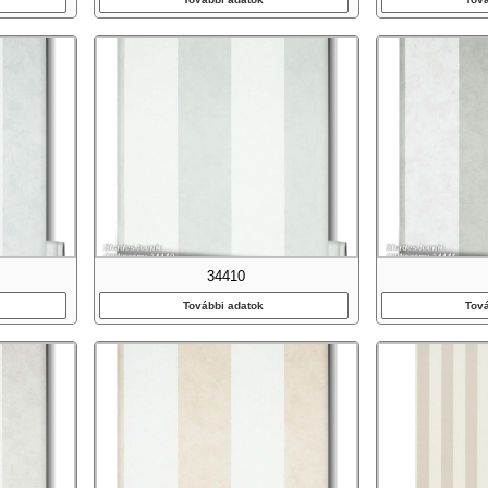
34410
További adatok
Tov