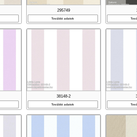
295749
További adatok
Tov
38148-2
További adatok
Tov