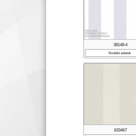
38148-4
További adatok
633467