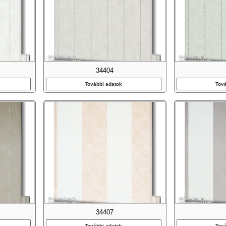
34404
További adatok
Tov
34407
További adatok
Tov