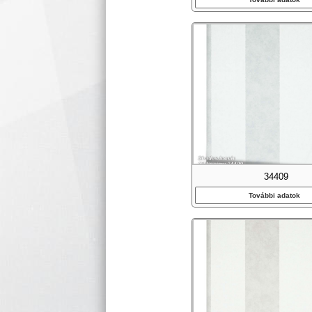
34409
További adatok