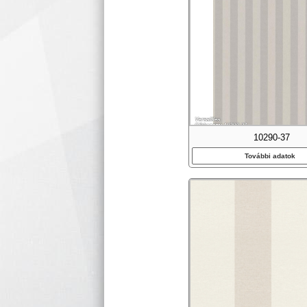
10290-37
További adatok