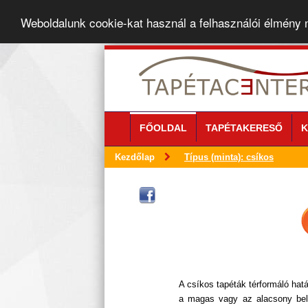
Weboldalunk cookie-kat használ a felhasználói élmény
FŐOLDAL
TAPÉTAKERESŐ
K
Kezdőlap
Típus (minta): csíkos
A csíkos tapéták térformáló hat
a magas vagy az alacsony bels