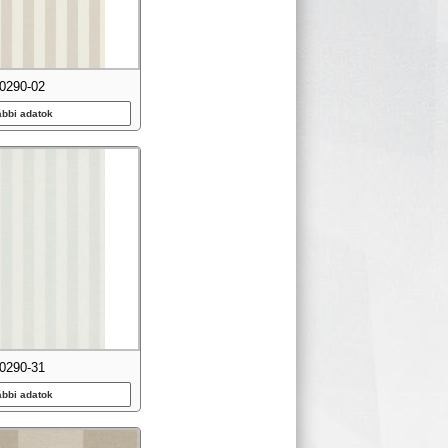
0290-02
ábbi adatok
0290-31
ábbi adatok