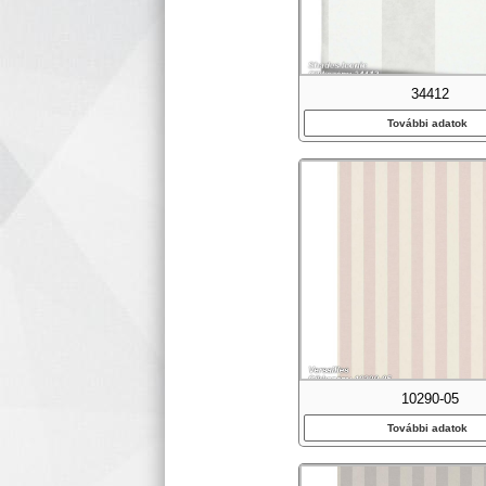
34412
További adatok
10290-05
További adatok