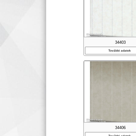
34403
További adatok
34406
További adatok