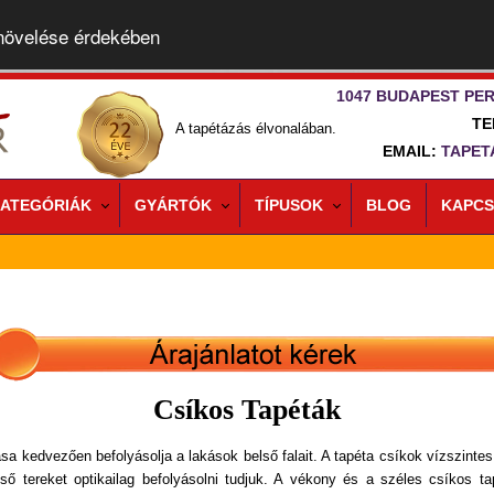
 növelése érdekében
1047 BUDAPEST PER
TE
A tapétázás élvonalában.
EMAIL:
TAPET
ATEGÓRIÁK
GYÁRTÓK
TÍPUSOK
BLOG
KAPCS
Csíkos Tapéták
ása kedvezően befolyásolja a lakások belső falait. A tapéta csíkok vízszinte
ő tereket optikailag befolyásolni tudjuk. A vékony és a széles csíkos ta