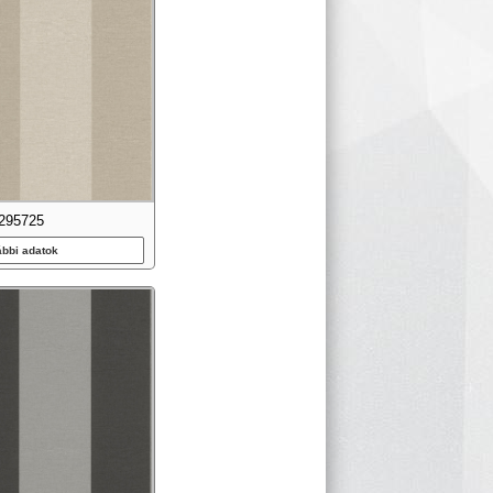
295725
ábbi adatok