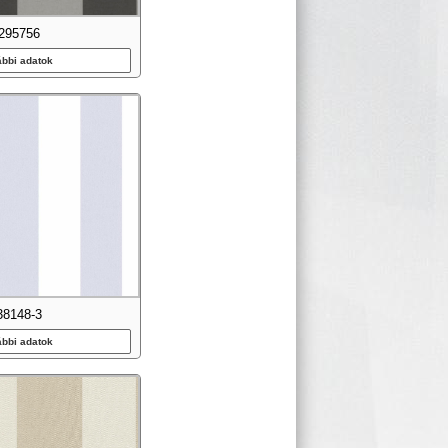
295756
ábbi adatok
38148-3
ábbi adatok