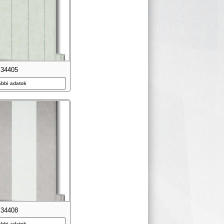
34405
ábbi adatok
34408
ábbi adatok