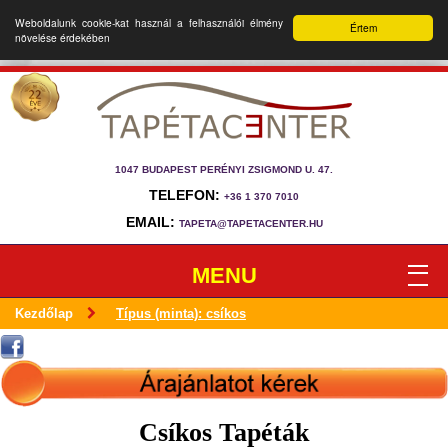
Weboldalunk cookie-kat használ a felhasználói élmény
Értem
növelése érdekében
1047 BUDAPEST PERÉNYI ZSIGMOND U. 47.
TELEFON:
+36 1 370 7010
EMAIL:
TAPETA@TAPETACENTER.HU
MENU
Kezdőlap
Típus (minta): csíkos
Csíkos Tapéták