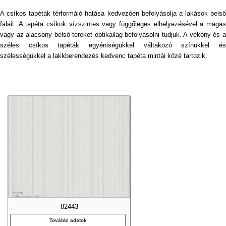
A csíkos tapéták térformáló hatása kedvezően befolyásolja a lakások belső
falait. A tapéta csíkok vízszintes vagy függőleges elhelyezésével a magas
vagy az alacsony belső tereket optikailag befolyásolni tudjuk. A vékony és a
széles csíkos tapéták egyéniségükkel váltakozó színükkel és
szélességükkel a lakkberendezés kedvenc tapéta mintái közé tartozik.
82443
További adatok