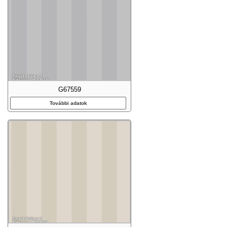
G67559
További adatok