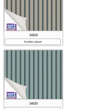
34829
További adatok
34830