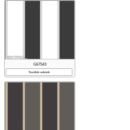
G67543
További adatok