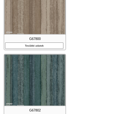
G67800
További adatok
G67802