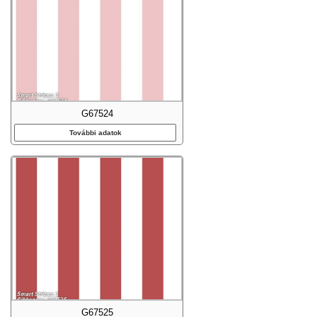
G67524
További adatok
G67525