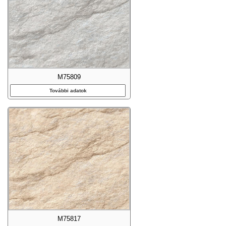
M75809
További adatok
M75817