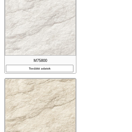
M75800
További adatok