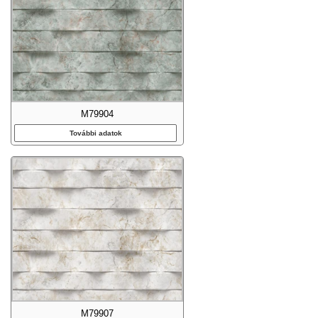
M79904
További adatok
M79907