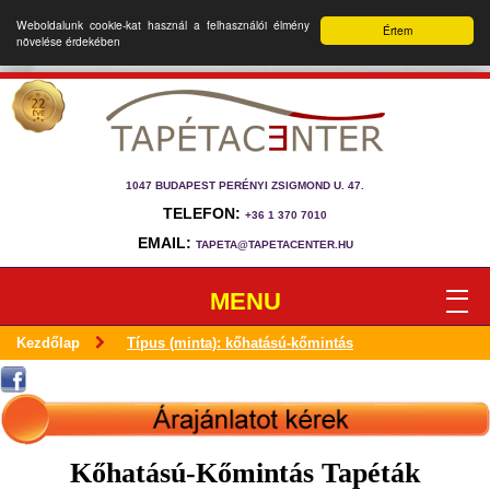
Weboldalunk cookie-kat használ a felhasználói élmény
Értem
növelése érdekében
1047 BUDAPEST PERÉNYI ZSIGMOND U. 47.
TELEFON:
+36 1 370 7010
EMAIL:
TAPETA@TAPETACENTER.HU
MENU
Kezdőlap
Típus (minta): kőhatású-kőmintás
Kőhatású-Kőmintás Tapéták