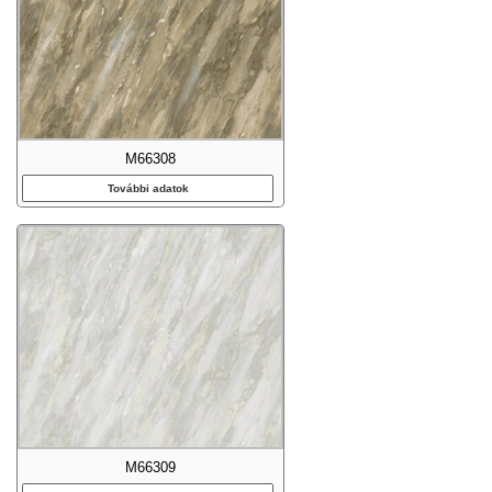
M66308
További adatok
M66309