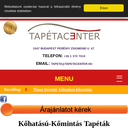
Weboldalunk cookie-kat használ a felhasználói élmény
Értem
növelése érdekében
1047 BUDAPEST PERÉNYI ZSIGMOND U. 47.
TELEFON:
+36 1 370 7010
EMAIL:
TAPETA@TAPETACENTER.HU
MENU
Kezdőlap
Típus (minta): kőhatású-kőmintás
Kőhatású-Kőmintás Tapéták