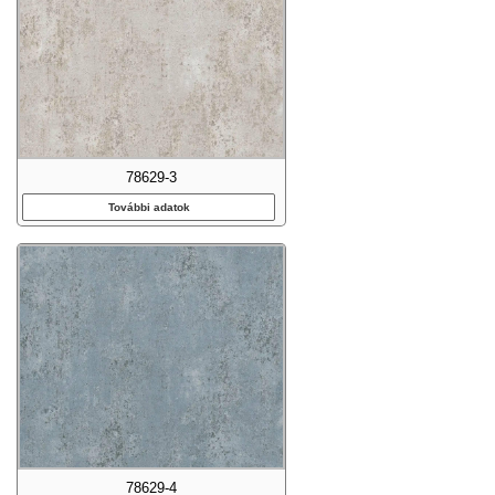
78629-3
További adatok
78629-4