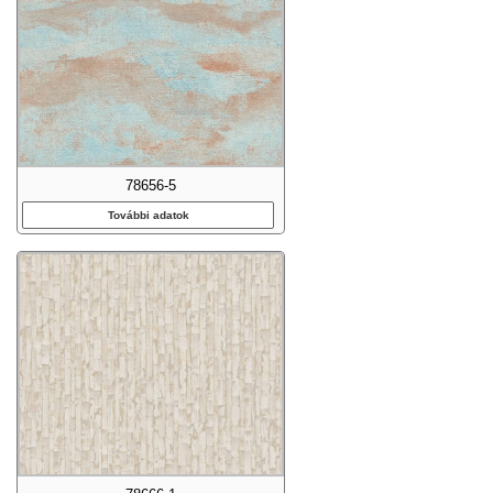
78656-5
További adatok