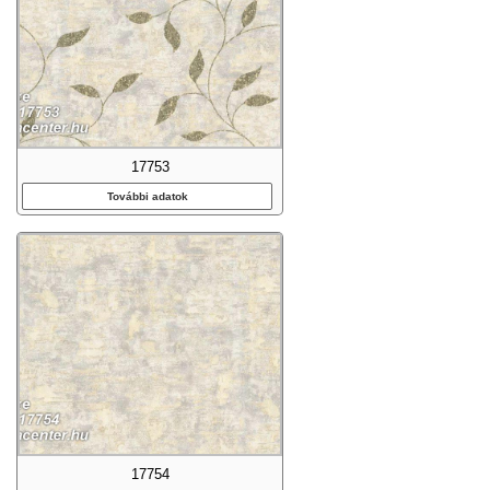
17753
További adatok
17754