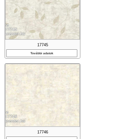
17745
További adatok
17746