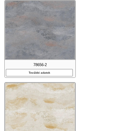
78656-2
További adatok