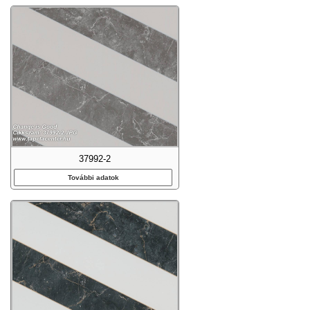
37992-2
További adatok