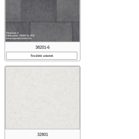
38201-6
További adatok
32801