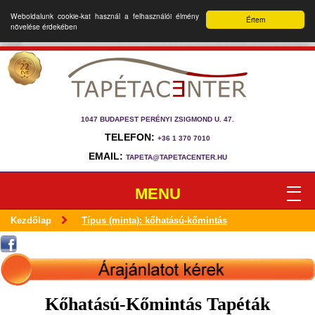
Weboldalunk cookie-kat használ a felhasználói élmény
Értem
növelése érdekében
1047 BUDAPEST PERÉNYI ZSIGMOND U. 47.
TELEFON:
+36 1 370 7010
EMAIL:
TAPETA@TAPETACENTER.HU
MENU
Kezdőlap
Típus (minta): kőhatású-kőmintás
Kőhatású-Kőmintás Tapéták