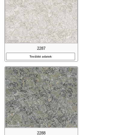
2287
További adatok
2288