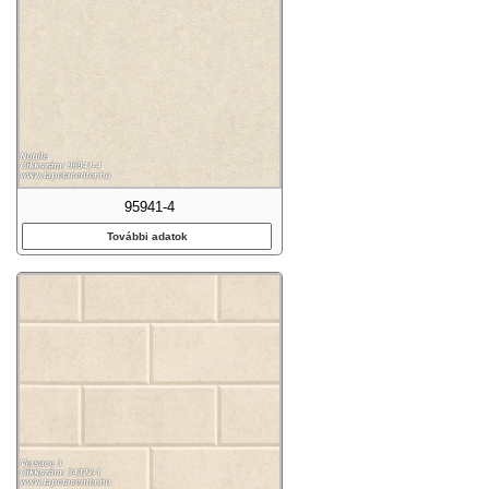
95941-4
További adatok