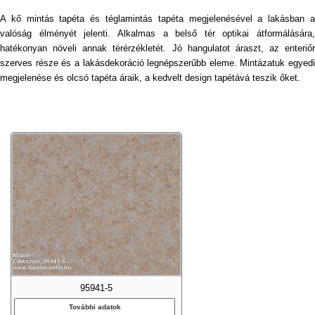
A kő mintás tapéta és téglamintás tapéta megjelenésével a lakásban a
valóság élményét jelenti. Alkalmas a belső tér optikai átformálására,
hatékonyan növeli annak térérzékletét. Jó hangulatot áraszt, az enteriőr
szerves része és a lakásdekoráció legnépszerűbb eleme. Mintázatuk egyedi
megjelenése és olcsó tapéta áraik, a kedvelt design tapétává teszik őket.
95941-5
További adatok