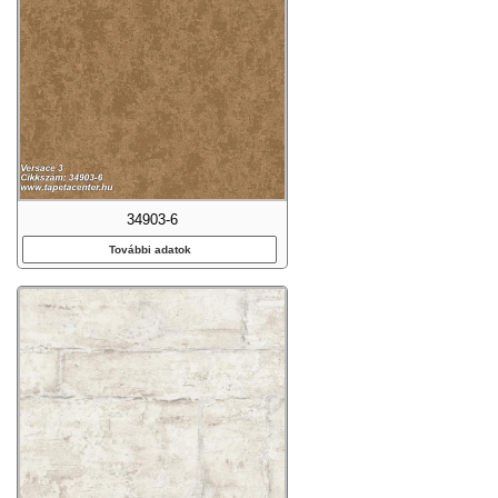
34903-6
További adatok