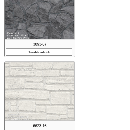
3893-67
További adatok
6623-16