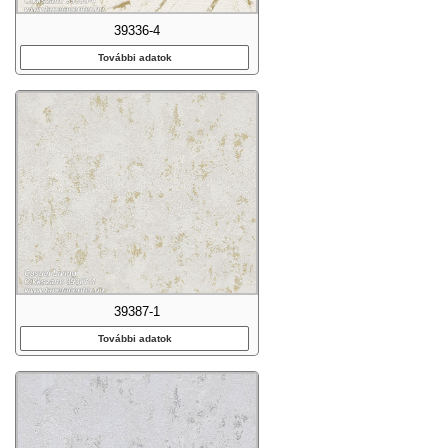
39336-4
További adatok
39387-1
További adatok