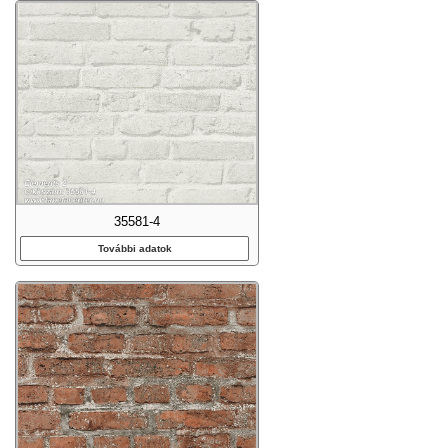
35581-4
További adatok