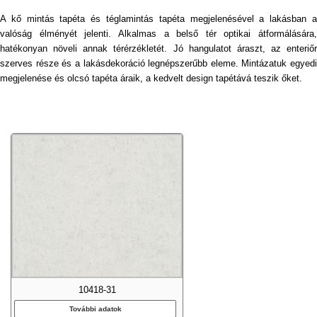
A kő mintás tapéta és téglamintás tapéta megjelenésével a lakásban a
valóság élményét jelenti. Alkalmas a belső tér optikai átformálására,
hatékonyan növeli annak térérzékletét. Jó hangulatot áraszt, az enteriőr
szerves része és a lakásdekoráció legnépszerűbb eleme. Mintázatuk egyedi
megjelenése és olcsó tapéta áraik, a kedvelt design tapétává teszik őket.
10418-31
További adatok