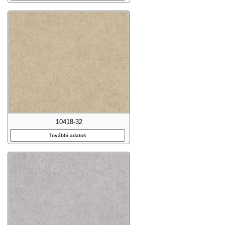
10418-32
További adatok