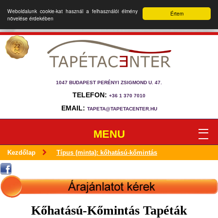
Weboldalunk cookie-kat használ a felhasználói élmény
Értem
növelése érdekében
1047 BUDAPEST PERÉNYI ZSIGMOND U. 47.
TELEFON:
+36 1 370 7010
EMAIL:
TAPETA@TAPETACENTER.HU
MENU
Kezdőlap
Típus (minta): kőhatású-kőmintás
Kőhatású-Kőmintás Tapéták