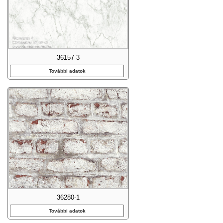
36157-3
További adatok
36280-1
További adatok