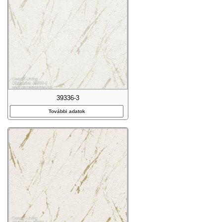
39336-3
További adatok