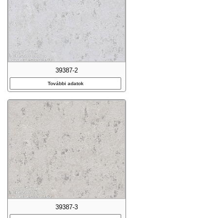
39387-2
További adatok
39387-3