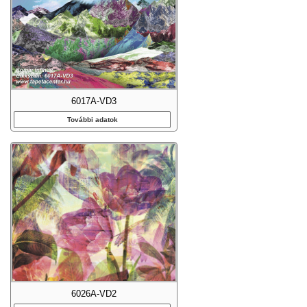
6017A-VD3
További adatok
6026A-VD2