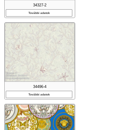
34327-2
További adatok
34496-4
További adatok