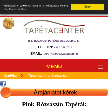
Weboldalunk cookie-kat használ a felhasználói élmény
Értem
növelése érdekében
1047 BUDAPEST PERÉNYI ZSIGMOND U. 47.
TELEFON:
+36 1 370 7010
EMAIL:
TAPETA@TAPETACENTER.HU
MENU
Kezdőlap
Típus (szín): pink-rózsaszín
Pink-Rózsaszín Tapéták