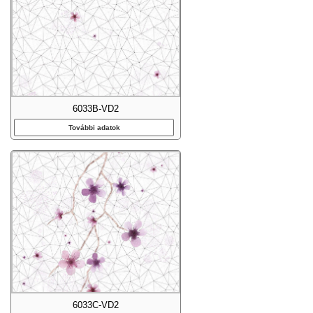
6033B-VD2
További adatok
6033C-VD2