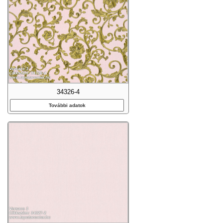
34326-4
További adatok