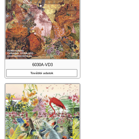
6030A-VD3
További adatok