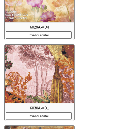
6029A-VD4
További adatok
6030A-VD1
További adatok