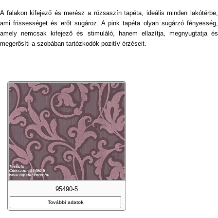
A falakon kifejező és merész a rózsaszín tapéta, ideális minden lakótérbe,
ami frissességet és erőt sugároz. A pink tapéta olyan sugárzó fényesség,
amely nemcsak kifejező és stimuláló, hanem ellazítja, megnyugtatja és
megerősíti a szobában tartózkodók pozitív érzéseit.
95490-5
További adatok