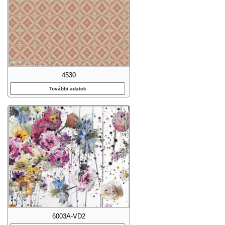
4530
További adatok
6003A-VD2