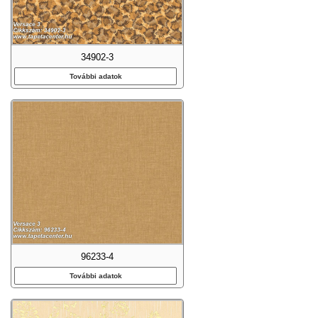
34902-3
További adatok
96233-4
További adatok