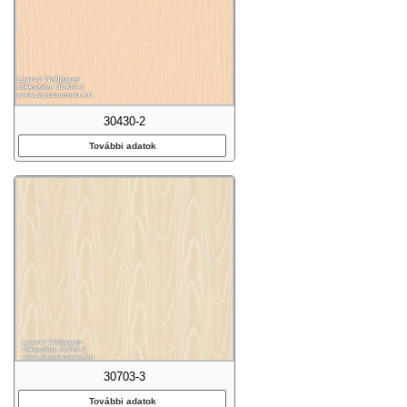
30430-2
További adatok
30703-3
További adatok