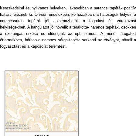
Kereskedelmi és nyilvános helyeken, lakásokban a narancs tapéták pozitív
hatást fejeznek ki. Orvosi rendelőkben, kórházakban, a hatóságok helyein a
narancssárga tapéták jól alkalmazhatók a fogadási és várakozási
helyiségekben. A hangulatot jól növelik a terakotta- narancs tapéták, csökken
a szorongás érzése és elősegítik az optimizmust. A menő, látogatott
éttermekben, bárban a narancs sárga tapéta serkenti az étvágyat, növeli a
fogyasztást és a kapcsolat teremtést.