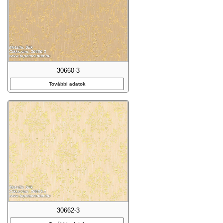
30660-3
További adatok
30662-3