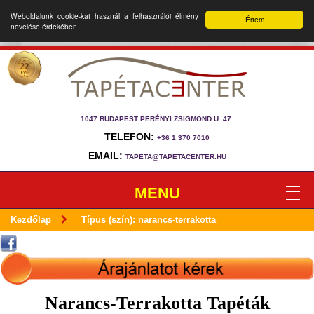
Weboldalunk cookie-kat használ a felhasználói élmény
Értem
növelése érdekében
1047 BUDAPEST PERÉNYI ZSIGMOND U. 47.
TELEFON:
+36 1 370 7010
EMAIL:
TAPETA@TAPETACENTER.HU
MENU
Kezdőlap
Típus (szín): narancs-terrakotta
Narancs-Terrakotta Tapéták