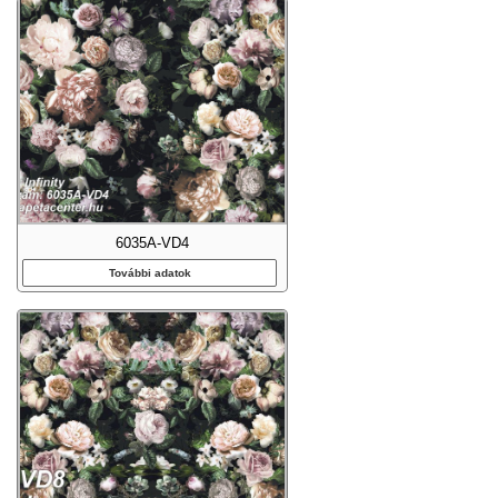
6035A-VD4
További adatok