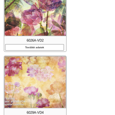
6026A-VD2
További adatok
6029A-VD4