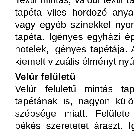
Textil mintás, valódi textil
tapéta vlies hordozó anya
vagy egyéb színekkel nyom
tapéta. Igényes egyházi ép
hotelek, igényes tapétája.
kiemelt vizuális élményt nyú
Velúr felületű
Velúr felületű mintás t
tapétának is, nagyon külö
szépsége miatt. Felülete
békés szeretetet áraszt. I