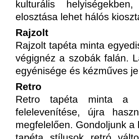
kulturális helyiségekbe
elosztása lehet hálós kioszt
Rajzolt
Rajzolt tapéta minta egyedi
végignéz a szobák falán. Lá
egyénisége és kézműves jel
Retro
Retro tapéta minta a h
felelevenítése, újra has
megfelelően. Gondoljunk a 
tapéta stílusok retró válto