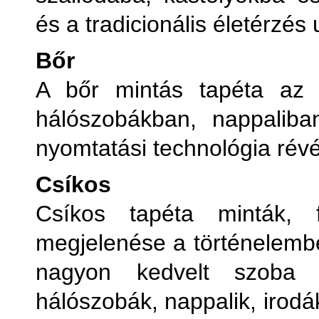
és a tradicionális életérzés u
Bőr
A bőr mintás tapéta az é
hálószobákban, nappaliba
nyomtatási technológia rév
Csíkos
Csíkos tapéta minták, f
megjelenése a történelembe
nagyon kedvelt szoba t
hálószobák, nappalik, irodá