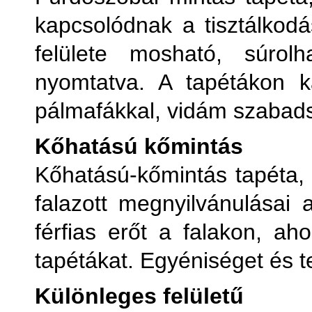
kapcsolódnak a tisztálkodá
felülete mosható, súrolh
nyomtatva. A tapétákon k
pálmafákkal, vidám szabad
Kőhatású kőmintás
Kőhatású-kőmintás tapéta, 
falazott megnyilvánulásai 
férfias erőt a falakon, ah
tapétákat. Egyéniséget és t
Különleges felületű