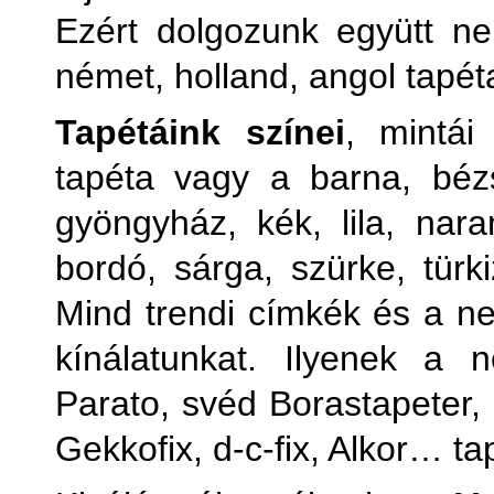
Ezért dolgozunk együtt ne
német, holland, angol tapét
Tapétáink színei
, mintái
tapéta vagy a barna, bézs
gyöngyház, kék, lila, naran
bordó, sárga, szürke, türki
Mind trendi címkék és a ne
kínálatunkat. Ilyenek a
Parato, svéd Borastapeter
Gekkofix, d-c-fix, Alkor… ta