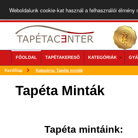
Weboldalunk cookie-kat használ a felhasználói élmény
FŐOLDAL
TAPÉTAKERESŐ
KATEGÓRIÁK
GYÁ
Kezdőlap
Kategória: Tapéta minták
Tapéta Minták
Tapéta mintáink: