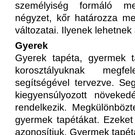
személyiség formáló me
négyzet, kőr határozza m
változatai. Ilyenek lehetnek 
Gyerek
Gyerek tapéta, gyermek t
korosztályuknak megfel
segítségével tervezve. Seg
kiegyensúlyozott növeked
rendelkezik. Megkülönbözt
gyermek tapétákat. Ezeket 
azonosítjuk. Gyermek tapétá