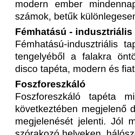
modern ember mindennapi 
számok, betűk különlegese
Fémhatású - indusztriális
Fémhatású-indusztriális t
tengelyéből a falakra önt
disco tapéta, modern és fiat
Foszforeszkáló
Foszforeszkáló tapéta m
következtében megjelenő d
megjelenését jelenti. Jól
szórakozó helyeken, hálósz