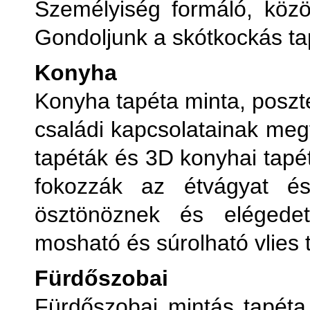
Személyiség formáló, közös
Gondoljunk a skótkockás ta
Konyha
Konyha tapéta minta, poszt
családi kapcsolatainak meg
tapéták és 3D konyhai tapét
fokozzák az étvágyat és
ösztönöznek és elégedett
mosható és súrolható vlies 
Fürdőszobai
Fürdőszobai mintás tapéta,