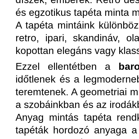
és egzotikus tapéta minta 
A tapéta mintáink különböz
retro, ipari, skandináv, 
kopottan elegáns vagy klass
Ezzel ellentétben a
bar
időtlenek és a legmoderneb
teremtenek. A geometriai mi
a szobáinkban és az irodák
Anyag mintás tapéta rendk
tapéták hordozó anyaga a s