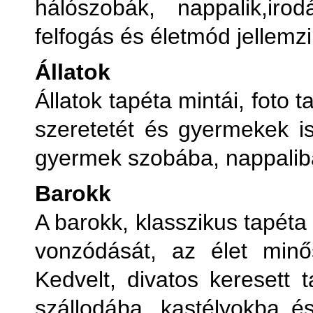
hálószobák, nappalik,iro
V
felfogás és életmód jellemzi
Ve
Állatok
Állatok tapéta mintái, foto 
V
szeretetét és gyermekek is
gyermek szobába, nappaliba
Barokk
A barokk, klasszikus tapéta
vonzódását, az élet minős
Kedvelt, divatos keresett 
szállodába, kastélyokba 