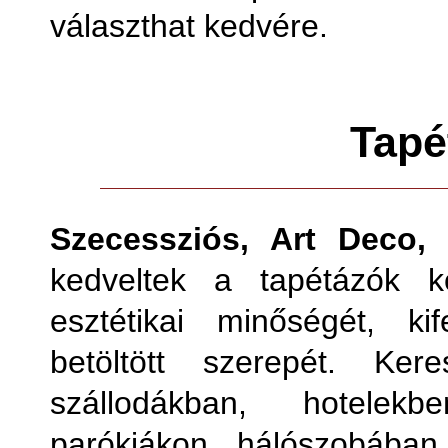
választhat kedvére.
Tapé
Szecessziós, Art Deco, 
kedveltek a tapétázók k
esztétikai minőségét, ki
betöltött szerepét. Ker
szállodákban, hotelekb
parókiákon, hálószobában