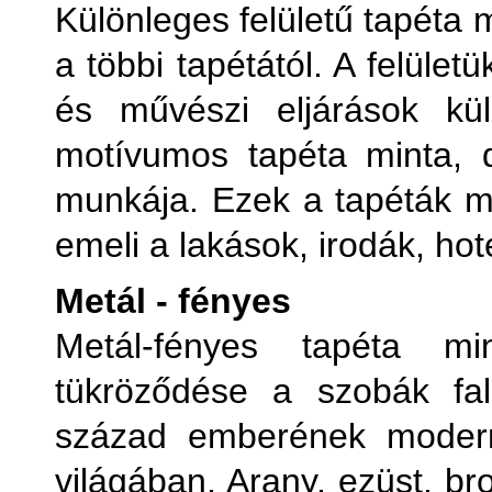
Különleges felületű tapéta
a többi tapétától. A felüle
és művészi eljárások kül
motívumos tapéta minta, 
munkája. Ezek a tapéták ma
emeli a lakások, irodák, hot
Metál - fényes
Metál-fényes tapéta m
tükröződése a szobák fal
század emberének modern
világában. Arany, ezüst, b