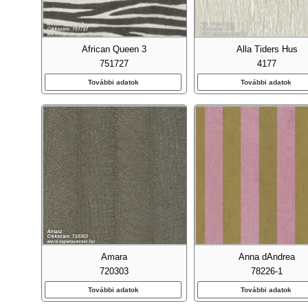
African Queen 3
Alla Tiders Hus
751727
4177
További adatok
További adatok
Emb
Fa Ha
Amara
Anna dAndrea
Fel
720303
78226-1
További adatok
További adatok