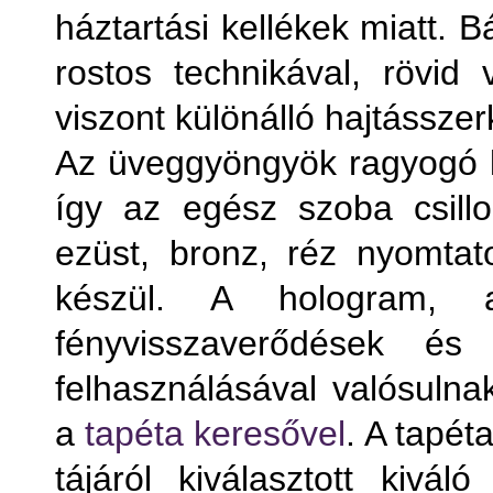
háztartási kellékek miatt. 
rostos technikával, rövid
viszont különálló hajtássze
Az üveggyöngyök ragyogó lá
így az egész szoba csill
ezüst, bronz, réz nyomtato
készül. A hologram, 
fényvisszaverődések és 
felhasználásával valósuln
a
tapéta keresővel
. A tapét
tájáról kiválasztott kivál