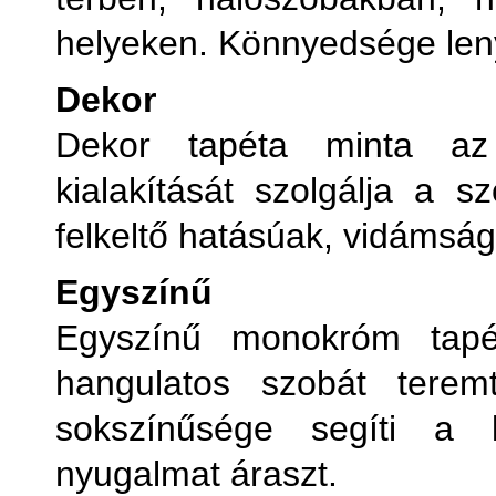
helyeken. Könnyedsége leny
Dekor
Dekor tapéta minta az
kialakítását szolgálja a 
felkeltő hatásúak, vidámság
Egyszínű
Egyszínű monokróm tapé
hangulatos szobát tere
sokszínűsége segíti a k
nyugalmat áraszt.