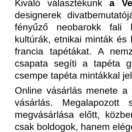
Kiváló választékunk
a Ve
designerek divatbemutatój
fényűző neobarokk fali
kultúrák, etnikai minták és
francia tapétákat. A nem
csapata segíti a tapéta 
csempe tapéta mintákkal j
Online vásárlás menete a 
vásárlás. Megalapozott s
megvásárlása előtt, közb
csak boldogok, hanem elége