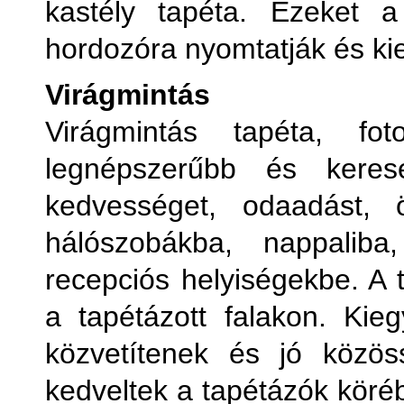
kastély tapéta. Ezeket a
hordozóra nyomtatják és k
Virágmintás
Virágmintás tapéta, f
legnépszerűbb és kerese
kedvességet, odaadást, 
hálószobákba, nappaliba
recepciós helyiségekbe. A t
a tapétázott falakon. Kieg
közvetítenek és jó közös
kedveltek a tapétázók köréb