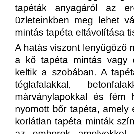
tapéták anyagáról az er
Kőha
üzleteinkben meg lehet vás
mintás tapéta eltávolítása t
Külön
A hatás viszont lenyűgöző m
Külön
a kő tapéta mintás vagy 
keltik a szobában. A tapét
téglafalakkal, betonfal
márványlapokkal és fém 
M
nyomott bőr tapéta, amely e
korlátlan tapéta minták szí
Pl
az emberek amelyekkel 