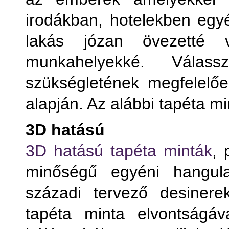
irodákban, hotelekben egyé
lakás józan övezetté 
munkahelyekké. Válas
szükségletének megfelelően
alapján. Az alábbi tapéta mi
3D hatású
Term
3D hatású tapéta minták
, 
minőségű egyéni hangula
T
századi tervező desinere
T
tapéta minta elvontságáv