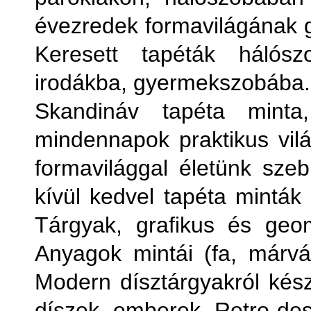
évezredek formavilágának
Keresett tapéták hálósz
irodákba, gyermekszobába.
Skandináv tapéta minta
mindennapok praktikus vilá
formavilággal életünk sze
kívül kedvel tapéta minták 
Tárgyak, grafikus és geomet
Anyagok mintái (fa, márván
Modern dísztárgyakról készü
díszek, emberek. Retro desi