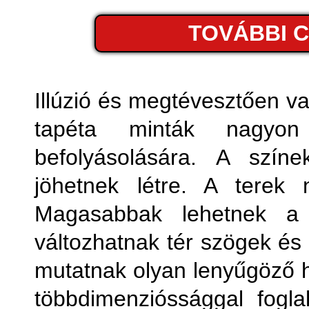
Fémhatá
TOVÁBBI 
Fo
Fot
Illúzió és megtévesztően v
tapéta minták nagyon
Geom
befolyásolására. A színe
jöhetnek létre. A terek
Magasabbak lehetnek a k
változhatnak tér szögek és
mutatnak olyan lenyűgöző 
többdimenzióssággal fogla
Kony