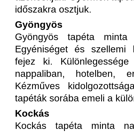
időszakra osztjuk.
Gyöngyös
Gyöngyös tapéta minta 
Egyéniséget és szellemi ki
fejez ki. Különlegessége
nappaliban, hotelben, 
Kézműves kidolgozottsá
tapéták sorába emeli a kül
Kockás
Kockás tapéta minta na