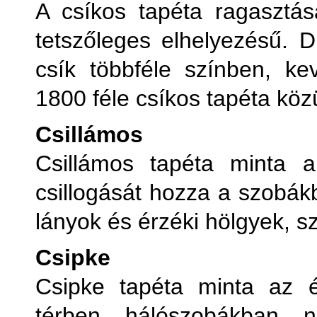
A csíkos tapéta ragasztás
tetszőleges elhelyezésű. 
csík többféle színben, ke
1800 féle csíkos tapéta közü
Csillámos
Csillámos tapéta minta a
csillogását hozza a szobák
lányok és érzéki hölgyek, s
Csipke
Csipke tapéta minta az é
térben, hálószobákban, 