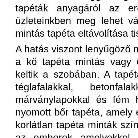
tapéták anyagáról az er
Kőha
üzleteinkben meg lehet vás
mintás tapéta eltávolítása t
Külön
A hatás viszont lenyűgöző m
Külön
a kő tapéta mintás vagy 
keltik a szobában. A tapét
téglafalakkal, betonfal
márványlapokkal és fém 
M
nyomott bőr tapéta, amely e
korlátlan tapéta minták szí
Pl
az emberek amelyekkel 