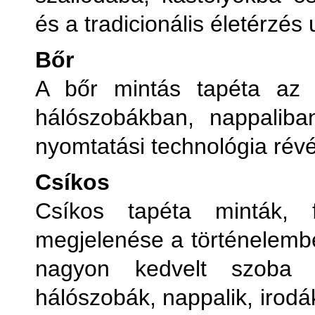
és a tradicionális életérzés u
Bőr
A bőr mintás tapéta az é
hálószobákban, nappaliba
nyomtatási technológia rév
Csíkos
Csíkos tapéta minták, f
megjelenése a történelembe
nagyon kedvelt szoba t
hálószobák, nappalik, irodá