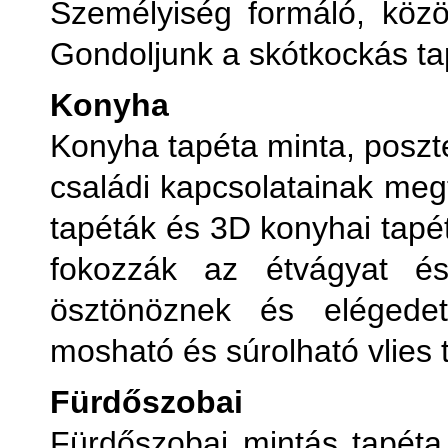
Személyiség formáló, közös
Gondoljunk a skótkockás ta
Konyha
Konyha tapéta minta, poszt
családi kapcsolatainak meg
tapéták és 3D konyhai tapét
fokozzák az étvágyat és
ösztönöznek és elégedett
mosható és súrolható vlies 
Fürdőszobai
Fürdőszobai mintás tapéta,