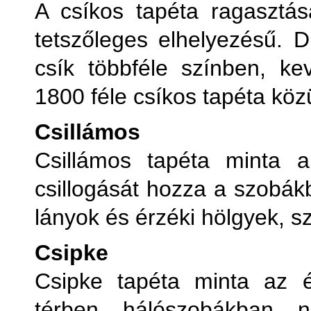
A csíkos tapéta ragasztás
tetszőleges elhelyezésű. 
csík többféle színben, ke
1800 féle csíkos tapéta közü
Csillámos
Csillámos tapéta minta a
csillogását hozza a szobák
lányok és érzéki hölgyek, s
Csipke
Csipke tapéta minta az é
térben, hálószobákban, 