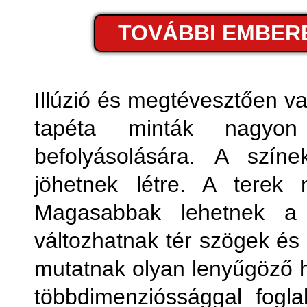
Fémhatá
TOVÁBBI EMBER
Fo
Fot
Illúzió és megtévesztően v
tapéta minták nagyon
Geom
befolyásolására. A színe
jöhetnek létre. A terek
Magasabbak lehetnek a k
változhatnak tér szögek és
mutatnak olyan lenyűgöző 
többdimenzióssággal fogla
Kony