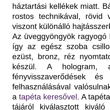
háztartási kellékek miatt. 
rostos technikával, rövid
viszont különálló hajtássze
Az üveggyöngyök ragyogó lá
így az egész szoba csill
ezüst, bronz, réz nyomtato
készül. A hologram, 
fényvisszaverődések és 
felhasználásával valósuln
a
tapéta keresővel
. A tapét
tájáról kiválasztott kivál