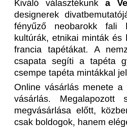
Kiváló választékunk
a Ve
designerek divatbemutatój
fényűző neobarokk fali
kultúrák, etnikai minták és
francia tapétákat. A nem
csapata segíti a tapéta 
csempe tapéta mintákkal j
Online vásárlás menete a 
vásárlás. Megalapozott s
megvásárlása előtt, közb
csak boldogok, hanem elége