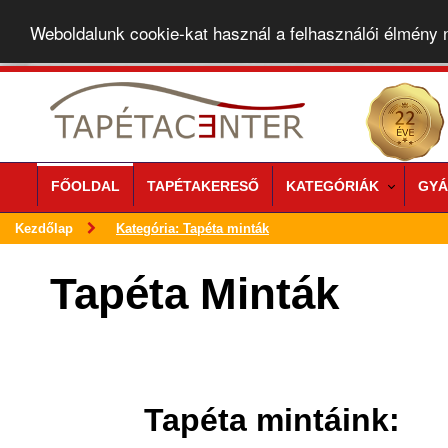
Weboldalunk cookie-kat használ a felhasználói élmény
FŐOLDAL
TAPÉTAKERESŐ
KATEGÓRIÁK
GYÁ
Kezdőlap
Kategória: Tapéta minták
Tapéta Minták
Tapéta mintáink: