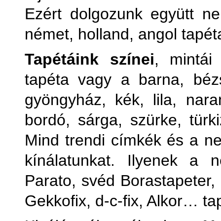
Ezért dolgozunk együtt ne
német, holland, angol tapét
Tapétáink színei
, mintái
tapéta vagy a barna, bézs
gyöngyház, kék, lila, naran
bordó, sárga, szürke, türki
Mind trendi címkék és a ne
kínálatunkat. Ilyenek a
Parato, svéd Borastapeter
Gekkofix, d-c-fix, Alkor… ta