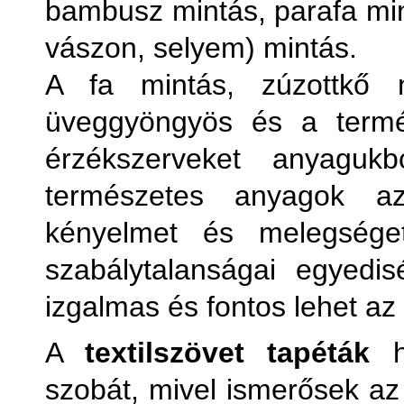
bambusz mintás, parafa mint
vászon, selyem) mintás.
A fa mintás, zúzottkő m
üveggyöngyös és a termés
érzékszerveket anyagukb
természetes anyagok a
kényelmet és melegséget
szabálytalanságai egyedi
izgalmas és fontos lehet a
A
textilszövet tapéták
ha
szobát, mivel ismerősek az 