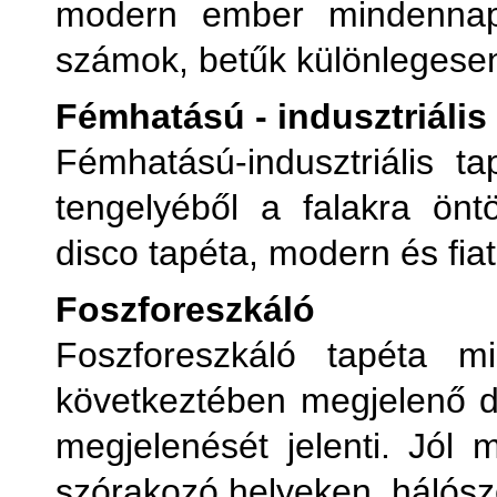
modern ember mindennapi 
számok, betűk különlegese
Fémhatású - indusztriális
Fémhatású-indusztriális t
tengelyéből a falakra önt
disco tapéta, modern és fiat
Foszforeszkáló
Foszforeszkáló tapéta m
következtében megjelenő d
megjelenését jelenti. Jól
szórakozó helyeken, hálósz