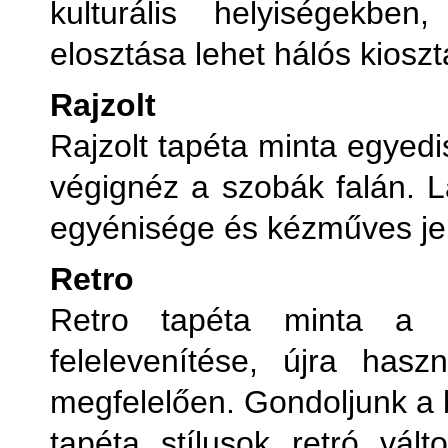
kulturális helyiségekbe
elosztása lehet hálós kioszt
Rajzolt
Rajzolt tapéta minta egyedi
végignéz a szobák falán. Lá
egyénisége és kézműves jel
Retro
Retro tapéta minta a h
felelevenítése, újra has
megfelelően. Gondoljunk a 
tapéta stílusok retró válto