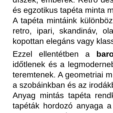
és egzotikus tapéta minta 
A tapéta mintáink különböz
retro, ipari, skandináv, 
kopottan elegáns vagy klass
Ezzel ellentétben a
bar
időtlenek és a legmoderneb
teremtenek. A geometriai mi
a szobáinkban és az irodák
Anyag mintás tapéta rendk
tapéták hordozó anyaga a s