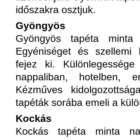
időszakra osztjuk.
Gyöngyös
Gyöngyös tapéta minta 
Egyéniséget és szellemi ki
fejez ki. Különlegessége
nappaliban, hotelben, 
Kézműves kidolgozottsá
tapéták sorába emeli a kül
Kockás
Kockás tapéta minta na