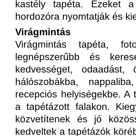
kastély tapéta. Ezeket a
hordozóra nyomtatják és k
Virágmintás
Virágmintás tapéta, f
legnépszerűbb és kerese
kedvességet, odaadást, 
hálószobákba, nappaliba
recepciós helyiségekbe. A t
a tapétázott falakon. Kieg
közvetítenek és jó közös
kedveltek a tapétázók köréb