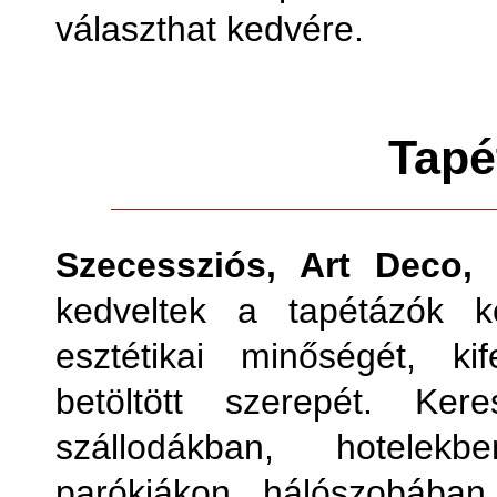
választhat kedvére.
Tapé
Szecessziós, Art Deco, 
kedveltek a tapétázók k
esztétikai minőségét, ki
betöltött szerepét. Ker
szállodákban, hotelekb
parókiákon, hálószobában