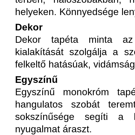
helyeken. Könnyedsége leny
Dekor
Dekor tapéta minta az
kialakítását szolgálja a 
felkeltő hatásúak, vidámság
Egyszínű
Egyszínű monokróm tapé
hangulatos szobát tere
sokszínűsége segíti a k
nyugalmat áraszt.