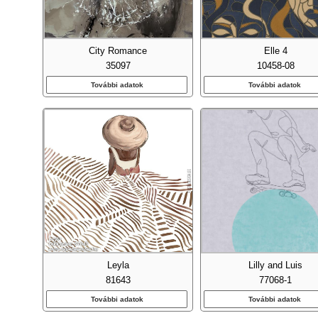
City Romance
Elle 4
35097
10458-08
További adatok
További adatok
Emb
Fa Ha
Leyla
Lilly and Luis
Fel
81643
77068-1
További adatok
További adatok