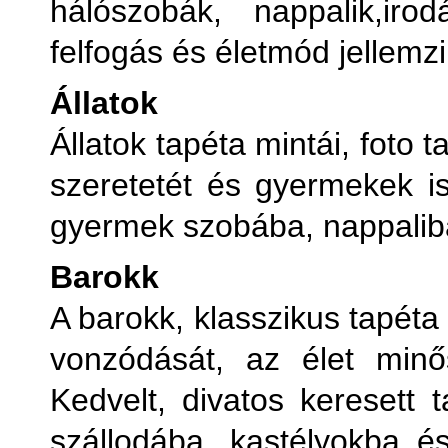
hálószobák, nappalik,iro
V
felfogás és életmód jellemzi
Ve
Állatok
Állatok tapéta mintái, foto 
V
szeretetét és gyermekek is
gyermek szobába, nappaliba
Barokk
A barokk, klasszikus tapéta
vonzódását, az élet minős
Kedvelt, divatos keresett 
szállodába, kastélyokba 