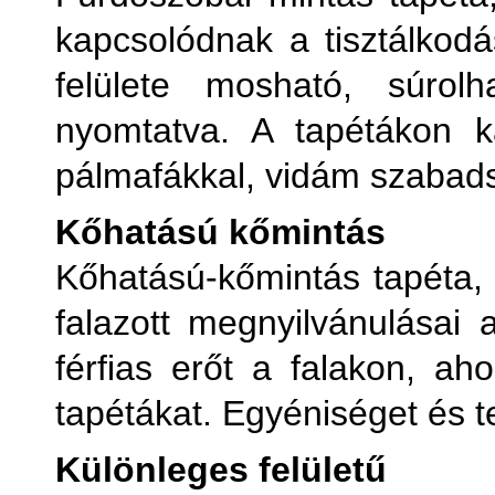
kapcsolódnak a tisztálkodá
felülete mosható, súrolh
nyomtatva. A tapétákon k
pálmafákkal, vidám szabad
Kőhatású kőmintás
Kőhatású-kőmintás tapéta, 
falazott megnyilvánulásai 
férfias erőt a falakon, ah
tapétákat. Egyéniséget és t
Különleges felületű