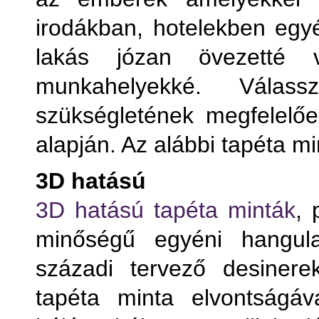
irodákban, hotelekben egyé
lakás józan övezetté 
munkahelyekké. Válas
szükségletének megfelelően
alapján. Az alábbi tapéta mi
3D hatású
Term
3D hatású tapéta minták
, 
minőségű egyéni hangula
T
századi tervező desinere
T
tapéta minta elvontságáv