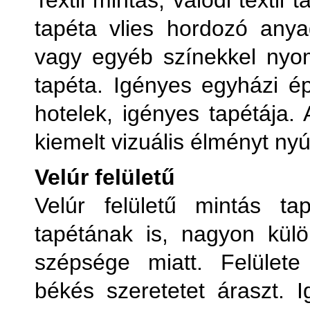
Textil mintás, valódi textil
tapéta vlies hordozó anya
vagy egyéb színekkel nyom
tapéta. Igényes egyházi ép
hotelek, igényes tapétája.
kiemelt vizuális élményt nyú
Velúr felületű
Velúr felületű mintás t
tapétának is, nagyon külö
szépsége miatt. Felülete
békés szeretetet áraszt. I