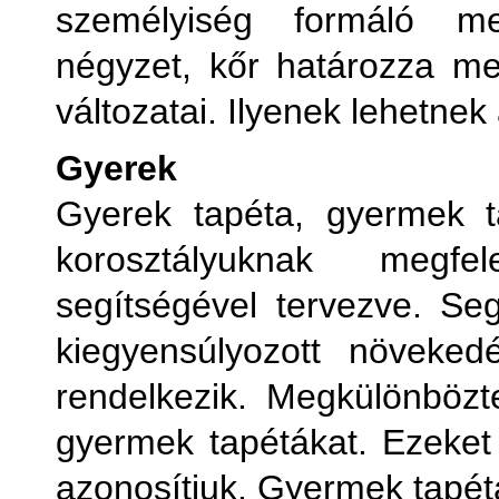
személyiség formáló me
négyzet, kőr határozza m
változatai. Ilyenek lehetnek 
Gyerek
Gyerek tapéta, gyermek t
korosztályuknak megfel
segítségével tervezve. Seg
kiegyensúlyozott növeked
rendelkezik. Megkülönbözt
gyermek tapétákat. Ezeket 
azonosítjuk. Gyermek tapétá