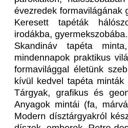
évezredek formavilágának
Keresett tapéták hálósz
irodákba, gyermekszobába.
Skandináv tapéta minta
mindennapok praktikus vilá
formavilággal életünk sze
kívül kedvel tapéta minták 
Tárgyak, grafikus és geomet
Anyagok mintái (fa, márván
Modern dísztárgyakról készü
díszek, emberek. Retro desi