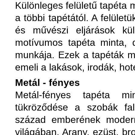
Különleges felületű tapéta
a többi tapétától. A felüle
és művészi eljárások kül
motívumos tapéta minta, 
munkája. Ezek a tapéták ma
emeli a lakások, irodák, hot
Metál - fényes
Metál-fényes tapéta m
tükröződése a szobák fal
század emberének modern
világában. Arany, ezüst, b