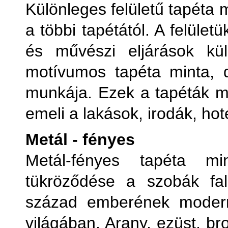
Különleges felületű tapéta
a többi tapétától. A felüle
és művészi eljárások kül
motívumos tapéta minta, 
munkája. Ezek a tapéták ma
emeli a lakások, irodák, hot
Metál - fényes
Metál-fényes tapéta m
tükröződése a szobák fal
század emberének modern
világában. Arany, ezüst, b