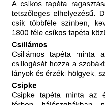
A csíkos tapéta ragasztás
tetszőleges elhelyezésű. 
csík többféle színben, ke
1800 féle csíkos tapéta közü
Csillámos
Csillámos tapéta minta a
csillogását hozza a szobák
lányok és érzéki hölgyek, s
Csipke
Csipke tapéta minta az é
térben, hálószobákban, 