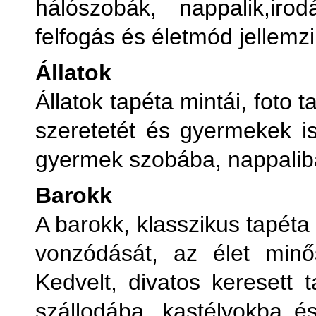
hálószobák, nappalik,iro
V
felfogás és életmód jellemzi
Ve
Állatok
Állatok tapéta mintái, foto 
V
szeretetét és gyermekek is
gyermek szobába, nappaliba
Barokk
A barokk, klasszikus tapéta
vonzódását, az élet minős
Kedvelt, divatos keresett 
szállodába, kastélyokba 