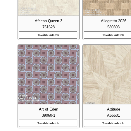
African Queen 3
Allegretto 2026
751628
580303
További adatok
További adatok
Emb
Fa Ha
Art of Eden
Attitude
Fel
39060-1
A66601
További adatok
További adatok