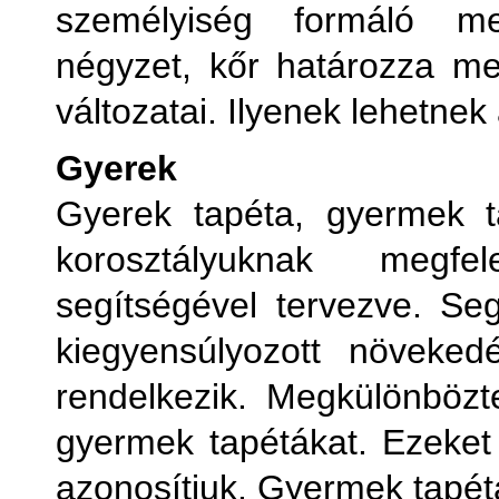
személyiség formáló me
négyzet, kőr határozza m
változatai. Ilyenek lehetnek 
Gyerek
Gyerek tapéta, gyermek t
korosztályuknak megfel
segítségével tervezve. Seg
kiegyensúlyozott növeked
rendelkezik. Megkülönbözt
gyermek tapétákat. Ezeket 
azonosítjuk. Gyermek tapétá