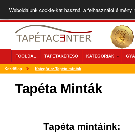
Weboldalunk cookie-kat használ a felhasználói élmény
FŐOLDAL
TAPÉTAKERESŐ
KATEGÓRIÁK
GYÁ
Kezdőlap
Kategória: Tapéta minták
Tapéta Minták
Tapéta mintáink: