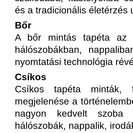
és a tradicionális életérzés u
Bőr
A bőr mintás tapéta az é
hálószobákban, nappaliba
nyomtatási technológia rév
Csíkos
Csíkos tapéta minták, f
megjelenése a történelembe
nagyon kedvelt szoba t
hálószobák, nappalik, irodá