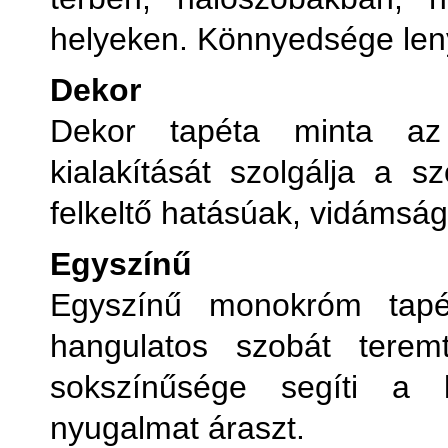
helyeken. Könnyedsége leny
Dekor
Dekor tapéta minta az
kialakítását szolgálja a 
felkeltő hatásúak, vidámság
Egyszínű
Egyszínű monokróm tapé
hangulatos szobát tere
sokszínűsége segíti a k
nyugalmat áraszt.