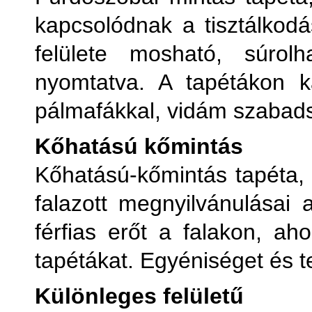
kapcsolódnak a tisztálkodá
felülete mosható, súrolh
nyomtatva. A tapétákon k
pálmafákkal, vidám szabad
Kőhatású kőmintás
Kőhatású-kőmintás tapéta, 
falazott megnyilvánulásai 
férfias erőt a falakon, ah
tapétákat. Egyéniséget és t
Különleges felületű