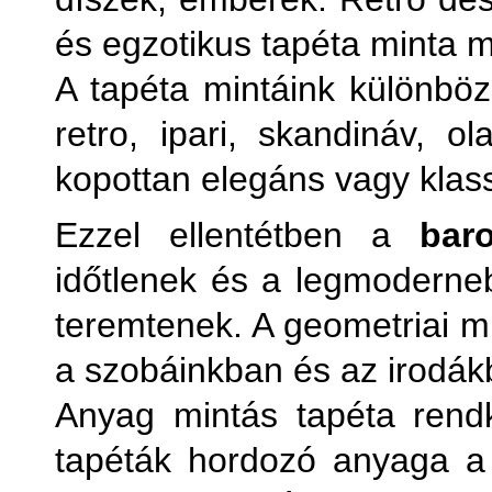
és egzotikus tapéta minta 
A tapéta mintáink különböz
retro, ipari, skandináv, 
kopottan elegáns vagy klass
Ezzel ellentétben a
bar
időtlenek és a legmoderneb
teremtenek. A geometriai mi
a szobáinkban és az irodák
Anyag mintás tapéta rendk
tapéták hordozó anyaga a s