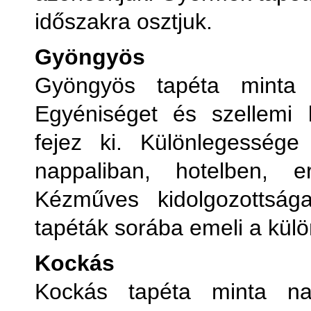
időszakra osztjuk.
Gyöngyös
Gyöngyös tapéta minta 
Egyéniséget és szellemi ki
fejez ki. Különlegessége
nappaliban, hotelben, 
Kézműves kidolgozottsá
tapéták sorába emeli a kül
Kockás
Kockás tapéta minta na