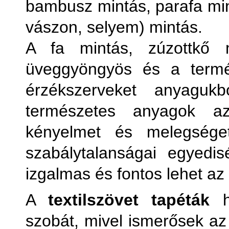
bambusz mintás, parafa mint
vászon, selyem) mintás.
A fa mintás, zúzottkő m
üveggyöngyös és a termés
érzékszerveket anyagukb
természetes anyagok a
kényelmet és melegséget
szabálytalanságai egyedi
izgalmas és fontos lehet a
A
textilszövet tapéták
ha
szobát, mivel ismerősek az 