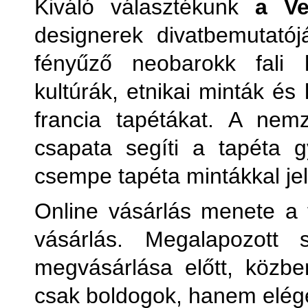
Kiváló választékunk
a Ve
designerek divatbemutatój
fényűző neobarokk fali
kultúrák, etnikai minták és
francia tapétákat. A nem
csapata segíti a tapéta 
csempe tapéta mintákkal j
Online vásárlás menete a 
vásárlás. Megalapozott s
megvásárlása előtt, közb
csak boldogok, hanem elége