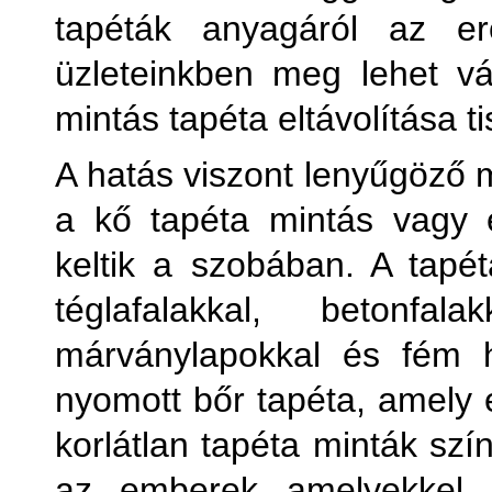
tapéták anyagáról az er
Kőha
üzleteinkben meg lehet vás
mintás tapéta eltávolítása t
Külön
A hatás viszont lenyűgöző m
Külön
a kő tapéta mintás vagy 
keltik a szobában. A tapét
téglafalakkal, betonfal
márványlapokkal és fém 
M
nyomott bőr tapéta, amely e
korlátlan tapéta minták szí
Pl
az emberek amelyekkel 