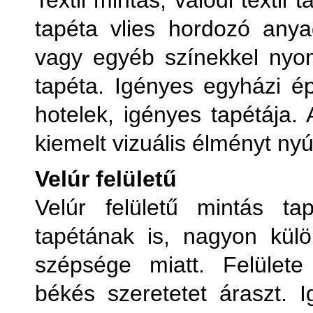
Textil mintás, valódi textil
tapéta vlies hordozó anya
vagy egyéb színekkel nyom
tapéta. Igényes egyházi ép
hotelek, igényes tapétája.
kiemelt vizuális élményt nyú
Velúr felületű
Velúr felületű mintás t
tapétának is, nagyon külö
szépsége miatt. Felülete
békés szeretetet áraszt. I