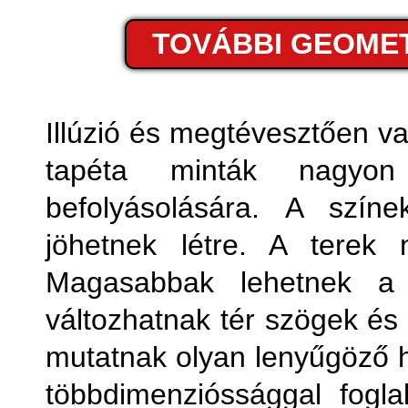
Fémhatá
TOVÁBBI GEOMET
Fo
Fot
Illúzió és megtévesztően v
tapéta minták nagyon
Geom
befolyásolására. A színe
jöhetnek létre. A terek
Magasabbak lehetnek a k
változhatnak tér szögek és
mutatnak olyan lenyűgöző 
többdimenzióssággal fogla
Kony