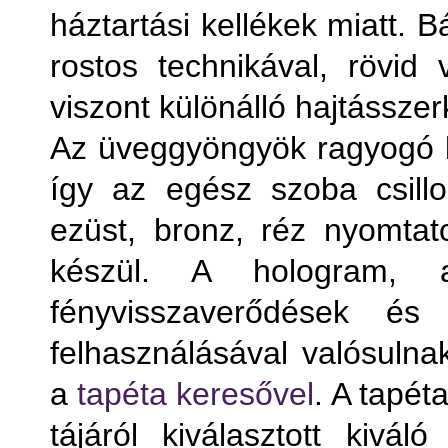
háztartási kellékek miatt. 
rostos technikával, rövid
viszont különálló hajtássze
Az üveggyöngyök ragyogó lá
így az egész szoba csill
ezüst, bronz, réz nyomtato
készül. A hologram, 
fényvisszaverődések és 
felhasználásával valósuln
a
tapéta keresővel
. A tapét
tájáról kiválasztott kivál