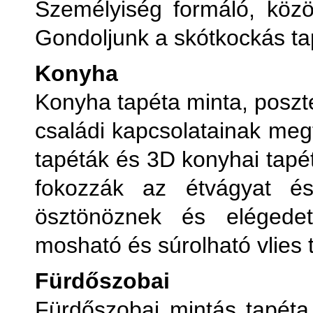
Személyiség formáló, közös
Gondoljunk a skótkockás ta
Konyha
Konyha tapéta minta, poszt
családi kapcsolatainak meg
tapéták és 3D konyhai tapét
fokozzák az étvágyat és
ösztönöznek és elégedett
mosható és súrolható vlies 
Fürdőszobai
Fürdőszobai mintás tapéta,