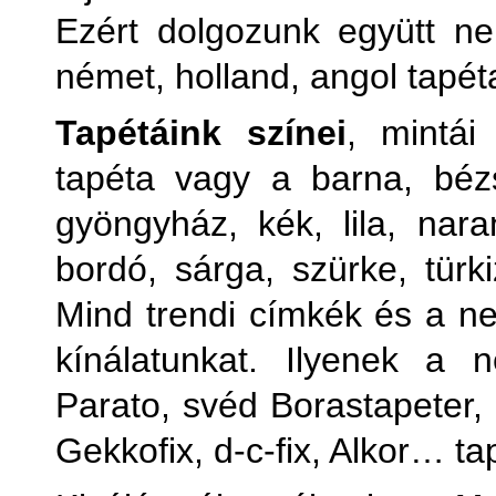
Ezért dolgozunk együtt ne
német, holland, angol tapét
Tapétáink színei
, mintái
tapéta vagy a barna, bézs
gyöngyház, kék, lila, naran
bordó, sárga, szürke, türki
Mind trendi címkék és a ne
kínálatunkat. Ilyenek a
Parato, svéd Borastapeter
Gekkofix, d-c-fix, Alkor… ta