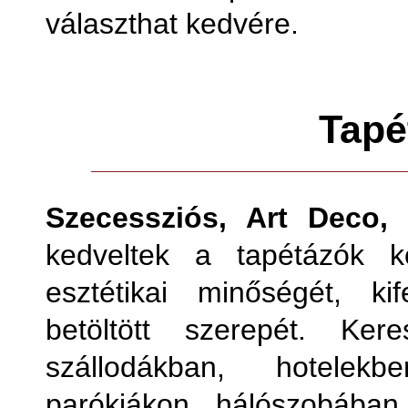
választhat kedvére.
Tapé
Szecessziós, Art Deco, 
kedveltek a tapétázók k
esztétikai minőségét, ki
betöltött szerepét. Ker
szállodákban, hotelekb
parókiákon, hálószobában