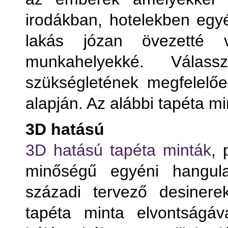
irodákban, hotelekben egyé
lakás józan övezetté 
munkahelyekké. Válas
szükségletének megfelelően
alapján. Az alábbi tapéta mi
3D hatású
Term
3D hatású tapéta minták
, 
minőségű egyéni hangula
T
századi tervező desinere
T
tapéta minta elvontságáv