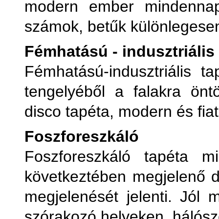
modern ember mindennapi 
számok, betűk különlegese
Fémhatású - indusztriális
Fémhatású-indusztriális t
tengelyéből a falakra önt
disco tapéta, modern és fiat
Foszforeszkáló
Foszforeszkáló tapéta m
következtében megjelenő d
megjelenését jelenti. Jól
szórakozó helyeken, hálósz