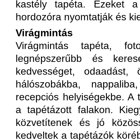
kastély tapéta. Ezeket a
hordozóra nyomtatják és k
Virágmintás
Virágmintás tapéta, f
legnépszerűbb és kerese
kedvességet, odaadást, 
hálószobákba, nappaliba
recepciós helyiségekbe. A t
a tapétázott falakon. Kieg
közvetítenek és jó közös
kedveltek a tapétázók köréb