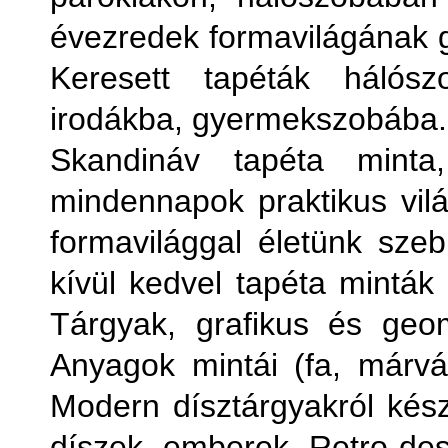
évezredek formavilágának
Keresett tapéták hálósz
irodákba, gyermekszobába.
Skandináv tapéta minta
mindennapok praktikus vilá
formavilággal életünk sze
kívül kedvel tapéta minták 
Tárgyak, grafikus és geomet
Anyagok mintái (fa, márván
Modern dísztárgyakról készü
díszek, emberek. Retro desi