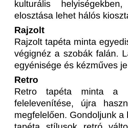
kulturális helyiségekbe
elosztása lehet hálós kioszt
Rajzolt
Rajzolt tapéta minta egyedi
végignéz a szobák falán. Lá
egyénisége és kézműves jel
Retro
Retro tapéta minta a h
felelevenítése, újra has
megfelelően. Gondoljunk a 
tapéta stílusok retró válto