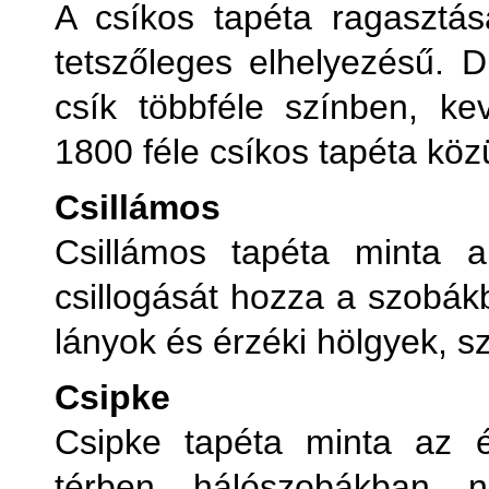
A csíkos tapéta ragasztás
tetszőleges elhelyezésű. 
csík többféle színben, ke
1800 féle csíkos tapéta közü
Csillámos
Csillámos tapéta minta a
csillogását hozza a szobák
lányok és érzéki hölgyek, s
Csipke
Csipke tapéta minta az é
térben, hálószobákban, 