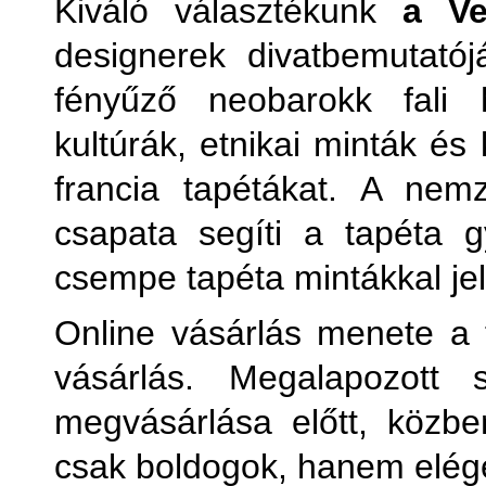
Kiváló választékunk
a Ve
designerek divatbemutatój
fényűző neobarokk fali
kultúrák, etnikai minták és
francia tapétákat. A nem
csapata segíti a tapéta 
csempe tapéta mintákkal j
Online vásárlás menete a 
vásárlás. Megalapozott s
megvásárlása előtt, közb
csak boldogok, hanem elége