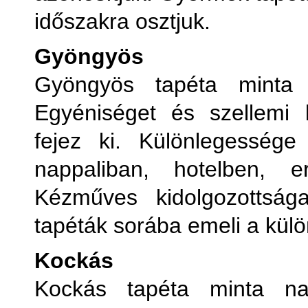
időszakra osztjuk.
Gyöngyös
Gyöngyös tapéta minta 
Egyéniséget és szellemi ki
fejez ki. Különlegessége
nappaliban, hotelben, 
Kézműves kidolgozottsá
tapéták sorába emeli a kül
Kockás
Kockás tapéta minta na