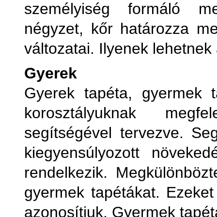
személyiség formáló me
négyzet, kőr határozza m
változatai. Ilyenek lehetnek 
Gyerek
Gyerek tapéta, gyermek t
korosztályuknak megfel
segítségével tervezve. Seg
kiegyensúlyozott növeked
rendelkezik. Megkülönbözt
gyermek tapétákat. Ezeket 
azonosítjuk. Gyermek tapétá