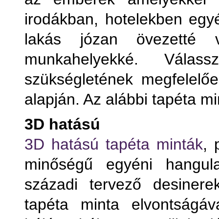
irodákban, hotelekben egyé
lakás józan övezetté 
munkahelyekké. Válas
szükségletének megfelelően
alapján. Az alábbi tapéta mi
3D hatású
Term
3D hatású tapéta minták
, 
minőségű egyéni hangula
T
századi tervező desinere
T
tapéta minta elvontságáv