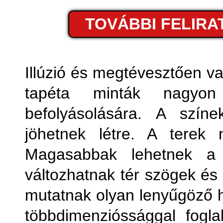
Fémhatá
TOVÁBBI FELIR
Fo
Fot
Illúzió és megtévesztően v
tapéta minták nagyon
Geom
befolyásolására. A színe
jöhetnek létre. A terek
Magasabbak lehetnek a k
változhatnak tér szögek és
mutatnak olyan lenyűgöző 
többdimenzióssággal fogla
Kony