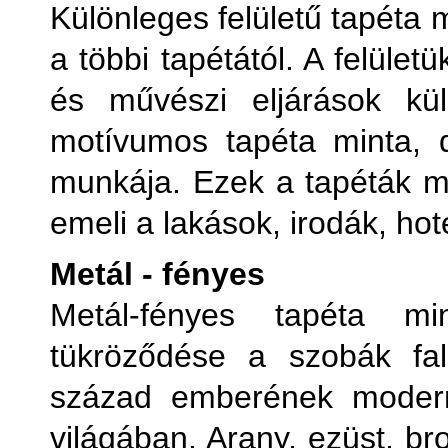
Különleges felületű tapéta
a többi tapétától. A felüle
és művészi eljárások kül
motívumos tapéta minta, 
munkája. Ezek a tapéták ma
emeli a lakások, irodák, hot
Metál - fényes
Metál-fényes tapéta m
tükröződése a szobák fal
század emberének modern
világában. Arany, ezüst, b