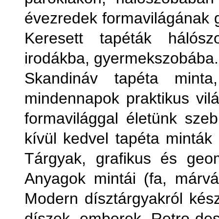
évezredek formavilágának
Keresett tapéták hálósz
irodákba, gyermekszobába.
Skandináv tapéta minta
mindennapok praktikus vilá
formavilággal életünk sze
kívül kedvel tapéta minták 
Tárgyak, grafikus és geomet
Anyagok mintái (fa, márván
Modern dísztárgyakról készü
díszek, emberek. Retro desi