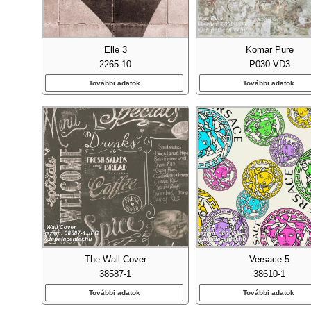
Elle 3
Komar Pure
2265-10
P030-VD3
További adatok
További adatok
Emb
Fa Ha
The Wall Cover
Versace 5
Fel
38587-1
38610-1
További adatok
További adatok