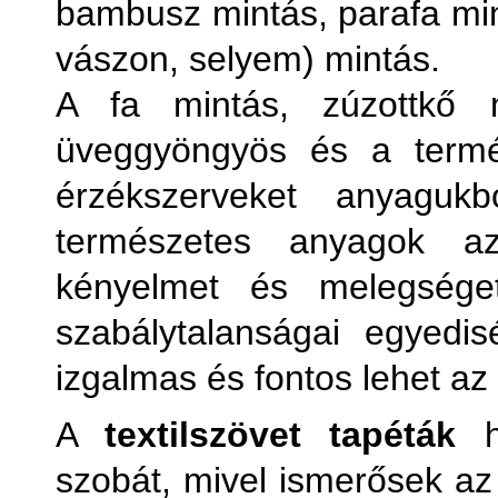
bambusz mintás, parafa mint
vászon, selyem) mintás.
A fa mintás, zúzottkő m
üveggyöngyös és a termés
érzékszerveket anyagukb
természetes anyagok a
kényelmet és melegséget
szabálytalanságai egyedi
izgalmas és fontos lehet a
A
textilszövet tapéták
ha
szobát, mivel ismerősek az 