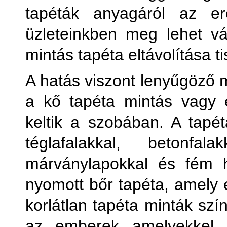
tapéták anyagáról az er
Kőha
üzleteinkben meg lehet vás
mintás tapéta eltávolítása t
Külön
A hatás viszont lenyűgöző m
Külön
a kő tapéta mintás vagy 
keltik a szobában. A tapét
téglafalakkal, betonfal
márványlapokkal és fém 
M
nyomott bőr tapéta, amely e
korlátlan tapéta minták szí
Pl
az emberek amelyekkel 