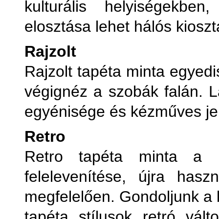
kulturális helyiségekbe
elosztása lehet hálós kioszt
Rajzolt
Rajzolt tapéta minta egyedi
végignéz a szobák falán. Lá
egyénisége és kézműves jel
Retro
Retro tapéta minta a h
felelevenítése, újra has
megfelelően. Gondoljunk a 
tapéta stílusok retró válto