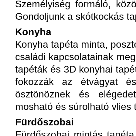
Személyiség formáló, közös
Gondoljunk a skótkockás ta
Konyha
Konyha tapéta minta, poszt
családi kapcsolatainak meg
tapéták és 3D konyhai tapét
fokozzák az étvágyat és
ösztönöznek és elégedett
mosható és súrolható vlies 
Fürdőszobai
Fürdőszobai mintás tapéta,