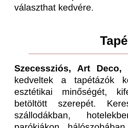
választhat kedvére.
Tapé
Szecessziós, Art Deco, 
kedveltek a tapétázók k
esztétikai minőségét, ki
betöltött szerepét. Ker
szállodákban, hotelekb
parókiákon, hálószobában