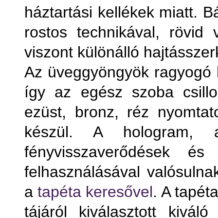
háztartási kellékek miatt. 
rostos technikával, rövid
viszont különálló hajtássze
Az üveggyöngyök ragyogó lá
így az egész szoba csill
ezüst, bronz, réz nyomtato
készül. A hologram, 
fényvisszaverődések és 
felhasználásával valósuln
a
tapéta keresővel
. A tapét
tájáról kiválasztott kivál