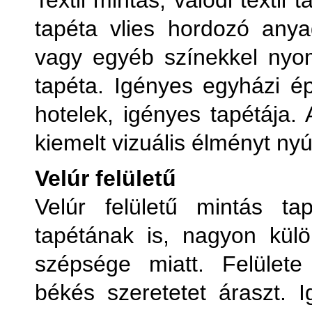
Textil mintás, valódi textil
tapéta vlies hordozó anya
vagy egyéb színekkel nyom
tapéta. Igényes egyházi ép
hotelek, igényes tapétája.
kiemelt vizuális élményt nyú
Velúr felületű
Velúr felületű mintás t
tapétának is, nagyon külö
szépsége miatt. Felülete
békés szeretetet áraszt. I