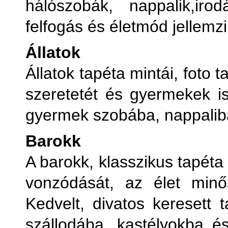
hálószobák, nappalik,iro
V
felfogás és életmód jellemzi
Ve
Állatok
Állatok tapéta mintái, foto 
V
szeretetét és gyermekek is
gyermek szobába, nappaliba
Barokk
A barokk, klasszikus tapéta
vonzódását, az élet minős
Kedvelt, divatos keresett 
szállodába, kastélyokba 