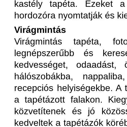
kastély tapéta. Ezeket a
hordozóra nyomtatják és k
Virágmintás
Virágmintás tapéta, f
legnépszerűbb és kerese
kedvességet, odaadást, 
hálószobákba, nappaliba
recepciós helyiségekbe. A t
a tapétázott falakon. Kieg
közvetítenek és jó közös
kedveltek a tapétázók köréb