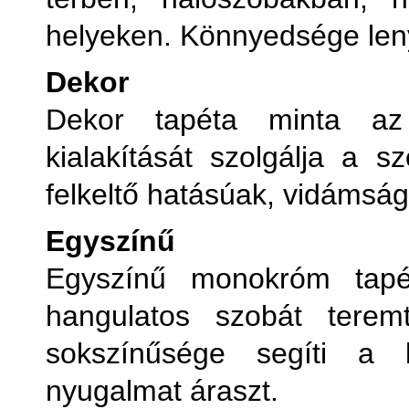
helyeken. Könnyedsége leny
Dekor
Dekor tapéta minta az
kialakítását szolgálja a 
felkeltő hatásúak, vidámság
Egyszínű
Egyszínű monokróm tapé
hangulatos szobát tere
sokszínűsége segíti a k
nyugalmat áraszt.