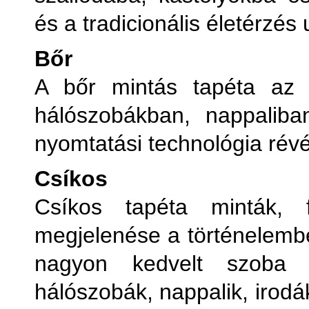
és a tradicionális életérzés u
Bőr
A bőr mintás tapéta az é
hálószobákban, nappaliba
nyomtatási technológia rév
Csíkos
Csíkos tapéta minták, f
megjelenése a történelembe
nagyon kedvelt szoba t
hálószobák, nappalik, irodá