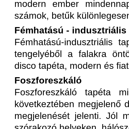
modern ember mindennapi 
számok, betűk különlegese
Fémhatású - indusztriális
Fémhatású-indusztriális t
tengelyéből a falakra önt
disco tapéta, modern és fiat
Foszforeszkáló
Foszforeszkáló tapéta m
következtében megjelenő d
megjelenését jelenti. Jól
szórakozó helyeken, hálósz