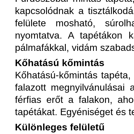
kapcsolódnak a tisztálkodá
felülete mosható, súrolh
nyomtatva. A tapétákon k
pálmafákkal, vidám szabad
Kőhatású kőmintás
Kőhatású-kőmintás tapéta, 
falazott megnyilvánulásai 
férfias erőt a falakon, ah
tapétákat. Egyéniséget és t
Különleges felületű