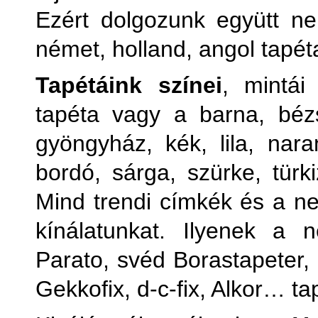
Ezért dolgozunk együtt ne
német, holland, angol tapét
Tapétáink színei
, mintái
tapéta vagy a barna, bézs
gyöngyház, kék, lila, naran
bordó, sárga, szürke, türki
Mind trendi címkék és a ne
kínálatunkat. Ilyenek a
Parato, svéd Borastapeter
Gekkofix, d-c-fix, Alkor… ta