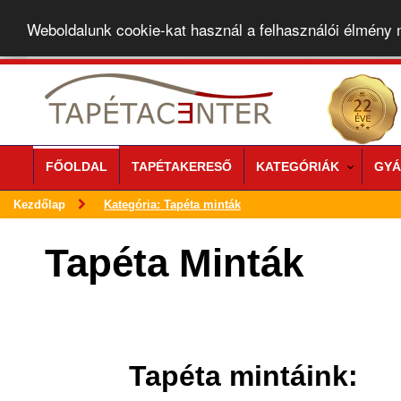
Weboldalunk cookie-kat használ a felhasználói élmény
FŐOLDAL
TAPÉTAKERESŐ
KATEGÓRIÁK
GYÁ
Kezdőlap
Kategória: Tapéta minták
Tapéta Minták
Tapéta mintáink: