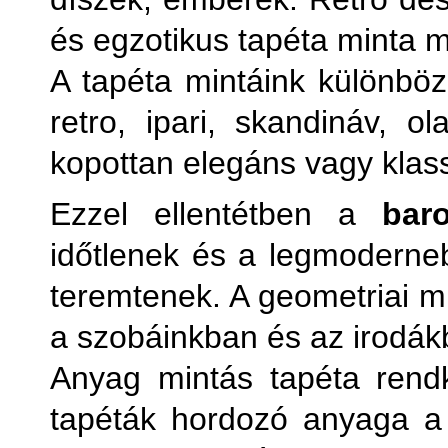
és egzotikus tapéta minta 
A tapéta mintáink különböz
retro, ipari, skandináv, 
kopottan elegáns vagy klass
Ezzel ellentétben a
bar
időtlenek és a legmoderneb
teremtenek. A geometriai mi
a szobáinkban és az irodák
Anyag mintás tapéta rendk
tapéták hordozó anyaga a s