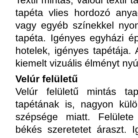
Textil mintás, valódi textil
tapéta vlies hordozó anya
vagy egyéb színekkel nyom
tapéta. Igényes egyházi ép
hotelek, igényes tapétája.
kiemelt vizuális élményt nyú
Velúr felületű
Velúr felületű mintás t
tapétának is, nagyon külö
szépsége miatt. Felülete
békés szeretetet áraszt. I