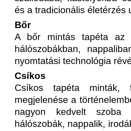
és a tradicionális életérzés u
Bőr
A bőr mintás tapéta az é
hálószobákban, nappaliba
nyomtatási technológia rév
Csíkos
Csíkos tapéta minták, f
megjelenése a történelembe
nagyon kedvelt szoba t
hálószobák, nappalik, irodá