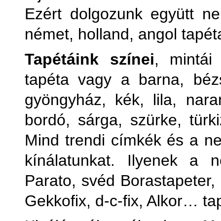
Ezért dolgozunk együtt ne
német, holland, angol tapét
Tapétáink színei
, mintái
tapéta vagy a barna, bézs
gyöngyház, kék, lila, naran
bordó, sárga, szürke, türki
Mind trendi címkék és a ne
kínálatunkat. Ilyenek a
Parato, svéd Borastapeter
Gekkofix, d-c-fix, Alkor… ta