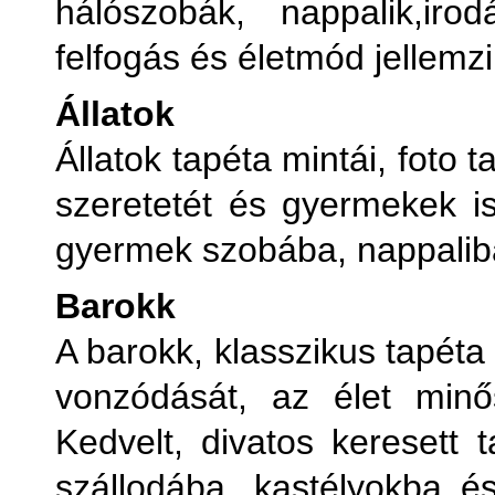
hálószobák, nappalik,iro
V
felfogás és életmód jellemzi
Ve
Állatok
Állatok tapéta mintái, foto 
V
szeretetét és gyermekek is
gyermek szobába, nappaliba
Barokk
A barokk, klasszikus tapéta
vonzódását, az élet minős
Kedvelt, divatos keresett 
szállodába, kastélyokba 