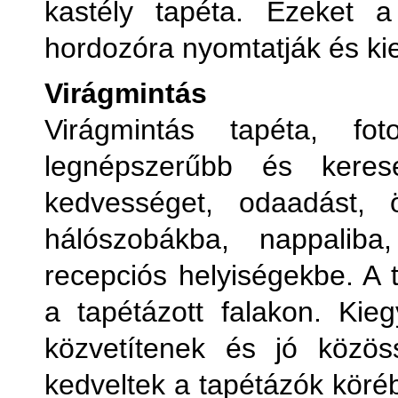
kastély tapéta. Ezeket a
hordozóra nyomtatják és k
Virágmintás
Virágmintás tapéta, f
legnépszerűbb és kerese
kedvességet, odaadást, 
hálószobákba, nappaliba
recepciós helyiségekbe. A t
a tapétázott falakon. Kieg
közvetítenek és jó közös
kedveltek a tapétázók köréb