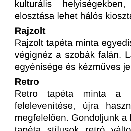
kulturális helyiségekbe
elosztása lehet hálós kioszt
Rajzolt
Rajzolt tapéta minta egyedi
végignéz a szobák falán. Lá
egyénisége és kézműves jel
Retro
Retro tapéta minta a h
felelevenítése, újra has
megfelelően. Gondoljunk a 
tapéta stílusok retró válto