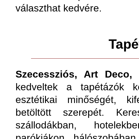
választhat kedvére.
Tapé
Szecessziós, Art Deco, 
kedveltek a tapétázók k
esztétikai minőségét, ki
betöltött szerepét. Ker
szállodákban, hotelekb
parókiákon, hálószobában