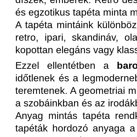
és egzotikus tapéta minta 
A tapéta mintáink különböz
retro, ipari, skandináv, 
kopottan elegáns vagy klass
Ezzel ellentétben a
bar
időtlenek és a legmoderneb
teremtenek. A geometriai mi
a szobáinkban és az irodák
Anyag mintás tapéta rendk
tapéták hordozó anyaga a s