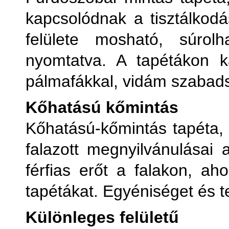
kapcsolódnak a tisztálkodá
felülete mosható, súrolh
nyomtatva. A tapétákon k
pálmafákkal, vidám szabad
Kőhatású kőmintás
Kőhatású-kőmintás tapéta, 
falazott megnyilvánulásai 
férfias erőt a falakon, ah
tapétákat. Egyéniséget és t
Különleges felületű