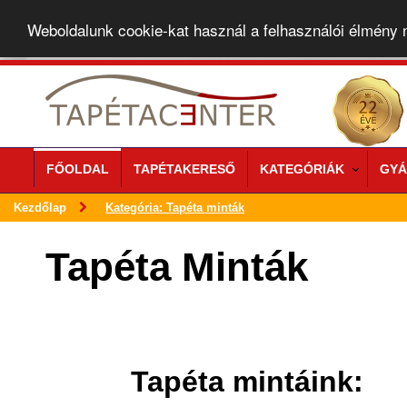
Weboldalunk cookie-kat használ a felhasználói élmény
FŐOLDAL
TAPÉTAKERESŐ
KATEGÓRIÁK
GYÁ
Kezdőlap
Kategória: Tapéta minták
Tapéta Minták
Tapéta mintáink: