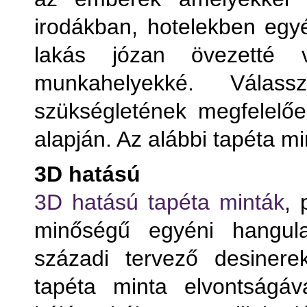
irodákban, hotelekben egyé
lakás józan övezetté 
munkahelyekké. Válas
szükségletének megfelelően
alapján. Az alábbi tapéta mi
3D hatású
Term
3D hatású tapéta minták
, 
minőségű egyéni hangula
T
századi tervező desinere
T
tapéta minta elvontságáv