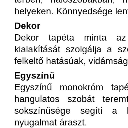
helyeken. Könnyedsége leny
Dekor
Dekor tapéta minta az
kialakítását szolgálja a 
felkeltő hatásúak, vidámság
Egyszínű
Egyszínű monokróm tapé
hangulatos szobát tere
sokszínűsége segíti a k
nyugalmat áraszt.