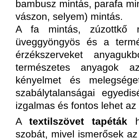
bambusz mintás, parafa mint
vászon, selyem) mintás.
A fa mintás, zúzottkő m
üveggyöngyös és a termés
érzékszerveket anyagukb
természetes anyagok a
kényelmet és melegséget
szabálytalanságai egyedi
izgalmas és fontos lehet a
A
textilszövet tapéták
ha
szobát, mivel ismerősek az 