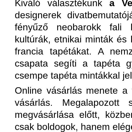
Kiváló választékunk
a Ve
designerek divatbemutatój
fényűző neobarokk fali
kultúrák, etnikai minták és
francia tapétákat. A nem
csapata segíti a tapéta 
csempe tapéta mintákkal j
Online vásárlás menete a 
vásárlás. Megalapozott s
megvásárlása előtt, közb
csak boldogok, hanem elége