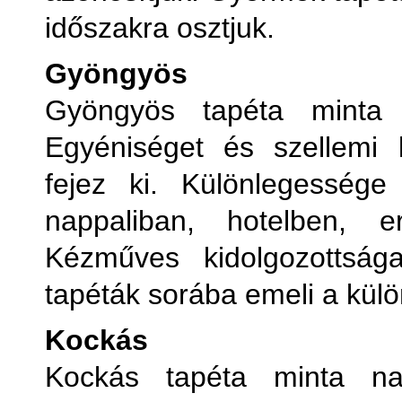
időszakra osztjuk.
Gyöngyös
Gyöngyös tapéta minta 
Egyéniséget és szellemi ki
fejez ki. Különlegessége
nappaliban, hotelben, 
Kézműves kidolgozottsá
tapéták sorába emeli a kül
Kockás
Kockás tapéta minta na