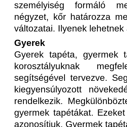
személyiség formáló me
négyzet, kőr határozza m
változatai. Ilyenek lehetnek 
Gyerek
Gyerek tapéta, gyermek t
korosztályuknak megfel
segítségével tervezve. Seg
kiegyensúlyozott növeked
rendelkezik. Megkülönbözt
gyermek tapétákat. Ezeket 
azonosítjuk. Gyermek tapétá