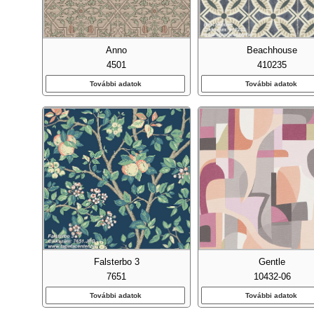
Anno
Beachhouse
4501
410235
További adatok
További adatok
Emb
Fa Ha
Falsterbo 3
Gentle
Fel
7651
10432-06
További adatok
További adatok