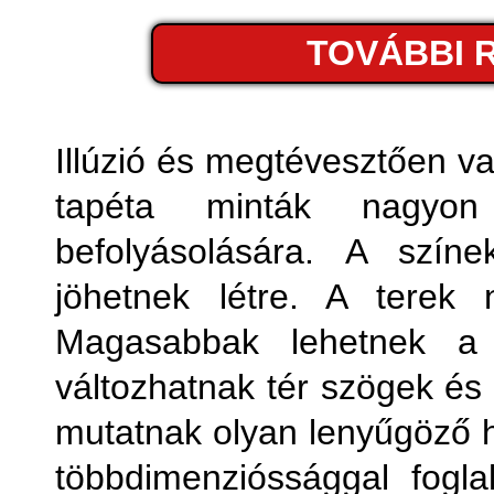
Fémhatá
TOVÁBBI 
Fo
Fot
Illúzió és megtévesztően v
tapéta minták nagyon
Geom
befolyásolására. A színe
jöhetnek létre. A terek
Magasabbak lehetnek a k
változhatnak tér szögek és
mutatnak olyan lenyűgöző 
többdimenzióssággal fogla
Kony