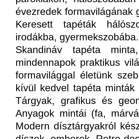
évezredek formavilágának
Keresett tapéták hálósz
irodákba, gyermekszobába.
Skandináv tapéta minta
mindennapok praktikus vilá
formavilággal életünk sze
kívül kedvel tapéta minták 
Tárgyak, grafikus és geomet
Anyagok mintái (fa, márván
Modern dísztárgyakról készü
díszek, emberek. Retro desi