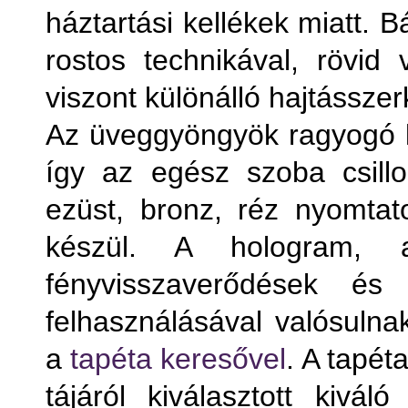
háztartási kellékek miatt. 
rostos technikával, rövid
viszont különálló hajtássze
Az üveggyöngyök ragyogó lá
így az egész szoba csill
ezüst, bronz, réz nyomtato
készül. A hologram, 
fényvisszaverődések és 
felhasználásával valósuln
a
tapéta keresővel
. A tapét
tájáról kiválasztott kivál