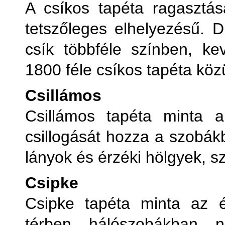
A csíkos tapéta ragasztás
tetszőleges elhelyezésű. 
csík többféle színben, ke
1800 féle csíkos tapéta közü
Csillámos
Csillámos tapéta minta a
csillogását hozza a szobák
lányok és érzéki hölgyek, s
Csipke
Csipke tapéta minta az é
térben, hálószobákban, 