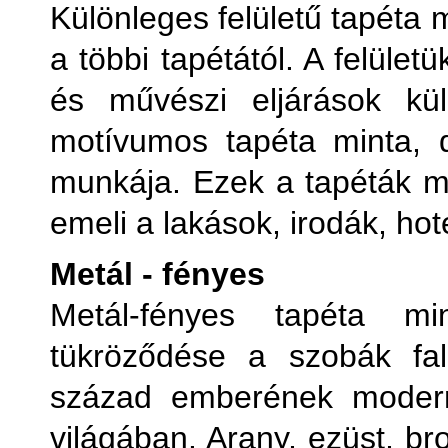
Különleges felületű tapéta
a többi tapétától. A felüle
és művészi eljárások kül
motívumos tapéta minta, 
munkája. Ezek a tapéták ma
emeli a lakások, irodák, hot
Metál - fényes
Metál-fényes tapéta m
tükröződése a szobák fal
század emberének modern
világában. Arany, ezüst, b