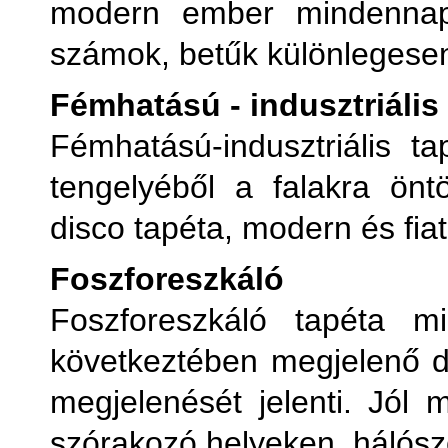
modern ember mindennapi 
számok, betűk különlegese
Fémhatású - indusztriális
Fémhatású-indusztriális t
tengelyéből a falakra önt
disco tapéta, modern és fiat
Foszforeszkáló
Foszforeszkáló tapéta m
következtében megjelenő d
megjelenését jelenti. Jól
szórakozó helyeken, hálósz