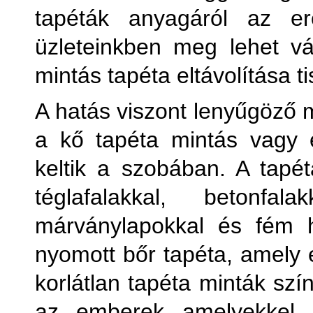
tapéták anyagáról az er
Kőha
üzleteinkben meg lehet vás
mintás tapéta eltávolítása t
Külön
A hatás viszont lenyűgöző m
Külön
a kő tapéta mintás vagy 
keltik a szobában. A tapét
téglafalakkal, betonfal
márványlapokkal és fém 
M
nyomott bőr tapéta, amely e
korlátlan tapéta minták szí
Pl
az emberek amelyekkel 