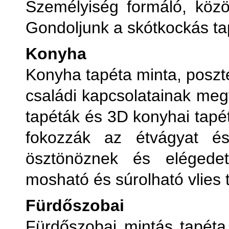
Személyiség formáló, közös
Gondoljunk a skótkockás ta
Konyha
Konyha tapéta minta, poszt
családi kapcsolatainak meg
tapéták és 3D konyhai tapét
fokozzák az étvágyat és
ösztönöznek és elégedett
mosható és súrolható vlies 
Fürdőszobai
Fürdőszobai mintás tapéta,