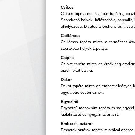
Csíkos
Csíkos tapéta minták, foto tapéták, posz
Szórakozó helyek, hálószobák, nappalik, i
elhelyezésű. Divatos a keskeny és a széle
Csillámos
Csillámos tapéta minta a természet ásv
szórakozó helyek tapétája.
Csipke
Csipke tapéta minta az érzékiség erotik
érzelmeket vált ki.
Dekor
Dekor tapéta minta az emberek igényes kö
együttlétre ösztönöznek.
Egyszínű
Egyszínű monokróm tapéta minta egyedi 
kialakítását és nyugalmat áraszt.
Emberek, sztárok
Emberek sztárok tapéta mintáival azonosu