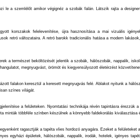
özi le a szemlélőt amikor végignéz a szobák falán. Látszik rajta a design
yott korszakok felelevenítése, újra hasznosítása a mai vizuális igény
usok retró változataira. A retró barokk tradicionális hatása a modern lakások
erek a természet beköltözését jelentik a szobák, hálószobák, nappalik, iskolá
 hangulatot, megnyugvást, örömöt és kiegyensúlyozott életérzést közvetítene
ázott falakon keresztül a keresett megnyugvás felé. Ablakot nyitunk a hálósz
isan színes világát.
jelenítése a felületeken. Nyomtatási technikája révén tapintásra érezzük a 
péta minták többféle színben készülnek a könnyebb faldekorálás kiválasztása
at egyenként ragasztják a tapéta vlies hordozó anyagára. Ezeket a felületeke
nyes egyházi épületek, hálószobák, nappalik, irodák, hotelek, igényes tapé