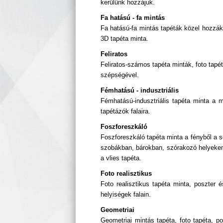
kerülünk hozzájuk.
Fa hatású - fa mintás
Fa hatású-fa mintás tapéták közel hozzák
3D tapéta minta.
Feliratos
Feliratos-számos tapéta minták, foto tap
szépségével.
Fémhatású - indusztriális
Fémhatású-indusztriális tapéta minta a m
tapétázók falaira.
Foszforeszkáló
Foszforeszkáló tapéta minta a fényből a 
szobákban, bárokban, szórakozó helyeken,
a vlies tapéta.
Foto realisztikus
Foto realisztikus tapéta minta, poszter
helyiségek falain.
Geometriai
Geometriai mintás tapéta, foto tapéta, p