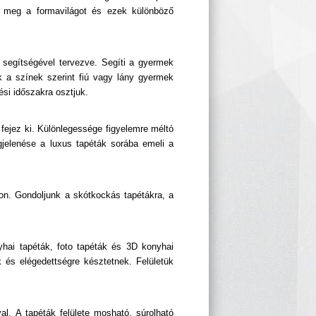
a meg a formavilágot és ezek különböző
k segítségével tervezve. Segíti a gyermek
k a színek szerint fiú vagy lány gyermek
ési időszakra osztjuk.
 fejez ki. Különlegessége figyelemre méltó
jelenése a luxus tapéták sorába emeli a
kon. Gondoljunk a skótkockás tapétákra, a
hai tapéták, foto tapéták és 3D konyhai
 és elégedettségre késztetnek. Felületük
al. A tapéták felülete mosható, súrolható