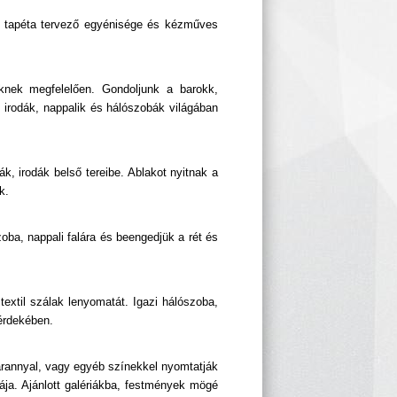
er tapéta tervező egyénisége és kézműves
eknek megfelelően. Gondoljunk a barokk,
, irodák, nappalik és hálószobák világában
k, irodák belső tereibe. Ablakot nyitnak a
k.
oba, nappali falára és beengedjük a rét és
textil szálak lenyomatát. Igazi hálószoba,
 érdekében.
t arannyal, vagy egyéb színekkel nyomtatják
tája. Ajánlott galériákba, festmények mögé