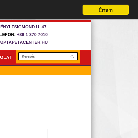
Értem
ÉNYI ZSIGMOND U. 47.
LEFON:
+36 1 370 7010
A@TAPETACENTER.HU
OLAT