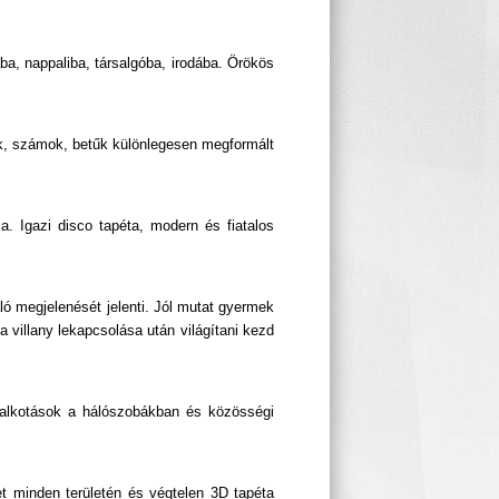
a, nappaliba, társalgóba, irodába. Örökös
ok, számok, betűk különlegesen megformált
a. Igazi disco tapéta, modern és fiatalos
ó megjelenését jelenti. Jól mutat gyermek
villany lekapcsolása után világítani kezd
t alkotások a hálószobákban és közösségi
et minden területén és végtelen 3D tapéta