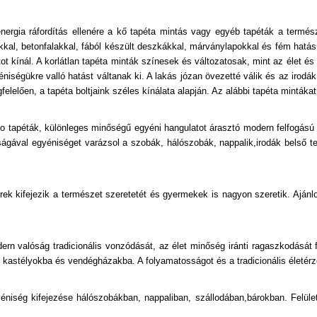
Emberek-Sztárok
ergia ráfordítás ellenére a kő tapéta mintás vagy egyéb tapéták a termés
Fa Hatású-Fa Mintás
lakkal, betonfalakkal, fából készült deszkákkal, márványlapokkal és fém hat
ot kínál. A korlátlan tapéta minták színesek és változatosak, mint az élet 
Feliratos-Számos
niségükre valló hatást váltanak ki. A lakás józan övezetté válik és az iro
lelően, a tapéta boltjaink széles kínálata alapján. Az alábbi tapéta mintákat 
Fémhatású - Indusztriális
Foszforeszkáló
to tapéták, különleges minőségű egyéni hangulatot árasztó modern felfogású
ágával egyéniséget varázsol a szobák, hálószobák, nappalik,irodák belső te
Fotórealisztikus
Geometriai Mintás
terek kifejezik a természet szeretetét és gyermekek is nagyon szeretik. Ajá
Gyerek
Gyöngyös
rn valóság tradicionális vonzódását, az élet minőség iránti ragaszkodását fe
 kastélyokba és vendégházakba. A folyamatosságot és a tradicionális életérzés
Kockás
éniség kifejezése hálószobákban, nappaliban, szállodában,bárokban. Felül
Konyha-Fürdőszobai