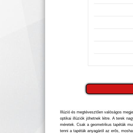
Illúzió és megtévesztően valóságos megje
optikai illúziók jöhetnek létre. A terek
méretek. Csak a geometrikus tapéták mut
tenni a tapéták anyagáról az erős, mosható