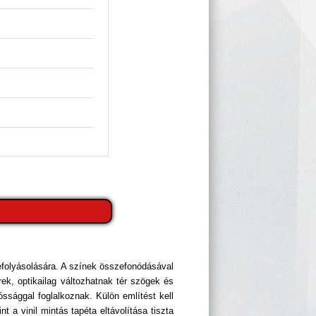
efolyásolására. A színek összefonódásával
ek, optikailag változhatnak tér szögek és
sággal foglalkoznak. Külön említést kell
t a vinil mintás tapéta eltávolítása tiszta