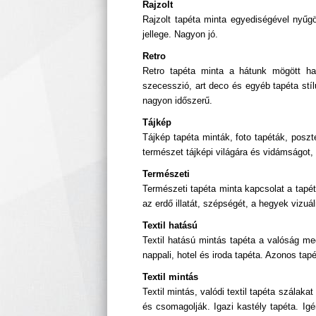
Rajzolt
Rajzolt tapéta minta egyediségével nyűg
jellege. Nagyon jó.
Retro
Retro tapéta minta a hátunk mögött hag
szecesszió, art deco és egyéb tapéta stíl
nagyon időszerű.
Tájkép
Tájkép tapéta minták, foto tapéták, poszt
természet tájképi világára és vidámságot,
Természeti
Természeti tapéta minta kapcsolat a tapét
az erdő illatát, szépségét, a hegyek vizuál
Textil hatású
Textil hatású mintás tapéta a valóság meg
nappali, hotel és iroda tapéta. Azonos ta
Textil mintás
Textil mintás, valódi textil tapéta szálak
és csomagolják. Igazi kastély tapéta. Igé