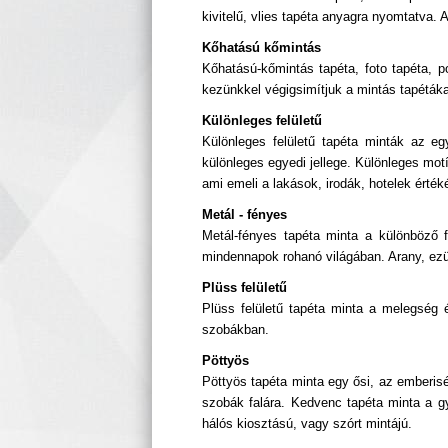
kivitelű, vlies tapéta anyagra nyomtatva
Kőhatású kőmintás
Kőhatású-kőmintás tapéta, foto tapéta, p
kezünkkel végigsimítjuk a mintás tapéták
Különleges felületű
Különleges felületű tapéta minták az e
különleges egyedi jellege. Különleges mo
ami emeli a lakások, irodák, hotelek értéké
Metál - fényes
Metál-fényes tapéta minta a különböző 
mindennapok rohanó világában. Arany, ezü
Plüss felületű
Plüss felületű tapéta minta a melegség 
szobákban.
Pöttyös
Pöttyös tapéta minta egy ősi, az emberis
szobák falára. Kedvenc tapéta minta a gy
hálós kiosztású, vagy szórt mintájú.