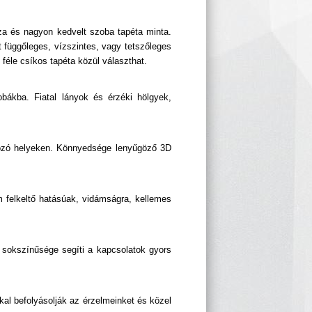
sza és nagyon kedvelt szoba tapéta minta.
t függőleges, vízszintes, vagy tetszőleges
féle csíkos tapéta közül választhat.
bákba. Fiatal lányok és érzéki hölgyek,
akozó helyeken. Könnyedsége lenyűgöző 3D
m felkeltő hatásúak, vidámságra, kellemes
sokszínűsége segíti a kapcsolatok gyors
al befolyásolják az érzelmeinket és közel