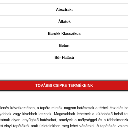
Absztrakt
Állatok
Barokk-Klasszikus
Beton
Bőr Hatású
Csíkos
Csillámos
TOVÁBBI CSIPKE TERMÉKEINK
Csipke
Dekor
lenés következtében, a tapéta minták nagyon hatásosak a térbeli észlelés b
 nagyobbak vagy kisebbek lesznek. Magasabbak lehetnek a különböző belső ter
Egyszínű
atnak olyan lenyűgöző hatásokat, amelyek a mélységgel és a többdimenziós
 vinyl tapétákról amit üzleteinkben meg lehet vásárolni. A tapétázás valamin