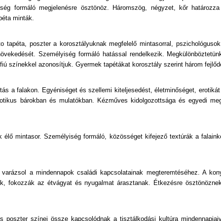
lyiség formáló megjelenésre ösztönöz. Háromszög, négyzet, kőr határozz
apéta minták.
o tapéta, poszter a korosztályuknak megfelelő mintasorral, pszichológuso
 növekedését. Személyiség formáló hatással rendelkezik. Megkülönböztetün
fiú színekkel azonosítjuk. Gyermek tapétákat korosztály szerint három fejlőd
s a falakon. Egyéniséget és szellemi kiteljesedést, életminőséget, erotikát
erotikus bárokban és mulatókban. Kézműves kidolgozottsága és egyedi meg
élő mintasor. Személyiség formáló, közösséget kifejező textúrák a falain
t varázsol a mindennapok családi kapcsolatainak megteremtéséhez. A kony
ak, fokozzák az étvágyat és nyugalmat árasztanak. Étkezésre ösztönöznek
s poszter színei össze kapcsolódnak a tisztálkodási kultúra mindennapjaiv