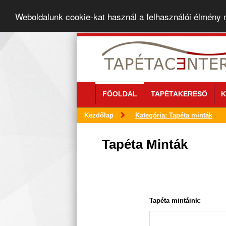
Weboldalunk cookie-kat használ a felhasználói élmény
FŐOLDAL
TAPÉTAKERESŐ
K
Kezdőlap
Kategória: Tapéta minták
Tapéta Minták
Tapéta mintáink: