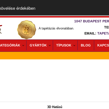
 növelése érdekében
1047 BUDAPEST PER
TE
A tapétázás élvonalában.
EMAIL:
TAPET
ATEGÓRIÁK
GYÁRTÓK
TÍPUSOK
BLOG
KAPCS
3D Hatású