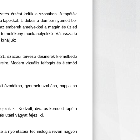
zetes érzést keltik a szobában. A tapéták
ású lapokkal. Érdekes a dombor nyomott bőr
és az emberek amelyekkel a magán és üzleti
dák termelékeny munkahelyekké. Válassza ki
kínáljuk:
 21. századi tervező desinerek kiemelkedő
reire. Modern vizuális felfogás és életmód
nlott óvodákba, gyermek szobába, nappaliba
jezik ki. Kedvelt, divatos keresett tapéta
 utáni vágyat fejezi ki.
ete a nyomtatási technológia révén nagyon