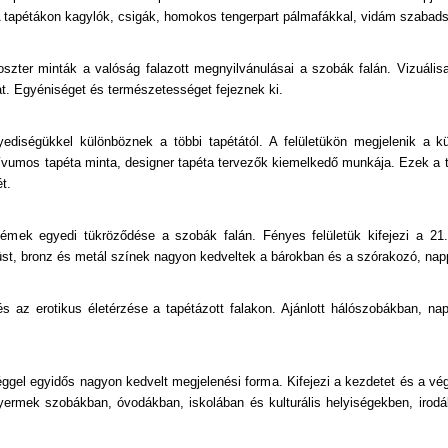
. A tapétákon kagylók, csigák, homokos tengerpart pálmafákkal, vidám szaba
oszter minták a valóság falazott megnyilvánulásai a szobák falán. Vizuálisa
at. Egyéniséget és természetességet fejeznek ki.
gyediségükkel különböznek a többi tapétától. A felületükön megjelenik a 
tívumos tapéta minta, designer tapéta tervezők kiemelkedő munkája. Ezek a t
t.
fémek egyedi tükröződése a szobák falán. Fényes felületük kifejezi a 2
st, bronz és metál színek nagyon kedveltek a bárokban és a szórakozó, nap
és az erotikus életérzése a tapétázott falakon. Ajánlott hálószobákban, n
éggel egyidős nagyon kedvelt megjelenési forma. Kifejezi a kezdetet és a vé
ermek szobákban, óvodákban, iskolában és kulturális helyiségekben, irodá