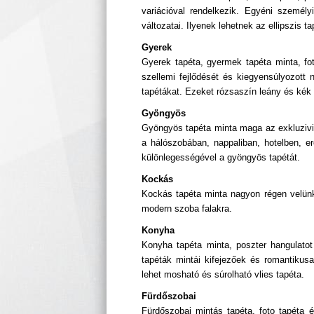
variációval rendelkezik. Egyéni szemé
változatai. Ilyenek lehetnek az ellipszis t
Gyerek
Gyerek tapéta, gyermek tapéta minta, fot
szellemi fejlődését és kiegyensúlyozott
tapétákat. Ezeket rózsaszín leány és kék 
Gyöngyös
Gyöngyös tapéta minta maga az exkluzivitá
a hálószobában, nappaliban, hotelben, 
különlegességével a gyöngyös tapétát.
Kockás
Kockás tapéta minta nagyon régen velünk 
modern szoba falakra.
Konyha
Konyha tapéta minta, poszter hangulato
tapéták mintái kifejezőek és romantikus
lehet mosható és súrolható vlies tapéta.
Fürdőszobai
Fürdőszobai mintás tapéta, foto tapéta é