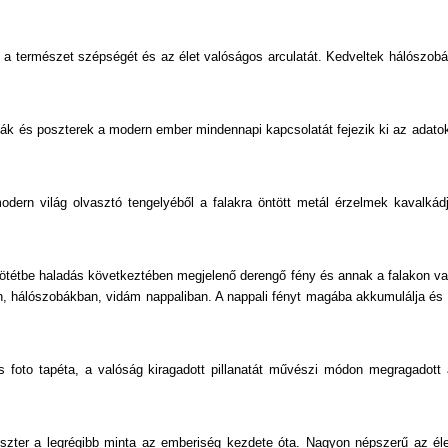
Természeti Mintás
 a természet szépségét és az élet valóságos arculatát. Kedveltek hálószobáb
Textil Hatású
Textilmintás
éták és poszterek a modern ember mindennapi kapcsolatát fejezik ki az adat
Valódi Textil
Velúr Felületű
odern világ olvasztó tengelyéből a falakra öntött metál érzelmek kavalkádj
Virágmintás
sötétbe haladás következtében megjelenő derengő fény és annak a falakon val
 hálószobákban, vidám nappaliban. A nappali fényt magába akkumulálja és a 
 és foto tapéta, a valóság kiragadott pillanatát művészi módon megragadot
oszter a legrégibb minta az emberiség kezdete óta. Nagyon népszerű az él