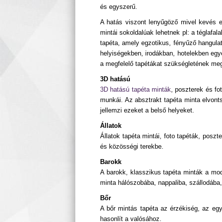
és egyszerű.
A hatás viszont lenyűgöző mivel kevés en
mintái sokoldalúak lehetnek pl: a téglafa
tapéta, amely egzotikus, fényűző hangulat
helyiségekben, irodákban, hotelekben egyé
a megfelelő tapétákat szükségletének megfe
3D hatású
3D hatású tapéta minták
, poszterek és fo
munkái. Az absztrakt tapéta minta elvonts
jellemzi ezeket a belső helyeket.
Állatok
Állatok tapéta mintái, foto tapéták, posz
és közösségi terekbe.
Barokk
A barokk, klasszikus tapéta minták a mode
minta hálószobába, nappaliba, szállodába,
Bőr
A bőr mintás tapéta az érzékiség, az egy
hasonlít a valósához.