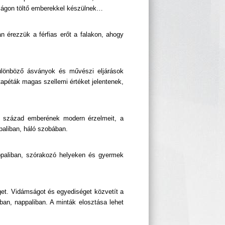
dságon töltő emberekkel készülnek…
n érezzük a férfias erőt a falakon, ahogy
különböző ásványok és művészi eljárások
apéták magas szellemi értéket jelentenek,
1. század emberének modern érzelmeit, a
paliban, háló szobában.
appaliban, szórakozó helyeken és gyermek
get. Vidámságot és egyediséget közvetít a
ban, nappaliban. A minták elosztása lehet