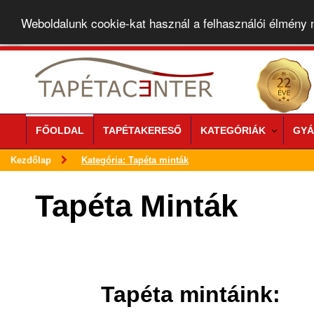
Weboldalunk cookie-kat használ a felhasználói élmény
FŐOLDAL
TAPÉTAKERESŐ
KATEGÓRIÁK
GYÁ
Kezdőlap
Kategória: Tapéta minták
Tapéta Minták
Tapéta mintáink: