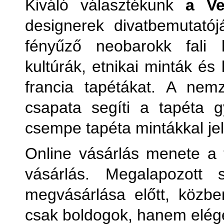
Kiváló választékunk
a Ve
designerek divatbemutatój
fényűző neobarokk fali
kultúrák, etnikai minták és
francia tapétákat. A nem
csapata segíti a tapéta 
csempe tapéta mintákkal j
Online vásárlás menete a 
vásárlás. Megalapozott s
megvásárlása előtt, közb
csak boldogok, hanem elége