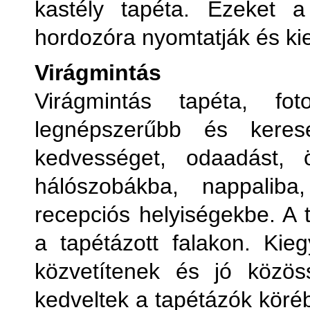
kastély tapéta. Ezeket a
hordozóra nyomtatják és k
Virágmintás
Virágmintás tapéta, f
legnépszerűbb és kerese
kedvességet, odaadást, 
hálószobákba, nappaliba
recepciós helyiségekbe. A t
a tapétázott falakon. Kieg
közvetítenek és jó közös
kedveltek a tapétázók köréb