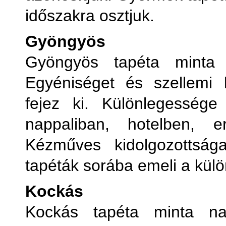
időszakra osztjuk.
Gyöngyös
Gyöngyös tapéta minta 
Egyéniséget és szellemi ki
fejez ki. Különlegessége
nappaliban, hotelben, 
Kézműves kidolgozottsá
tapéták sorába emeli a kül
Kockás
Kockás tapéta minta na