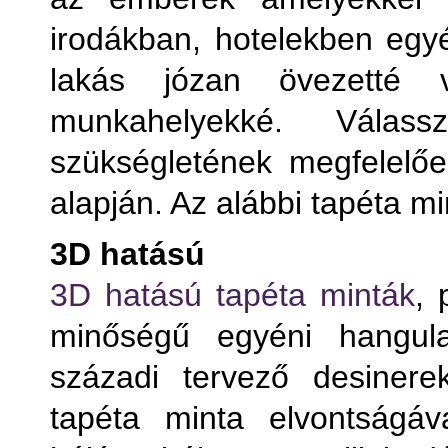
irodákban, hotelekben egyé
lakás józan övezetté 
munkahelyekké. Válas
szükségletének megfelelően
alapján. Az alábbi tapéta mi
3D hatású
Term
3D hatású tapéta minták
, 
minőségű egyéni hangula
T
századi tervező desinere
T
tapéta minta elvontságáv