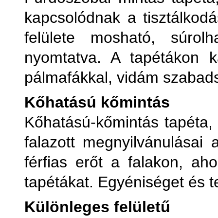
kapcsolódnak a tisztálkodá
felülete mosható, súrolh
nyomtatva. A tapétákon k
pálmafákkal, vidám szabad
Kőhatású kőmintás
Kőhatású-kőmintás tapéta, 
falazott megnyilvánulásai 
férfias erőt a falakon, ah
tapétákat. Egyéniséget és t
Különleges felületű