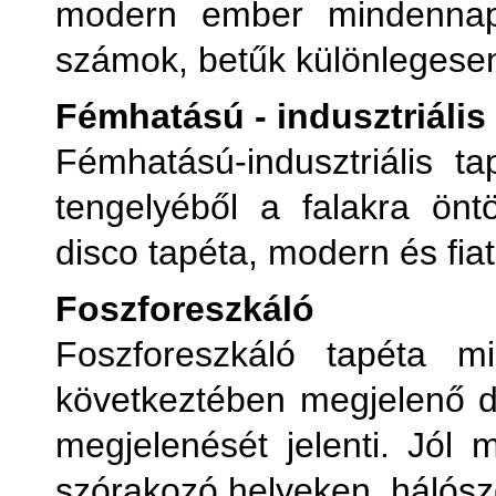
modern ember mindennapi 
számok, betűk különlegese
Fémhatású - indusztriális
Fémhatású-indusztriális t
tengelyéből a falakra önt
disco tapéta, modern és fiat
Foszforeszkáló
Foszforeszkáló tapéta m
következtében megjelenő d
megjelenését jelenti. Jól
szórakozó helyeken, hálósz