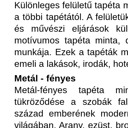
Különleges felületű tapéta
a többi tapétától. A felüle
és művészi eljárások kül
motívumos tapéta minta, 
munkája. Ezek a tapéták ma
emeli a lakások, irodák, hot
Metál - fényes
Metál-fényes tapéta m
tükröződése a szobák fal
század emberének modern
világában. Arany, ezüst, b