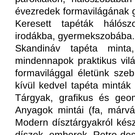
évezredek formavilágának
Keresett tapéták hálósz
irodákba, gyermekszobába.
Skandináv tapéta minta
mindennapok praktikus vilá
formavilággal életünk sze
kívül kedvel tapéta minták 
Tárgyak, grafikus és geomet
Anyagok mintái (fa, márván
Modern dísztárgyakról készü
díszek, emberek. Retro desi