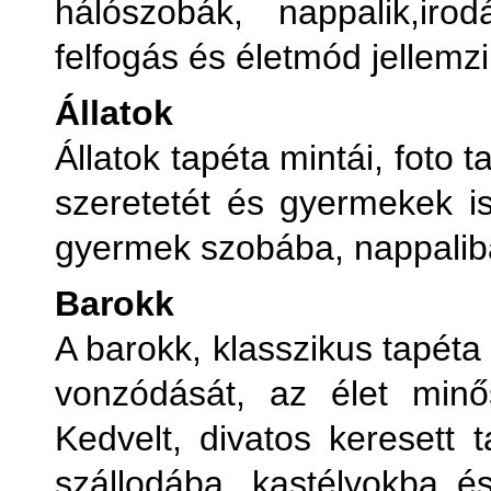
hálószobák, nappalik,iro
V
felfogás és életmód jellemzi
Ve
Állatok
Állatok tapéta mintái, foto 
V
szeretetét és gyermekek is
gyermek szobába, nappaliba
Barokk
A barokk, klasszikus tapéta
vonzódását, az élet minős
Kedvelt, divatos keresett 
szállodába, kastélyokba 