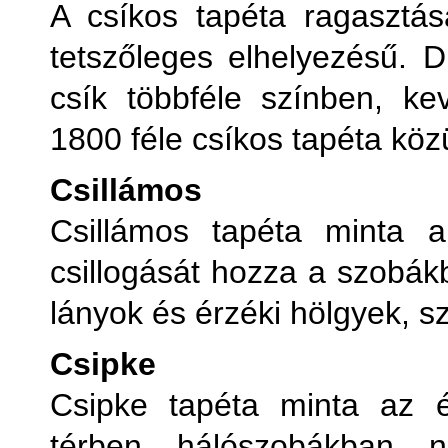
A csíkos tapéta ragasztás
tetszőleges elhelyezésű. 
csík többféle színben, ke
1800 féle csíkos tapéta közü
Csillámos
Csillámos tapéta minta a
csillogását hozza a szobák
lányok és érzéki hölgyek, s
Csipke
Csipke tapéta minta az é
térben, hálószobákban, 