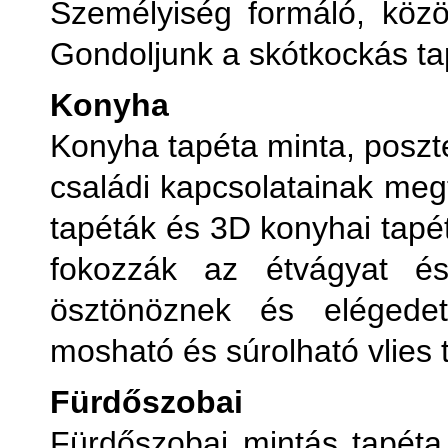
Személyiség formáló, közös
Gondoljunk a skótkockás ta
Konyha
Konyha tapéta minta, poszt
családi kapcsolatainak meg
tapéták és 3D konyhai tapét
fokozzák az étvágyat és
ösztönöznek és elégedett
mosható és súrolható vlies 
Fürdőszobai
Fürdőszobai mintás tapéta,