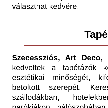
választhat kedvére.
Tapé
Szecessziós, Art Deco, 
kedveltek a tapétázók k
esztétikai minőségét, ki
betöltött szerepét. Ker
szállodákban, hotelekb
parókiákon, hálószobában