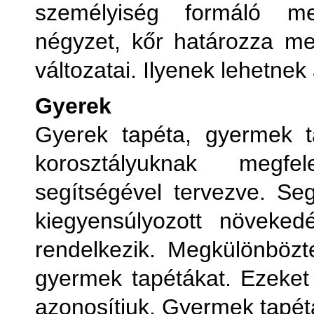
személyiség formáló me
négyzet, kőr határozza m
változatai. Ilyenek lehetnek 
Gyerek
Gyerek tapéta, gyermek t
korosztályuknak megfel
segítségével tervezve. Seg
kiegyensúlyozott növeked
rendelkezik. Megkülönbözt
gyermek tapétákat. Ezeket 
azonosítjuk. Gyermek tapétá