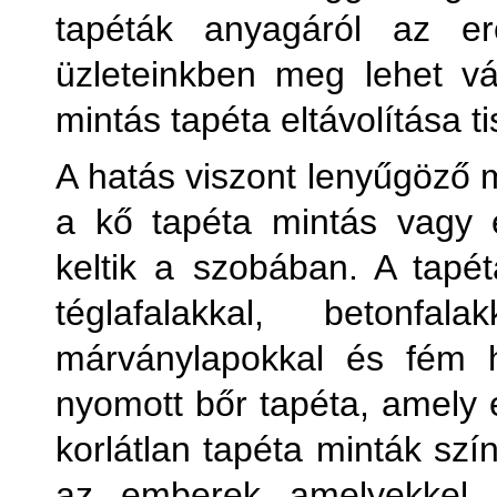
tapéták anyagáról az er
Kőha
üzleteinkben meg lehet vás
mintás tapéta eltávolítása t
Külön
A hatás viszont lenyűgöző m
Külön
a kő tapéta mintás vagy 
keltik a szobában. A tapét
téglafalakkal, betonfal
márványlapokkal és fém 
M
nyomott bőr tapéta, amely e
korlátlan tapéta minták szí
Pl
az emberek amelyekkel 