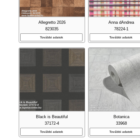
Allegretto 2026
Anna dAndrea
823035
78224-1
További adatok
További adatok
Emb
Fa Ha
Black is Beautiful
Botanica
Fel
37172-4
33968
További adatok
További adatok