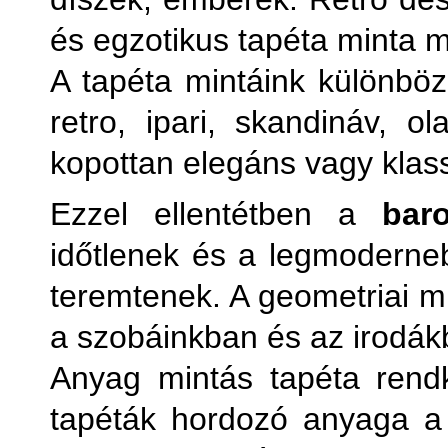
és egzotikus tapéta minta 
A tapéta mintáink különböz
retro, ipari, skandináv, 
kopottan elegáns vagy klass
Ezzel ellentétben a
bar
időtlenek és a legmoderneb
teremtenek. A geometriai mi
a szobáinkban és az irodák
Anyag mintás tapéta rendk
tapéták hordozó anyaga a s