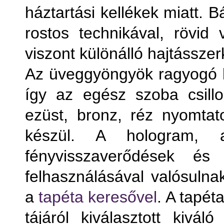
háztartási kellékek miatt. 
rostos technikával, rövid
viszont különálló hajtássze
Az üveggyöngyök ragyogó lá
így az egész szoba csill
ezüst, bronz, réz nyomtato
készül. A hologram, 
fényvisszaverődések és 
felhasználásával valósuln
a
tapéta keresővel
. A tapét
tájáról kiválasztott kivál