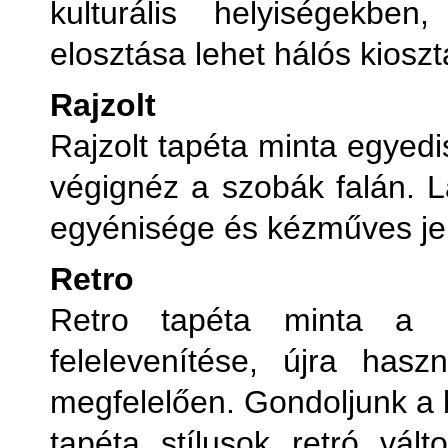
kulturális helyiségekbe
elosztása lehet hálós kioszt
Rajzolt
Rajzolt tapéta minta egyedi
végignéz a szobák falán. Lá
egyénisége és kézműves jel
Retro
Retro tapéta minta a h
felelevenítése, újra has
megfelelően. Gondoljunk a 
tapéta stílusok retró válto