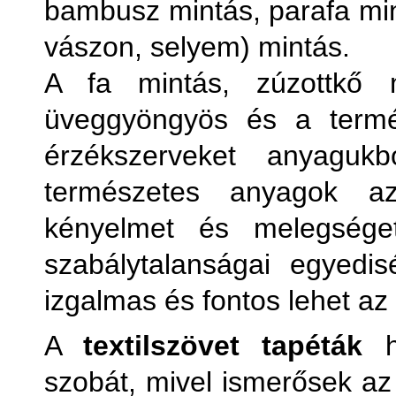
bambusz mintás, parafa mint
vászon, selyem) mintás.
A fa mintás, zúzottkő m
üveggyöngyös és a termés
érzékszerveket anyagukb
természetes anyagok a
kényelmet és melegséget
szabálytalanságai egyedi
izgalmas és fontos lehet a
A
textilszövet tapéták
ha
szobát, mivel ismerősek az 