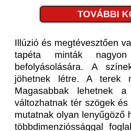
Fémhatá
TOVÁBBI 
Fo
Fot
Illúzió és megtévesztően v
tapéta minták nagyon
Geom
befolyásolására. A színe
jöhetnek létre. A terek
Magasabbak lehetnek a k
változhatnak tér szögek és
mutatnak olyan lenyűgöző 
többdimenzióssággal fogla
Kony