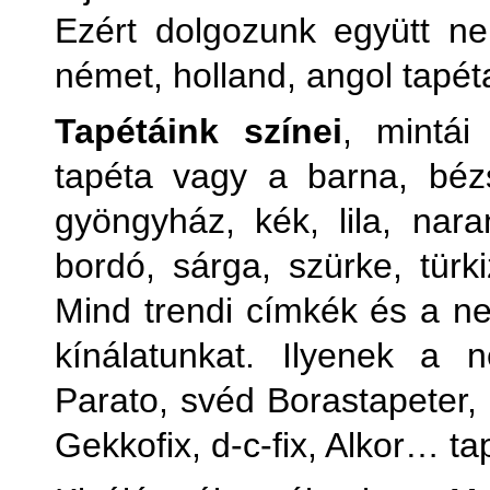
Ezért dolgozunk együtt ne
német, holland, angol tapét
Tapétáink színei
, mintái
tapéta vagy a barna, bézs
gyöngyház, kék, lila, naran
bordó, sárga, szürke, türki
Mind trendi címkék és a ne
kínálatunkat. Ilyenek a
Parato, svéd Borastapeter
Gekkofix, d-c-fix, Alkor… ta