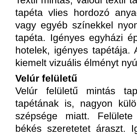
Textil mintás, valódi textil
tapéta vlies hordozó anya
vagy egyéb színekkel nyom
tapéta. Igényes egyházi ép
hotelek, igényes tapétája.
kiemelt vizuális élményt nyú
Velúr felületű
Velúr felületű mintás t
tapétának is, nagyon külö
szépsége miatt. Felülete
békés szeretetet áraszt. I