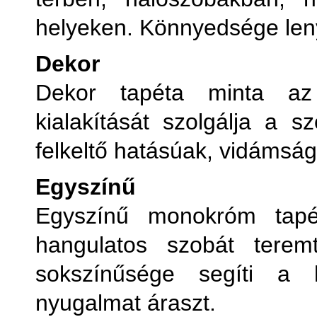
helyeken. Könnyedsége leny
Dekor
Dekor tapéta minta az
kialakítását szolgálja a 
felkeltő hatásúak, vidámság
Egyszínű
Egyszínű monokróm tapé
hangulatos szobát tere
sokszínűsége segíti a k
nyugalmat áraszt.