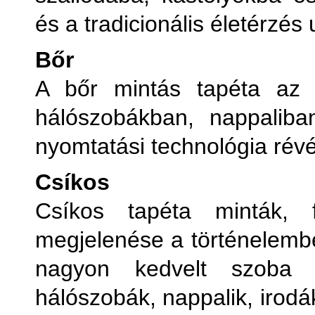
és a tradicionális életérzés u
Bőr
A bőr mintás tapéta az é
hálószobákban, nappaliba
nyomtatási technológia rév
Csíkos
Csíkos tapéta minták, f
megjelenése a történelembe
nagyon kedvelt szoba t
hálószobák, nappalik, irodá