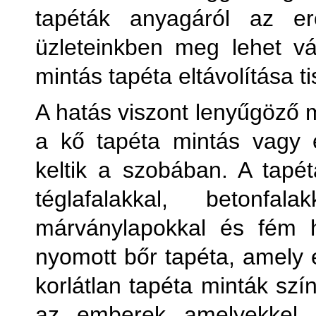
tapéták anyagáról az er
Kőha
üzleteinkben meg lehet vás
mintás tapéta eltávolítása t
Külön
A hatás viszont lenyűgöző m
Külön
a kő tapéta mintás vagy 
keltik a szobában. A tapét
téglafalakkal, betonfal
márványlapokkal és fém 
M
nyomott bőr tapéta, amely e
korlátlan tapéta minták szí
Pl
az emberek amelyekkel 