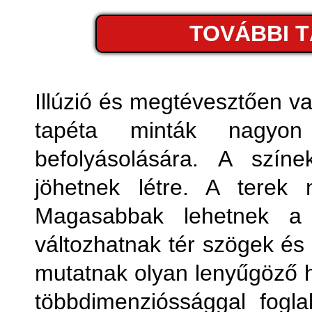
Fémhatá
TOVÁBBI 
Fo
Fot
Illúzió és megtévesztően v
tapéta minták nagyon
Geom
befolyásolására. A színe
jöhetnek létre. A terek
Magasabbak lehetnek a k
változhatnak tér szögek és
mutatnak olyan lenyűgöző 
többdimenzióssággal fogla
Kony