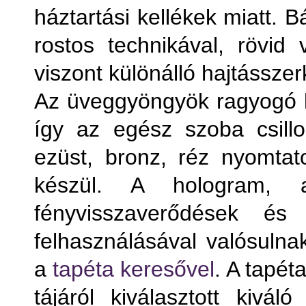
háztartási kellékek miatt. 
rostos technikával, rövid
viszont különálló hajtássze
Az üveggyöngyök ragyogó lá
így az egész szoba csill
ezüst, bronz, réz nyomtato
készül. A hologram, 
fényvisszaverődések és 
felhasználásával valósuln
a
tapéta keresővel
. A tapét
tájáról kiválasztott kivál