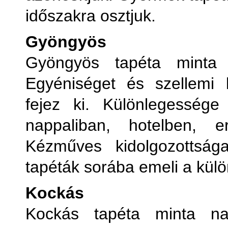
időszakra osztjuk.
Gyöngyös
Gyöngyös tapéta minta 
Egyéniséget és szellemi ki
fejez ki. Különlegessége
nappaliban, hotelben, 
Kézműves kidolgozottsá
tapéták sorába emeli a kül
Kockás
Kockás tapéta minta na