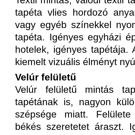
Textil mintás, valódi textil
tapéta vlies hordozó anya
vagy egyéb színekkel nyom
tapéta. Igényes egyházi ép
hotelek, igényes tapétája.
kiemelt vizuális élményt nyú
Velúr felületű
Velúr felületű mintás t
tapétának is, nagyon külö
szépsége miatt. Felülete
békés szeretetet áraszt. I