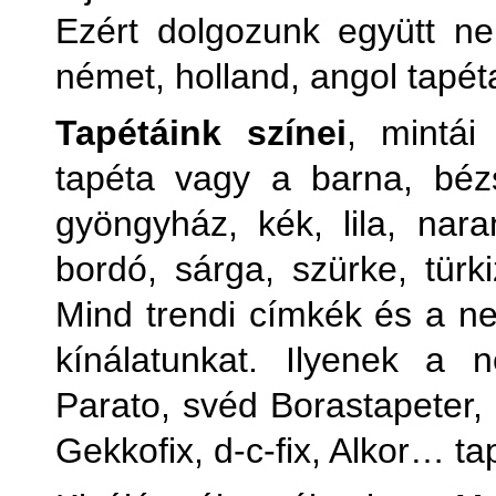
Ezért dolgozunk együtt ne
német, holland, angol tapét
Tapétáink színei
, mintái
tapéta vagy a barna, bézs
gyöngyház, kék, lila, naran
bordó, sárga, szürke, türki
Mind trendi címkék és a ne
kínálatunkat. Ilyenek a
Parato, svéd Borastapeter
Gekkofix, d-c-fix, Alkor… ta