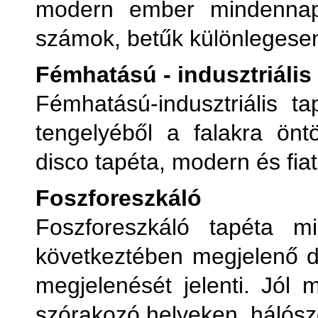
modern ember mindennapi 
számok, betűk különlegese
Fémhatású - indusztriális
Fémhatású-indusztriális t
tengelyéből a falakra önt
disco tapéta, modern és fiat
Foszforeszkáló
Foszforeszkáló tapéta m
következtében megjelenő d
megjelenését jelenti. Jól
szórakozó helyeken, hálósz