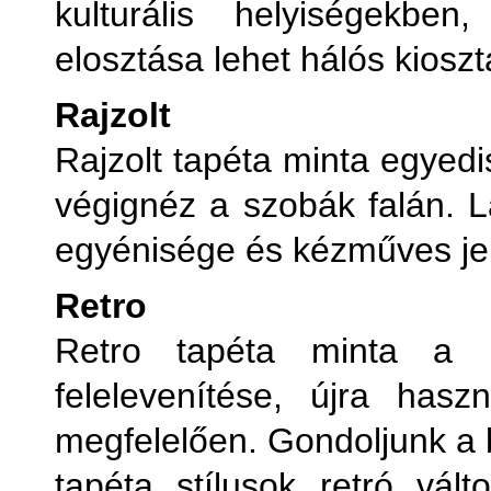
kulturális helyiségekbe
elosztása lehet hálós kioszt
Rajzolt
Rajzolt tapéta minta egyedi
végignéz a szobák falán. Lá
egyénisége és kézműves jel
Retro
Retro tapéta minta a h
felelevenítése, újra has
megfelelően. Gondoljunk a 
tapéta stílusok retró válto