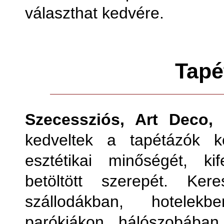
választhat kedvére.
Tapé
Szecessziós, Art Deco, 
kedveltek a tapétázók k
esztétikai minőségét, ki
betöltött szerepét. Ker
szállodákban, hotelekb
parókiákon, hálószobában