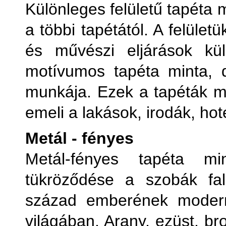
Különleges felületű tapéta
a többi tapétától. A felüle
és művészi eljárások kül
motívumos tapéta minta, 
munkája. Ezek a tapéták ma
emeli a lakások, irodák, hot
Metál - fényes
Metál-fényes tapéta m
tükröződése a szobák fal
század emberének modern
világában. Arany, ezüst, b