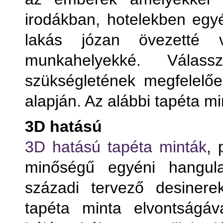
irodákban, hotelekben egyé
lakás józan övezetté 
munkahelyekké. Válas
szükségletének megfelelően
alapján. Az alábbi tapéta mi
3D hatású
Term
3D hatású tapéta minták
, 
minőségű egyéni hangula
T
századi tervező desinere
T
tapéta minta elvontságáv