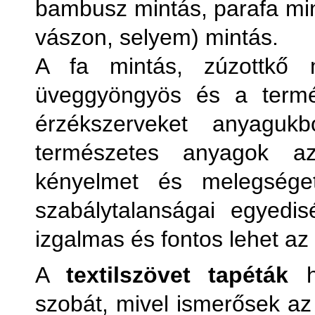
bambusz mintás, parafa mint
vászon, selyem) mintás.
A fa mintás, zúzottkő m
üveggyöngyös és a termés
érzékszerveket anyagukb
természetes anyagok a
kényelmet és melegséget
szabálytalanságai egyedi
izgalmas és fontos lehet a
A
textilszövet tapéták
ha
szobát, mivel ismerősek az 