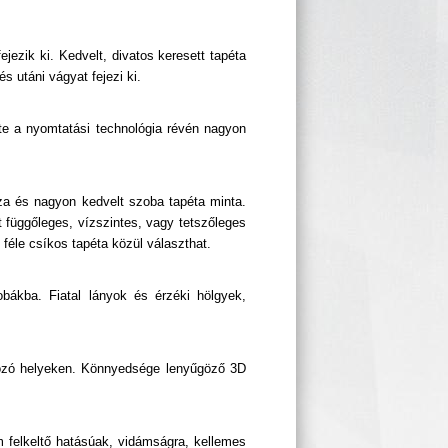
jezik ki. Kedvelt, divatos keresett tapéta
 utáni vágyat fejezi ki.
ete a nyomtatási technológia révén nagyon
sza és nagyon kedvelt szoba tapéta minta.
t függőleges, vízszintes, vagy tetszőleges
féle csíkos tapéta közül választhat.
bákba. Fiatal lányok és érzéki hölgyek,
akozó helyeken. Könnyedsége lenyűgöző 3D
m felkeltő hatásúak, vidámságra, kellemes