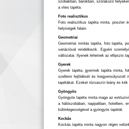
szobákban, bárokban, szórakozó helyeken,
a vlies tapéta.
Foto realisztikus
Foto realisztikus tapéta minta, poszter
helyiségek falain.
Geometriai
Geometriai mintás tapéta, foto tapéta, p
variációval rendelkezik. Egyéni szemé
változatai. Ilyenek lehetnek az ellipszis t
Gyerek
Gyerek tapéta, gyermek tapéta minta, fot
szellemi fejlődését és kiegyensúlyozott
tapétákat. Ezeket rózsaszín leány és kék 
Gyöngyös
Gyöngyös tapéta minta maga az exkluzivitá
a hálószobában, nappaliban, hotelben, 
különlegességével a gyöngyös tapétát.
Kockás
Kockás tapéta minta nagyon régen velünk 