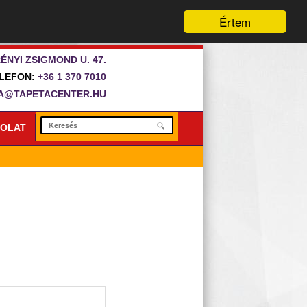
Értem
ÉNYI ZSIGMOND U. 47.
LEFON:
+36 1 370 7010
A@TAPETACENTER.HU
OLAT