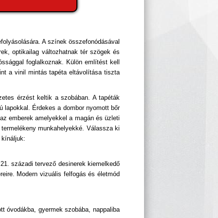
efolyásolására. A színek összefonódásával
ek, optikailag változhatnak tér szögek és
sággal foglalkoznak. Külön említést kell
t a vinil mintás tapéta eltávolítása tiszta
zetes érzést keltik a szobában. A tapéták
ású lapokkal. Érdekes a dombor nyomott bőr
és az emberek amelyekkel a magán és üzleti
dák termelékeny munkahelyekké. Válassza ki
kínáljuk:
 21. századi tervező desinerek kiemelkedő
reire. Modern vizuális felfogás és életmód
nlott óvodákba, gyermek szobába, nappaliba