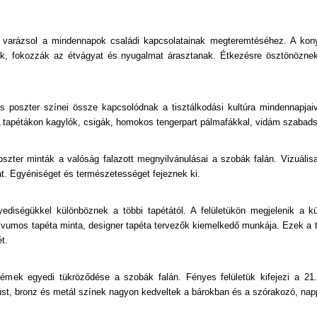
t varázsol a mindennapok családi kapcsolatainak megteremtéséhez. A kony
ak, fokozzák az étvágyat és nyugalmat árasztanak. Étkezésre ösztönöznek
s poszter színei össze kapcsolódnak a tisztálkodási kultúra mindennapjaiv
. A tapétákon kagylók, csigák, homokos tengerpart pálmafákkal, vidám szaba
oszter minták a valóság falazott megnyilvánulásai a szobák falán. Vizuálisa
at. Egyéniséget és természetességet fejeznek ki.
gyediségükkel különböznek a többi tapétától. A felületükön megjelenik a 
tívumos tapéta minta, designer tapéta tervezők kiemelkedő munkája. Ezek a t
t.
fémek egyedi tükröződése a szobák falán. Fényes felületük kifejezi a 2
st, bronz és metál színek nagyon kedveltek a bárokban és a szórakozó, nap