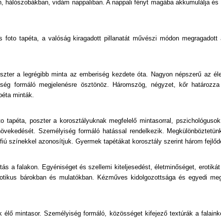
 hálószobákban, vidám nappaliban. A nappali fényt magába akkumulálja és a 
 és foto tapéta, a valóság kiragadott pillanatát művészi módon megragadot
oszter a legrégibb minta az emberiség kezdete óta. Nagyon népszerű az él
lyiség formáló megjelenésre ösztönöz. Háromszög, négyzet, kőr határozz
apéta minták.
o tapéta, poszter a korosztályuknak megfelelő mintasorral, pszichológuso
 növekedését. Személyiség formáló hatással rendelkezik. Megkülönböztetün
fiú színekkel azonosítjuk. Gyermek tapétákat korosztály szerint három fejlőd
s a falakon. Egyéniséget és szellemi kiteljesedést, életminőséget, erotikát
erotikus bárokban és mulatókban. Kézműves kidolgozottsága és egyedi meg
élő mintasor. Személyiség formáló, közösséget kifejező textúrák a falain