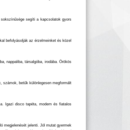
sokszínűsége segíti a kapcsolatok gyors
al befolyásolják az érzelmeinket és közel
a, nappaliba, társalgóba, irodába. Örökös
ok, számok, betűk különlegesen megformált
a. Igazi disco tapéta, modern és fiatalos
ó megjelenését jelenti. Jól mutat gyermek