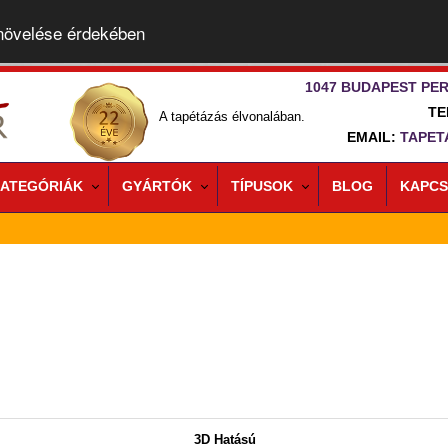
 növelése érdekében
1047 BUDAPEST PER
TE
A tapétázás élvonalában.
EMAIL:
TAPET
ATEGÓRIÁK
GYÁRTÓK
TÍPUSOK
BLOG
KAPCS
3D Hatású