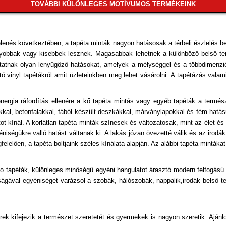
TOVÁBBI KÜLÖNLEGES MOTÍVUMOS TERMÉKEINK
Kőhatású-Kőmintás
Különleges Felületű
lenés következtében, a tapéta minták nagyon hatásosak a térbeli észlelés b
Különleges Motívumos
 nagyobbak vagy kisebbek lesznek. Magasabbak lehetnek a különböző belső ter
atnak olyan lenyűgöző hatásokat, amelyek a mélységgel és a többdimenziós
Marokkói
 vinyl tapétákról amit üzleteinkben meg lehet vásárolni. A tapétázás valamin
Márvány
ergia ráfordítás ellenére a kő tapéta mintás vagy egyéb tapéták a termés
lakkal, betonfalakkal, fából készült deszkákkal, márványlapokkal és fém hat
Metál-Fényes
ot kínál. A korlátlan tapéta minták színesek és változatosak, mint az élet 
niségükre valló hatást váltanak ki. A lakás józan övezetté válik és az iro
Plüss Felületű
lelően, a tapéta boltjaink széles kínálata alapján. Az alábbi tapéta mintákat 
Pöttyös
to tapéták, különleges minőségű egyéni hangulatot árasztó modern felfogású
Rajzolt
ágával egyéniséget varázsol a szobák, hálószobák, nappalik,irodák belső te
Retro
terek kifejezik a természet szeretetét és gyermekek is nagyon szeretik. Ajá
Tájkép