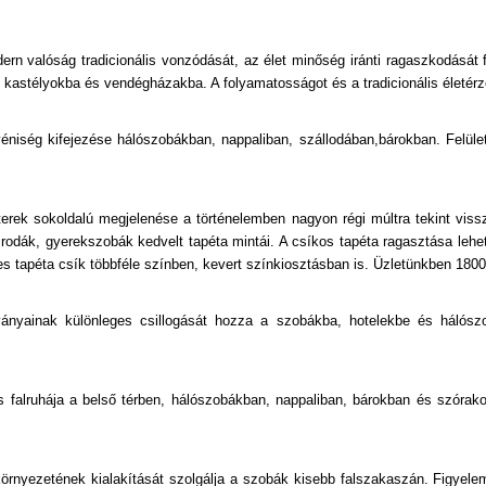
Természeti Mintás
rn valóság tradicionális vonzódását, az élet minőség iránti ragaszkodását fe
Textil Hatású
 kastélyokba és vendégházakba. A folyamatosságot és a tradicionális életérzés
Textilmintás
éniség kifejezése hálószobákban, nappaliban, szállodában,bárokban. Felül
Valódi Textil
terek sokoldalú megjelenése a történelemben nagyon régi múltra tekint vis
Velúr Felületű
rodák, gyerekszobák kedvelt tapéta mintái. A csíkos tapéta ragasztása lehe
s tapéta csík többféle színben, kevert színkiosztásban is. Üzletünkben 1800 
Virágmintás
ányainak különleges csillogását hozza a szobákba, hotelekbe és hálószo
us falruhája a belső térben, hálószobákban, nappaliban, bárokban és szór
rnyezetének kialakítását szolgálja a szobák kisebb falszakaszán. Figyele