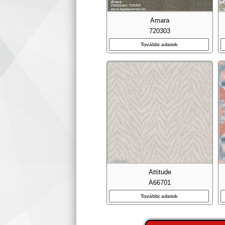
Amara
720303
További adatok
Attitude
A66701
További adatok