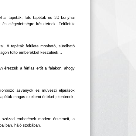
hai tapéták, foto tapéták és 3D konyhai
 és elégedettségre késztetnek. Felületük
al. A tapéták felülete mosható, súrolható
dságon töltő emberekkel készülnek…
n érezzük a férfias erőt a falakon, ahogy
különböző ásványok és művészi eljárások
apéták magas szellemi értéket jelentenek,
1. század emberének modern érzelmeit, a
paliban, háló szobában.