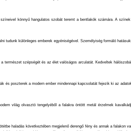
színeivel könnyű hangulatos szobát teremt a bentlakók számára. A színek 
lni tudunk különleges emberek egyéniségével. Személyiség formáló hatásukk
 a természet szépségét és az élet valóságos arculatát. Kedveltek hálószobáb
éták és poszterek a modern ember mindennapi kapcsolatát fejezik ki az adat
odern világ olvasztó tengelyéből a falakra öntött metál érzelmek kavalkádj
sötétbe haladás következtében megjelenő derengő fény és annak a falakon val