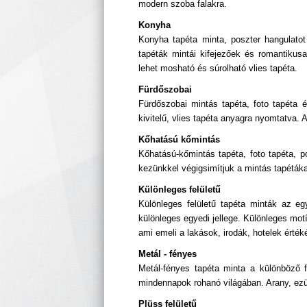
modern szoba falakra.
Konyha
Konyha tapéta minta, poszter hangulato
tapéták mintái kifejezőek és romantikus
lehet mosható és súrolható vlies tapéta.
Fürdőszobai
Fürdőszobai mintás tapéta, foto tapéta é
kivitelű, vlies tapéta anyagra nyomtatva
Kőhatású kőmintás
Kőhatású-kőmintás tapéta, foto tapéta, p
kezünkkel végigsimítjuk a mintás tapéták
Különleges felületű
Különleges felületű tapéta minták az e
különleges egyedi jellege. Különleges mo
ami emeli a lakások, irodák, hotelek értéké
Metál - fényes
Metál-fényes tapéta minta a különböző 
mindennapok rohanó világában. Arany, ezü
Plüss felületű