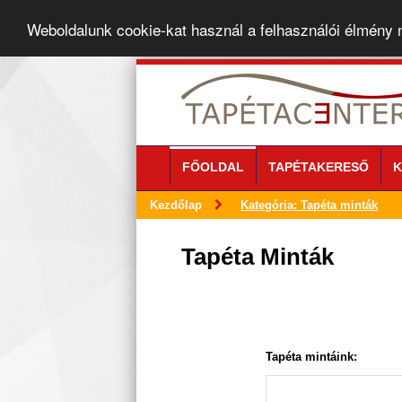
Weboldalunk cookie-kat használ a felhasználói élmény
FŐOLDAL
TAPÉTAKERESŐ
K
Kezdőlap
Kategória: Tapéta minták
Tapéta Minták
Tapéta mintáink: