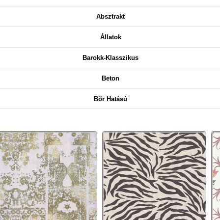
Absztrakt
Állatok
Barokk-Klasszikus
Beton
Bőr Hatású
Csíkos
Csillámos
Csipke
Dekor
Egyszínű