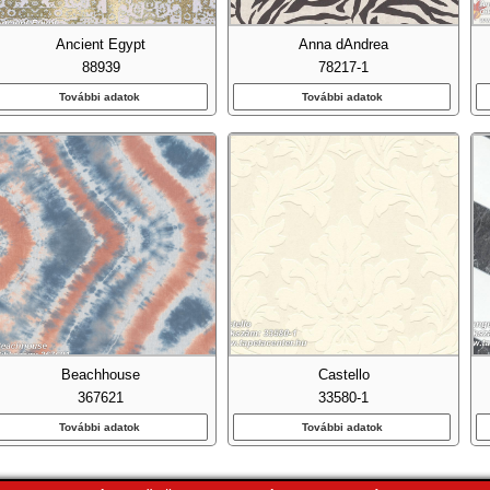
Emberek-Sztárok
Ancient Egypt
Anna dAndrea
Fa Hatású-Fa Mintás
88939
78217-1
Feliratos-Számos
További adatok
További adatok
Fémhatású - Indusztriális
Foszforeszkáló
Fotórealisztikus
Geometriai Mintás
Gyerek
Gyöngyös
Beachhouse
Castello
367621
33580-1
Kockás
További adatok
További adatok
Konyha-Fürdőszobai