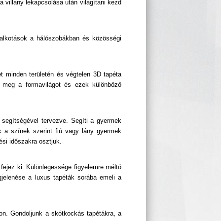
villany lekapcsolása után világítani kezd
t alkotások a hálószobákban és közösségi
et minden területén és végtelen 3D tapéta
a meg a formavilágot és ezek különböző
k segítségével tervezve. Segíti a gyermek
k a színek szerint fiú vagy lány gyermek
ési időszakra osztjuk.
 fejez ki. Különlegessége figyelemre méltó
jelenése a luxus tapéták sorába emeli a
kon. Gondoljunk a skótkockás tapétákra, a