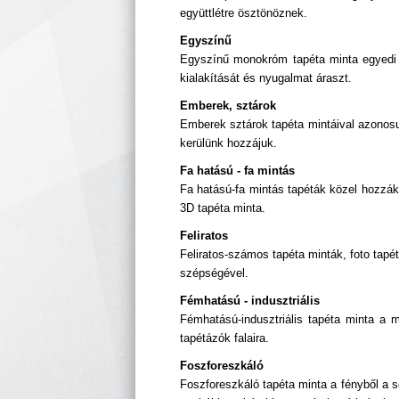
együttlétre ösztönöznek.
Egyszínű
Egyszínű monokróm tapéta minta egyedi 
kialakítását és nyugalmat áraszt.
Emberek, sztárok
Emberek sztárok tapéta mintáival azonosu
kerülünk hozzájuk.
Fa hatású - fa mintás
Fa hatású-fa mintás tapéták közel hozzák
3D tapéta minta.
Feliratos
Feliratos-számos tapéta minták, foto tap
szépségével.
Fémhatású - indusztriális
Fémhatású-indusztriális tapéta minta a m
tapétázók falaira.
Foszforeszkáló
Foszforeszkáló tapéta minta a fényből a 