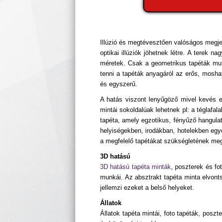
Illúzió és megtévesztően valóságos megje
optikai illúziók jöhetnek létre. A terek
méretek. Csak a geometrikus tapéták mut
tenni a tapéták anyagáról az erős, mosható
és egyszerű.
A hatás viszont lenyűgöző mivel kevés en
mintái sokoldalúak lehetnek pl: a téglafa
tapéta, amely egzotikus, fényűző hangulat
helyiségekben, irodákban, hotelekben egyé
a megfelelő tapétákat szükségletének megfe
3D hatású
3D hatású tapéta minták
, poszterek és fo
munkái. Az absztrakt tapéta minta elvonts
jellemzi ezeket a belső helyeket.
Állatok
Állatok tapéta mintái, foto tapéták, posz