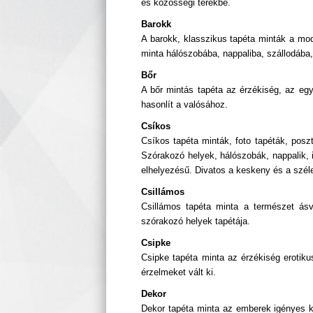
és közösségi terekbe.
Barokk
A barokk, klasszikus tapéta minták a mode
minta hálószobába, nappaliba, szállodába,
Bőr
A bőr mintás tapéta az érzékiség, az egy
hasonlít a valósához.
Csíkos
Csíkos tapéta minták, foto tapéták, posz
Szórakozó helyek, hálószobák, nappalik, i
elhelyezésű. Divatos a keskeny és a széle
Csillámos
Csillámos tapéta minta a természet ásv
szórakozó helyek tapétája.
Csipke
Csipke tapéta minta az érzékiség erotik
érzelmeket vált ki.
Dekor
Dekor tapéta minta az emberek igényes kö