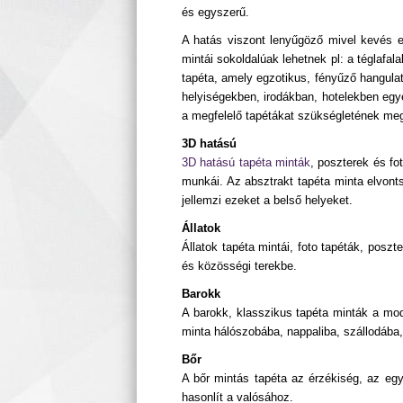
és egyszerű.
A hatás viszont lenyűgöző mivel kevés en
mintái sokoldalúak lehetnek pl: a téglafa
tapéta, amely egzotikus, fényűző hangulat
helyiségekben, irodákban, hotelekben egyé
a megfelelő tapétákat szükségletének megfe
3D hatású
3D hatású tapéta minták
, poszterek és fo
munkái. Az absztrakt tapéta minta elvonts
jellemzi ezeket a belső helyeket.
Állatok
Állatok tapéta mintái, foto tapéták, posz
és közösségi terekbe.
Barokk
A barokk, klasszikus tapéta minták a mode
minta hálószobába, nappaliba, szállodába,
Bőr
A bőr mintás tapéta az érzékiség, az egy
hasonlít a valósához.