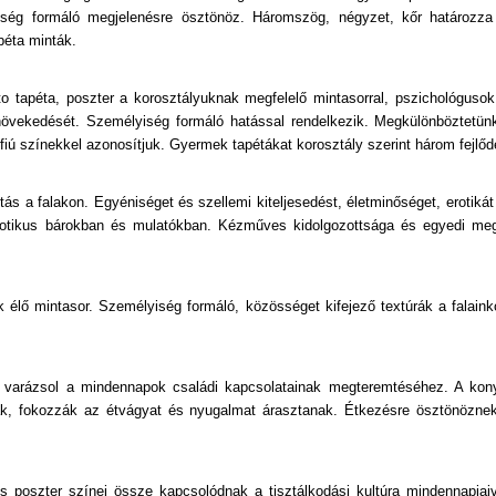
lyiség formáló megjelenésre ösztönöz. Háromszög, négyzet, kőr határozz
apéta minták.
o tapéta, poszter a korosztályuknak megfelelő mintasorral, pszichológuso
 növekedését. Személyiség formáló hatással rendelkezik. Megkülönböztetün
fiú színekkel azonosítjuk. Gyermek tapétákat korosztály szerint három fejlőd
s a falakon. Egyéniséget és szellemi kiteljesedést, életminőséget, erotikát
erotikus bárokban és mulatókban. Kézműves kidolgozottsága és egyedi meg
élő mintasor. Személyiség formáló, közösséget kifejező textúrák a falain
t varázsol a mindennapok családi kapcsolatainak megteremtéséhez. A kony
ak, fokozzák az étvágyat és nyugalmat árasztanak. Étkezésre ösztönöznek
s poszter színei össze kapcsolódnak a tisztálkodási kultúra mindennapjaiv