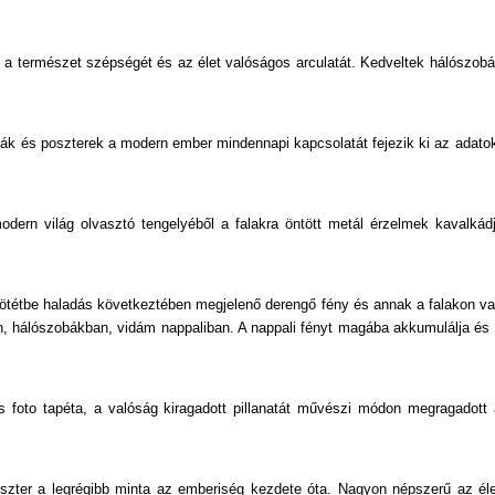
Természeti Mintás
 a természet szépségét és az élet valóságos arculatát. Kedveltek hálószobáb
Textil Hatású
Textilmintás
éták és poszterek a modern ember mindennapi kapcsolatát fejezik ki az adat
Valódi Textil
Velúr Felületű
odern világ olvasztó tengelyéből a falakra öntött metál érzelmek kavalkádj
Virágmintás
sötétbe haladás következtében megjelenő derengő fény és annak a falakon val
 hálószobákban, vidám nappaliban. A nappali fényt magába akkumulálja és a 
 és foto tapéta, a valóság kiragadott pillanatát művészi módon megragadot
oszter a legrégibb minta az emberiség kezdete óta. Nagyon népszerű az él