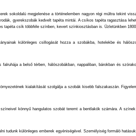
Kőhatású-Kőmintás
terek sokoldalú megjelenése a történelemben nagyon régi múltra tekint vis
Különleges Felületű
rodák, gyerekszobák kedvelt tapéta mintái. A csíkos tapéta ragasztása lehe
s tapéta csík többféle színben, kevert színkiosztásban is. Üzletünkben 1800 
Különleges Motívumos
ányainak különleges csillogását hozza a szobákba, hotelekbe és hálószo
Marokkói
Márvány
us falruhája a belső térben, hálószobákban, nappaliban, bárokban és szór
Metál-Fényes
Plüss Felületű
rnyezetének kialakítását szolgálja a szobák kisebb falszakaszán. Figyele
Pöttyös
Rajzolt
színeivel könnyű hangulatos szobát teremt a bentlakók számára. A színek 
Retro
lni tudunk különleges emberek egyéniségével. Személyiség formáló hatásukk
Tájkép