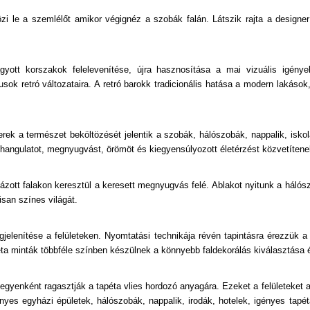
özi le a szemlélőt amikor végignéz a szobák falán. Látszik rajta a design
yott korszakok felelevenítése, újra hasznosítása a mai vizuális igény
usok retró változataira. A retró barokk tradicionális hatása a modern lakások
erek a természet beköltözését jelentik a szobák, hálószobák, nappalik, iskolá
 hangulatot, megnyugvást, örömöt és kiegyensúlyozott életérzést közvetítene
ázott falakon keresztül a keresett megnyugvás felé. Ablakot nyitunk a hálósz
isan színes világát.
jelenítése a felületeken. Nyomtatási technikája révén tapintásra érezzük a 
péta minták többféle színben készülnek a könnyebb faldekorálás kiválasztása
at egyenként ragasztják a tapéta vlies hordozó anyagára. Ezeket a felületeke
nyes egyházi épületek, hálószobák, nappalik, irodák, hotelek, igényes tapé