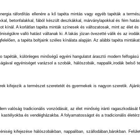
Emberek-Sztárok
ergia ráfordítás ellenére a kő tapéta mintás vagy egyéb tapéták a termés
Fa Hatású-Fa Mintás
lakkal, betonfalakkal, fából készült deszkákkal, márványlapokkal és fém hat
ot kínál. A korlátlan tapéta minták színesek és változatosak, mint az élet 
Feliratos-Számos
niségükre valló hatást váltanak ki. A lakás józan övezetté válik és az iro
lelően, a tapéta boltjaink széles kínálata alapján. Az alábbi tapéta mintákat 
Fémhatású - Indusztriális
Foszforeszkáló
to tapéták, különleges minőségű egyéni hangulatot árasztó modern felfogású
ágával egyéniséget varázsol a szobák, hálószobák, nappalik,irodák belső te
Fotórealisztikus
Geometriai Mintás
terek kifejezik a természet szeretetét és gyermekek is nagyon szeretik. Ajá
Gyerek
Gyöngyös
rn valóság tradicionális vonzódását, az élet minőség iránti ragaszkodását fe
 kastélyokba és vendégházakba. A folyamatosságot és a tradicionális életérzés
Kockás
éniség kifejezése hálószobákban, nappaliban, szállodában,bárokban. Felül
Konyha-Fürdőszobai