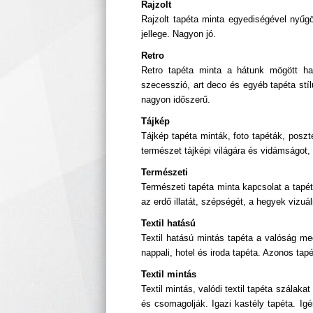
Rajzolt
Rajzolt tapéta minta egyediségével nyűg
jellege. Nagyon jó.
Retro
Retro tapéta minta a hátunk mögött hag
szecesszió, art deco és egyéb tapéta stíl
nagyon időszerű.
Tájkép
Tájkép tapéta minták, foto tapéták, poszt
természet tájképi világára és vidámságot,
Természeti
Természeti tapéta minta kapcsolat a tapét
az erdő illatát, szépségét, a hegyek vizuál
Textil hatású
Textil hatású mintás tapéta a valóság meg
nappali, hotel és iroda tapéta. Azonos ta
Textil mintás
Textil mintás, valódi textil tapéta szálak
és csomagolják. Igazi kastély tapéta. Igé