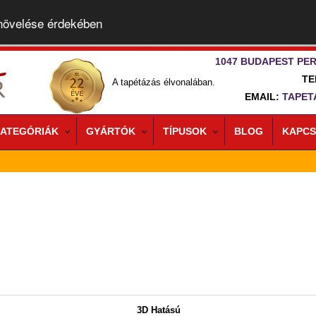
 növelése érdekében
1047 BUDAPEST PER
TE
A tapétázás élvonalában.
EMAIL:
TAPET
ATEGÓRIÁK
GYÁRTÓK
TÍPUSOK
BLOG
KAPCS
3D Hatású