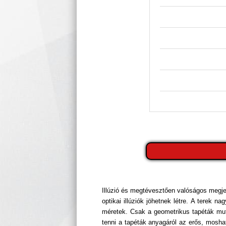
Illúzió és megtévesztően valóságos megje
optikai illúziók jöhetnek létre. A terek
méretek. Csak a geometrikus tapéták mut
tenni a tapéták anyagáról az erős, mosható