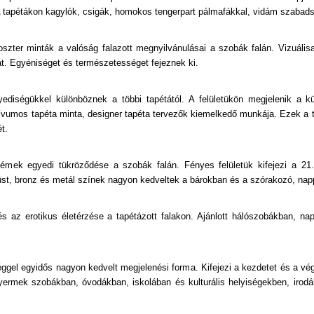
. A tapétákon kagylók, csigák, homokos tengerpart pálmafákkal, vidám szaba
oszter minták a valóság falazott megnyilvánulásai a szobák falán. Vizuálisa
at. Egyéniséget és természetességet fejeznek ki.
gyediségükkel különböznek a többi tapétától. A felületükön megjelenik a 
tívumos tapéta minta, designer tapéta tervezők kiemelkedő munkája. Ezek a t
t.
fémek egyedi tükröződése a szobák falán. Fényes felületük kifejezi a 2
st, bronz és metál színek nagyon kedveltek a bárokban és a szórakozó, nap
és az erotikus életérzése a tapétázott falakon. Ajánlott hálószobákban, n
éggel egyidős nagyon kedvelt megjelenési forma. Kifejezi a kezdetet és a vé
ermek szobákban, óvodákban, iskolában és kulturális helyiségekben, irodá