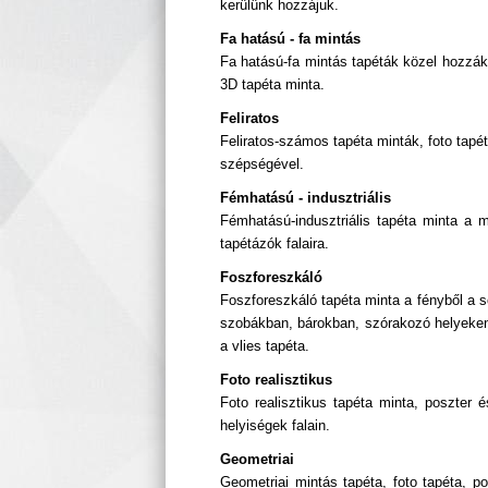
kerülünk hozzájuk.
Fa hatású - fa mintás
Fa hatású-fa mintás tapéták közel hozzák
3D tapéta minta.
Feliratos
Feliratos-számos tapéta minták, foto tap
szépségével.
Fémhatású - indusztriális
Fémhatású-indusztriális tapéta minta a m
tapétázók falaira.
Foszforeszkáló
Foszforeszkáló tapéta minta a fényből a 
szobákban, bárokban, szórakozó helyeken,
a vlies tapéta.
Foto realisztikus
Foto realisztikus tapéta minta, poszter
helyiségek falain.
Geometriai
Geometriai mintás tapéta, foto tapéta, p