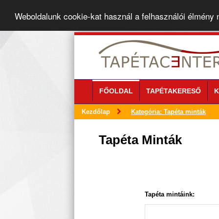
Weboldalunk cookie-kat használ a felhasználói élmény
FŐOLDAL
TAPÉTAKERESŐ
K
Kezdőlap
Kategória: Tapéta minták
Tapéta Minták
Tapéta mintáink: