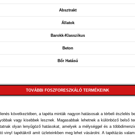
Absztrakt
Állatok
Barokk-Klasszikus
Beton
Bőr Hatású
Csíkos
Csillámos
TOVÁBBI FOSZFORESZKÁLÓ TERMÉKEINK
Csipke
Dekor
lenés következtében, a tapéta minták nagyon hatásosak a térbeli észlelés b
 nagyobbak vagy kisebbek lesznek. Magasabbak lehetnek a különböző belső ter
Egyszínű
atnak olyan lenyűgöző hatásokat, amelyek a mélységgel és a többdimenziós
 vinyl tapétákról amit üzleteinkben meg lehet vásárolni. A tapétázás valamin