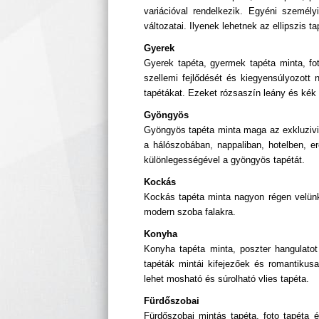
variációval rendelkezik. Egyéni szemé
változatai. Ilyenek lehetnek az ellipszis t
Gyerek
Gyerek tapéta, gyermek tapéta minta, fot
szellemi fejlődését és kiegyensúlyozott
tapétákat. Ezeket rózsaszín leány és kék 
Gyöngyös
Gyöngyös tapéta minta maga az exkluzivitá
a hálószobában, nappaliban, hotelben, 
különlegességével a gyöngyös tapétát.
Kockás
Kockás tapéta minta nagyon régen velünk 
modern szoba falakra.
Konyha
Konyha tapéta minta, poszter hangulato
tapéták mintái kifejezőek és romantikus
lehet mosható és súrolható vlies tapéta.
Fürdőszobai
Fürdőszobai mintás tapéta, foto tapéta é