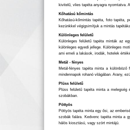
kivitelű, vlies tapéta anyagra nyomtatva
Kőhatású kőmintás
Kőhatású-kőmintás tapéta, foto tapéta, p
kezünkkel végigsimítjuk a mintás tapéták
Különleges felületű
Különleges felületű tapéta minták az e
különleges egyedi jellege. Különleges mo
ami emeli a lakások, irodák, hotelek értéké
Metál - fényes
Metál-fényes tapéta minta a különböző 
mindennapok rohanó világában. Arany, ezü
Plüss felületű
Plüss felületű tapéta minta a melegség 
szobákban.
Pöttyös
Pöttyös tapéta minta egy ősi, az emberis
szobák falára. Kedvenc tapéta minta a gy
hálós kiosztású, vagy szórt mintájú.