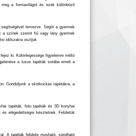
a meg a formavilágot és ezek különböző
k segítségével tervezve. Segíti a gyermek
k a színek szerint fiú vagy lány gyermek
ési időszakra osztjuk.
 fejez ki. Különlegessége figyelemre méltó
jelenése a luxus tapéták sorába emeli a
kon. Gondoljunk a skótkockás tapétákra, a
hai tapéták, foto tapéták és 3D konyhai
 és elégedettségre késztetnek. Felületük
al. A tapéták felülete mosható, súrolható