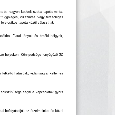
sza és nagyon kedvelt szoba tapéta minta.
t függőleges, vízszintes, vagy tetszőleges
féle csíkos tapéta közül választhat.
bákba. Fiatal lányok és érzéki hölgyek,
akozó helyeken. Könnyedsége lenyűgöző 3D
m felkeltő hatásúak, vidámságra, kellemes
sokszínűsége segíti a kapcsolatok gyors
al befolyásolják az érzelmeinket és közel