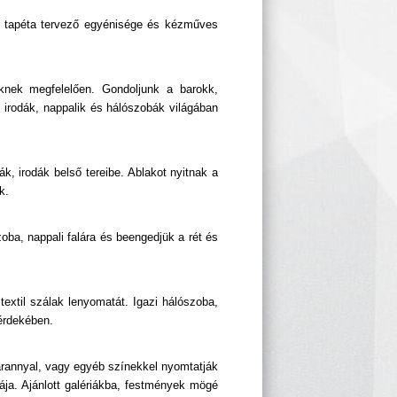
er tapéta tervező egyénisége és kézműves
eknek megfelelően. Gondoljunk a barokk,
, irodák, nappalik és hálószobák világában
k, irodák belső tereibe. Ablakot nyitnak a
k.
oba, nappali falára és beengedjük a rét és
textil szálak lenyomatát. Igazi hálószoba,
 érdekében.
t arannyal, vagy egyéb színekkel nyomtatják
tája. Ajánlott galériákba, festmények mögé