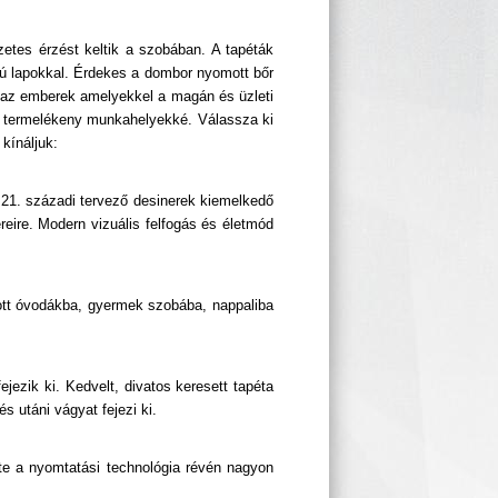
zetes érzést keltik a szobában. A tapéták
ású lapokkal. Érdekes a dombor nyomott bőr
és az emberek amelyekkel a magán és üzleti
dák termelékeny munkahelyekké. Válassza ki
kínáljuk:
 21. századi tervező desinerek kiemelkedő
reire. Modern vizuális felfogás és életmód
nlott óvodákba, gyermek szobába, nappaliba
jezik ki. Kedvelt, divatos keresett tapéta
 utáni vágyat fejezi ki.
ete a nyomtatási technológia révén nagyon