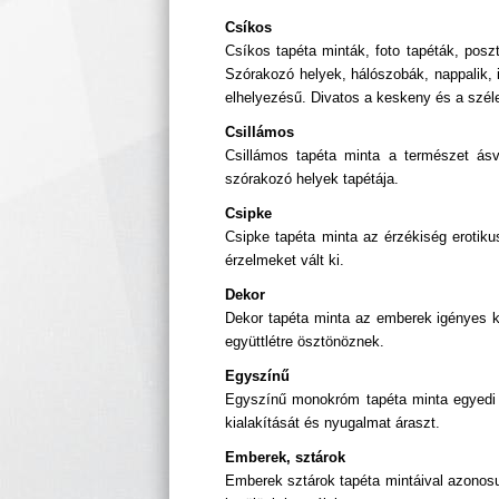
Csíkos
Csíkos tapéta minták, foto tapéták, posz
Szórakozó helyek, hálószobák, nappalik, i
elhelyezésű. Divatos a keskeny és a széle
Csillámos
Csillámos tapéta minta a természet ásv
szórakozó helyek tapétája.
Csipke
Csipke tapéta minta az érzékiség erotik
érzelmeket vált ki.
Dekor
Dekor tapéta minta az emberek igényes kö
együttlétre ösztönöznek.
Egyszínű
Egyszínű monokróm tapéta minta egyedi 
kialakítását és nyugalmat áraszt.
Emberek, sztárok
Emberek sztárok tapéta mintáival azonosu