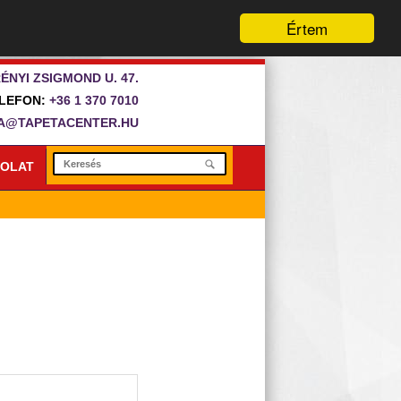
Értem
ÉNYI ZSIGMOND U. 47.
LEFON:
+36 1 370 7010
A@TAPETACENTER.HU
OLAT