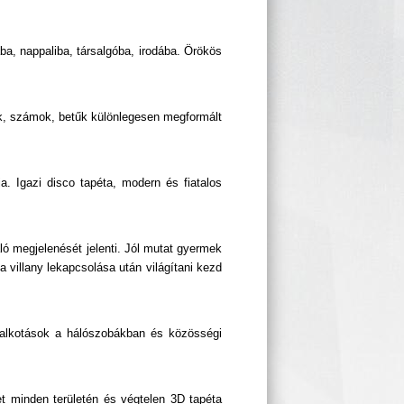
a, nappaliba, társalgóba, irodába. Örökös
ok, számok, betűk különlegesen megformált
a. Igazi disco tapéta, modern és fiatalos
ó megjelenését jelenti. Jól mutat gyermek
villany lekapcsolása után világítani kezd
t alkotások a hálószobákban és közösségi
et minden területén és végtelen 3D tapéta