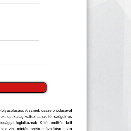
efolyásolására. A színek összefonódásával
ek, optikailag változhatnak tér szögek és
sággal foglalkoznak. Külön említést kell
t a vinil mintás tapéta eltávolítása tiszta