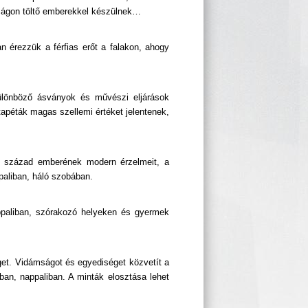
dságon töltő emberekkel készülnek…
n érezzük a férfias erőt a falakon, ahogy
különböző ásványok és művészi eljárások
apéták magas szellemi értéket jelentenek,
1. század emberének modern érzelmeit, a
paliban, háló szobában.
appaliban, szórakozó helyeken és gyermek
get. Vidámságot és egyediséget közvetít a
ban, nappaliban. A minták elosztása lehet