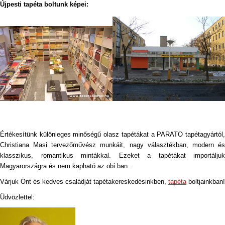
Újpesti tapéta boltunk képei:
Értékesítünk különleges minőségű olasz tapétákat a PARATO tapétagyártól,
Christiana Masi tervezőművész munkáit, nagy választékban, modern és
klasszikus, romantikus mintákkal. Ezeket a tapétákat importáljuk
Magyarországra és nem kapható az obi ban.
Várjuk Önt és kedves családját tapétakereskedésinkben,
tapéta
boltjainkban!
Üdvözlettel: