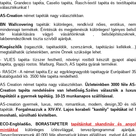
tapéta, Grandeco tapéta, Caselio tapéta, Rasch-textil tapéta és textiltapéta
választékunkat !
AS-Creation
német tapéták nagy választékban.
BN Wallcovering
tapéták: különleges, rendkívül nőies, erotikus, ne
mindennapi termékek. Érintésük és megjelenésük különleges! Igényes belső
tér kialakítására vágyó vásárlóinknak , belsőépítészeknek,
lakberendezőknek tiszta szívből ajánljuk.
Kiegészítők
(ragasztók, tapétaoldók, szerszámok, tapétázási kellékek...)
megtalálhatók üzleteinkben, amire Önnek szüksége lehet.
- VLIES tapéta- tízszer festhető, növényi rostból készült gyapot alapú
tapéta, gyapjú rostos. Marburg, Rasch, AS tapéta gyárak termékei.
- RASCH - A német tapéta.Ez az egyiklegnagyobb tapétagyár Európában! 35
katalógusból kb. 3500 féle tapéta rendelhető.
AS Creation német tapéta nagy választékban.
Üzleteinkben 3000 féle AS
Creation tapéta rendelésére van lehetőség.Széles választék a luxus
tapétától a gyermek tapétáig. 10-15 munkanapos szállítással.
AS-creation gyermek, luxus, retro, romantikus, modern, design,3D és női
tapéták.
Forgalmazzuk a XIV-XV. Lajos korabeli "kastély" tapétákat is! 
mosható, súrolható kivitelben.
ECO-Engblad&o, BORASTAPETER
tapétáinkat skandináv és ango
mintákkal
különleges ízlésvilággal, tervezőprogrammal ajánljuk.
Tervezőprogramunk 40.000 féle alternatívát képes előállítani, melyet 4-6 alap