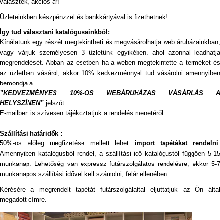
választék, akciós ár!
Üzleteinkben készpénzzel és bankkártyával is fizethetnek!
Így tud választani katalógusainkból:
Kínálatunk egy részét megtekintheti és megvásárolhatja web áruházainkban,
vagy várjuk személyesen 3 üzletünk egyikében, ahol azonnal leadhatja
megrendelését. Abban az esetben ha a weben megtekintette a terméket és
az üzletben vásárol, akkor 10% kedvezménnyel tud vásárolni amennyiben
bemondja a
”KEDVEZMÉNYES 10%-OS WEBÁRUHÁZAS VÁSÁRLÁS A
HELYSZÍNEN”
jelszót.
E-mailben is szívesen tájékoztatjuk a rendelés menetéről.
Szállítási határidők :
50%-os előleg megfizetése mellett lehet
import tapétákat rendelni
Amennyiben katalógusból rendel, a szállítási idő katalógustól függően 5-15
munkanap. Lehetőség van expressz futárszolgálatos rendelésre, ekkor 5-7
munkanapos szállítási idővel kell számolni, felár ellenében.
Kérésére a megrendelt tapétát futárszolgálattal eljuttatjuk az Ön által
megadott címre.