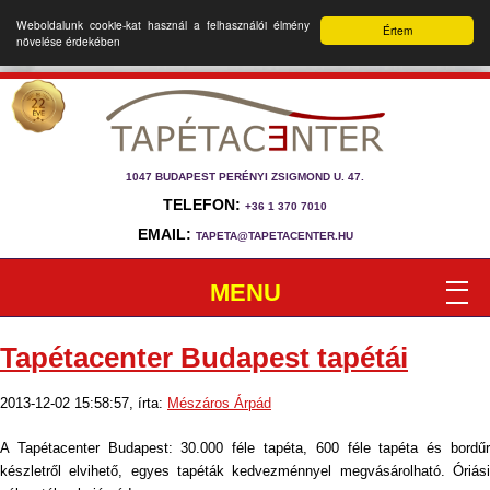
Weboldalunk cookie-kat használ a felhasználói élmény
Értem
növelése érdekében
1047 BUDAPEST PERÉNYI ZSIGMOND U. 47.
TELEFON:
+36 1 370 7010
EMAIL:
TAPETA@TAPETACENTER.HU
MENU
Tapétacenter Budapest tapétái
2013-12-02 15:58:57, írta:
Mészáros Árpád
A Tapétacenter Budapest: 30.000 féle tapéta, 600 féle tapéta és bordűr
készletről elvihető, egyes tapéták kedvezménnyel megvásárolható. Óriási