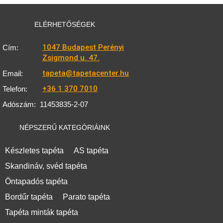
ELÉRHETŐSÉGEK
1047 Budapest Perényi
Cím:
Zsigmond u. 47.
tapeta@tapetacenter.hu
Email:
+36 1 370 7010
Telefon:
Adószám:
11453835-2-07
NÉPSZERŰ KATEGÓRIÁINK
Készletes tapéta
AS tapéta
Skandináv, svéd tapéta
Öntapadós tapéta
Bordűr tapéta
Parato tapéta
Tapéta minták tapéta