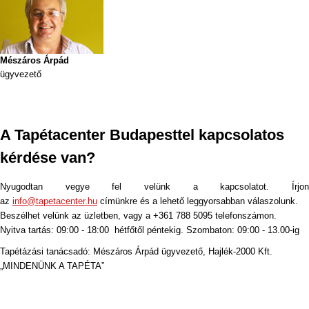
Mészáros Árpád
ügyvezető
A Tapétacenter Budapesttel kapcsolatos
kérdése van
?
Nyugodtan vegye fel velünk a kapcsolatot. Írjon
az
info@tapetacenter.hu
címünkre és a lehető leggyorsabban válaszolunk.
Beszélhet velünk az üzletben, vagy a +361 788 5095 telefonszámon.
Nyitva tartás: 09:00 - 18:00 hétfőtől péntekig. Szombaton: 09:00 - 13.00-ig
Tapétázási tanácsadó: Mészáros Árpád ügyvezető, Hajlék-2000 Kft.
„MINDENÜNK A TAPÉTA”