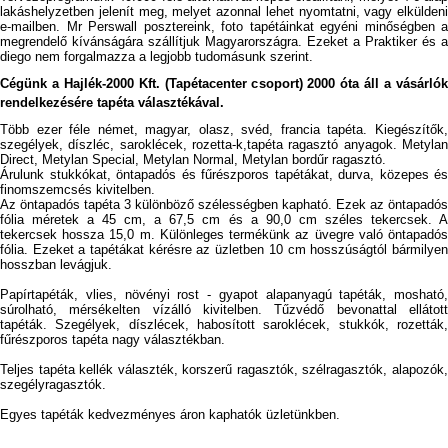
lakáshelyzetben jelenít meg, melyet azonnal lehet nyomtatni, vagy elküldeni
e-mailben. Mr Perswall posztereink, foto tapétáinkat egyéni minőségben a
megrendelő kívánságára szállítjuk Magyarországra. Ezeket a Praktiker és a
diego nem forgalmazza a legjobb tudomásunk szerint.
Cégünk a Hajlék-2000 Kft. (Tapétacenter csoport) 2000 óta áll a vásárlók
rendelkezésére tapéta választékával.
Több ezer féle német, magyar, olasz, svéd, francia tapéta. Kiegészítők,
szegélyek, díszléc, saroklécek, rozetta-k,tapéta ragasztó anyagok. Metylan
Direct, Metylan Special, Metylan Normal, Metylan bordűr ragasztó.
Árulunk stukkókat, öntapadós és fűrészporos tapétákat, durva, közepes és
finomszemcsés kivitelben.
Az öntapadós tapéta 3 különböző szélességben kapható. Ezek az öntapadós
fólia méretek a 45 cm, a 67,5 cm és a 90,0 cm széles tekercsek. A
tekercsek hossza 15,0 m. Különleges termékünk az üvegre való öntapadós
fólia. Ezeket a tapétákat kérésre az üzletben 10 cm hosszúságtól bármilyen
hosszban levágjuk.
Papírtapéták, vlies, növényi rost - gyapot alapanyagú tapéták, mosható,
súrolható, mérsékelten vízálló kivitelben. Tűzvédő bevonattal ellátott
tapéták. Szegélyek, díszlécek, habosított saroklécek, stukkók, rozetták,
fűrészporos tapéta nagy választékban.
Teljes tapéta kellék választék, korszerű ragasztók, szélragasztók, alapozók,
szegélyragasztók.
Egyes tapéták kedvezményes áron kaphatók üzletünkben.