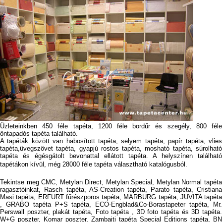
Üzleteinkben 450 féle tapéta, 1200 féle bordűr és szegély, 800 féle
öntapadós tapéta található.
A tapéták között van habosított tapéta, selyem tapéta, papír tapéta, vlies
tapéta,üvegszövet tapéta, gyapjú rostos tapéta, mosható tapéta, súrolható
tapéta és égésgátolt bevonattal ellátott tapéta. A helyszínen található
tapétákon kívül, még 28000 féle tapéta választható katalógusból.
Tekintse meg CMC, Metylan Direct, Metylan Special, Metylan Normal tapéta
ragasztóinkat, Rasch tapéta, AS-Creation tapéta, Parato tapéta, Cristiana
Masi tapéta, ERFURT fűrészporos tapéta, MARBURG tapéta, JUVITA tapéta
, GRABO tapéta P+S tapéta, ECO-Engblad&Co-Borastapeter tapéta, Mr.
Perswall poszter, plakát tapéta, Foto tapéta , 3D foto tapéta és 3D tapéta.
W+G poszter, Komar poszter, Zambaiti tapéta Special Editions tapéta, BN