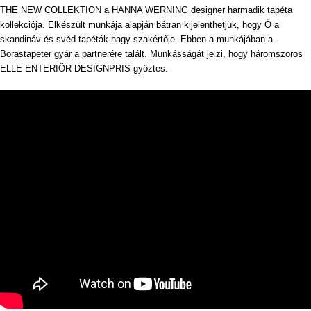
THE NEW COLLEKTION a HANNA WERNING designer harmadik tapéta
kollekciója. Elkészült munkája alapján bátran kijelenthetjük, hogy Ő a
skandináv és svéd tapéták nagy szakértője. Ebben a munkájában a
Borastapeter gyár a partnerére talált. Munkásságát jelzi, hogy háromszoros
ELLE ENTERIÖR DESIGNPRIS győztes.