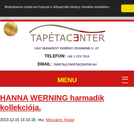
Weboldalunk cookie-kat használ a felhasználói élmény növelése érdekében
1047 BUDAPEST PERÉNYI ZSIGMOND U. 47.
TELEFON:
+36 1 370 7010
EMAIL:
TAPETA@TAPETACENTER.HU
MENU
HANNA WERNING harmadik
kollekciója.
2013-12-15 14:10:18, írta:
Mészáros Árpád