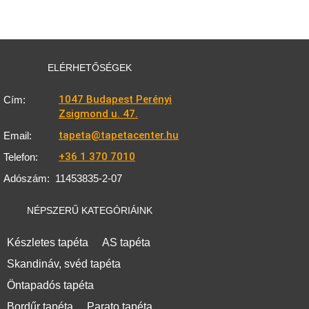
ELÉRHETŐSÉGEK
1047 Budapest Perényi
Cím:
Zsigmond u. 47.
tapeta@tapetacenter.hu
Email:
+36 1 370 7010
Telefon:
Adószám:
11453835-2-07
NÉPSZERŰ KATEGÓRIÁINK
Készletes tapéta
AS tapéta
Skandináv, svéd tapéta
Öntapadós tapéta
Bordűr tapéta
Parato tapéta