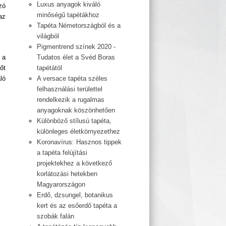
Luxus anyagok kiváló
zó
minőségű tapétákhoz
az
Tapéta Németországból és a
világból
Pigmentrend színek 2020 -
 a
Tudatos élet a Svéd Boras
őt
tapétától
ló
A versace tapéta széles
felhasználási területtel
rendelkezik a rugalmas
anyagoknak köszönhetően
Különböző stílusú tapéta,
különleges életkörnyezethez
Koronavírus: Hasznos tippek
a tapéta felújítási
projektekhez a következő
korlátozási hetekben
Magyarországon
Erdő, dzsungel, botanikus
kert és az esőerdő tapéta a
szobák falán