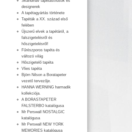
Skandináv tapétastílusok és
designerek
A tapétagyártás története
Tapéták a XX. század első
felében
Újszerű elvek a tapétáról, a
falszigetelésről és
hőszigetelésről!
Fűrészporos tapéta és
változó világ
Hőszigetelő tapéta
Vlies tapéta
Björn Nilson a Boratapeter
vezető tervezője.
HANNA WERNING harmadik
kollekciója.
A BORASTAPETER
FALSTERBO katalógusa
Mr Perswall NOSTALGIC
katalógusa
Mr Perswall NEW YORK
MEMORIES katalógusa