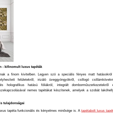
n - kifinomult luxus tapéták
nak a finom kivitelben. Legyen szó a speciális fényes matt hatásokról
hesített felületekről, irizáló üveggyöngyökről, csillogó csillámkövekrő
 és holografikus hatású fóliákról, integrált domborműszerkezetekről 
zekapcsolásával nemes tapétákat készítenek, amelyek a szobát lakóhell
is tulajdonságai
luxus tapéta funkcionális és kényelmes minősége is. A
tapétabolt luxus tapét