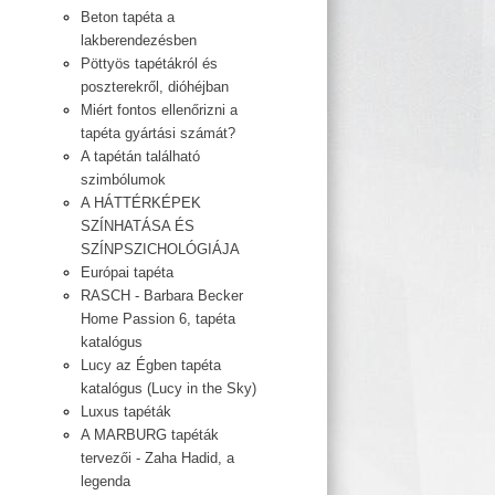
Beton tapéta a
lakberendezésben
Pöttyös tapétákról és
poszterekről, dióhéjban
Miért fontos ellenőrizni a
tapéta gyártási számát?
A tapétán található
szimbólumok
A HÁTTÉRKÉPEK
SZÍNHATÁSA ÉS
SZÍNPSZICHOLÓGIÁJA
Európai tapéta
RASCH - Barbara Becker
Home Passion 6, tapéta
katalógus
Lucy az Égben tapéta
katalógus (Lucy in the Sky)
Luxus tapéták
A MARBURG tapéták
tervezői - Zaha Hadid, a
legenda