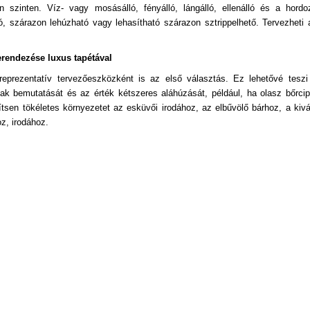
szinten. Víz- vagy mosásálló, fényálló, lángálló, ellenálló és a hordo
ó, szárazon lehúzható vagy lehasítható szárazon sztrippelhető. Tervezheti 
erendezése luxus tapétával
reprezentatív tervezőeszközként is az első választás. Ez lehetővé teszi
ainak bemutatását és az érték kétszeres aláhúzását, például, ha olasz bőrcip
ítsen tökéletes környezetet az esküvői irodához, az elbűvölő bárhoz, a kivá
z, irodához.