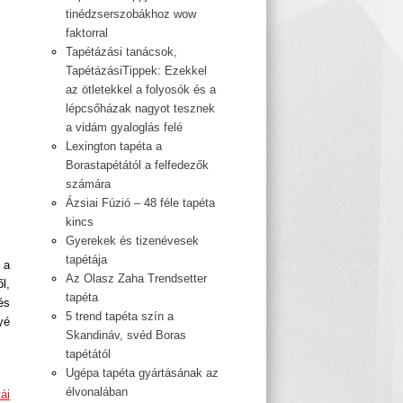
tinédzserszobákhoz wow
faktorral
Tapétázási tanácsok,
TapétázásiTippek: Ezekkel
az ötletekkel a folyosók és a
lépcsőházak nagyot tesznek
a vidám gyaloglás felé
Lexington tapéta a
Borastapétától a felfedezők
számára
Ázsiai Fúzió – 48 féle tapéta
kincs
Gyerekek és tizenévesek
tapétája
 a
Az Olasz Zaha Trendsetter
l,
tapéta
és
5 trend tapéta szín a
yé
Skandináv, svéd Boras
tapétától
Ugépa tapéta gyártásának az
élvonalában
ái