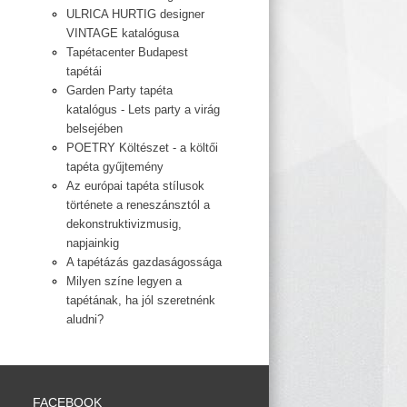
ULRICA HURTIG designer
VINTAGE katalógusa
Tapétacenter Budapest
tapétái
Garden Party tapéta
katalógus - Lets party a virág
belsejében
POETRY Költészet - a költői
tapéta gyűjtemény
Az európai tapéta stílusok
története a reneszánsztól a
dekonstruktivizmusig,
napjainkig
A tapétázás gazdaságossága
Milyen színe legyen a
tapétának, ha jól szeretnénk
aludni?
FACEBOOK