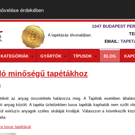
 növelése érdekében
1047 BUDAPEST PER
TE
A tapétázás élvonalában.
EMAIL:
TAPET
KATEGÓRIÁK
GYÁRTÓK
TÍPUSOK
BLOG
KAP
ló minőségű tapétákhoz
d
tékét az anyag összetétele határozza meg. A Tapéták esetében általán
leti anyag között. A tapéta üzletünkben luxus tapéták kaphatók nem szőtt vli
vül exkluzív anyagok széles skáláját kínáljuk. Válasszon a következők közü
péta
e luxus tapétával
.