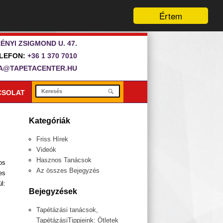
Értem
ÉNYI ZSIGMOND U. 47.
LEFON:
+36 1 370 7010
A@TAPETACENTER.HU
CSOLAT
Kategóriák
Friss Hírek
Videók
Hasznos Tanácsok
os
Az összes Bejegyzés
es
l:
Bejegyzések
Tapétázási tanácsok,
TapétázásiTippjeink: Ötletek