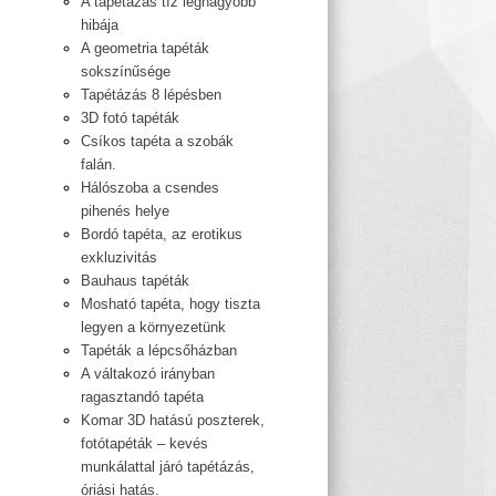
A tapétázás tíz legnagyobb
hibája
A geometria tapéták
sokszínűsége
Tapétázás 8 lépésben
3D fotó tapéták
Csíkos tapéta a szobák
falán.
Hálószoba a csendes
pihenés helye
Bordó tapéta, az erotikus
exkluzivitás
Bauhaus tapéták
Mosható tapéta, hogy tiszta
legyen a környezetünk
Tapéták a lépcsőházban
A váltakozó irányban
ragasztandó tapéta
Komar 3D hatású poszterek,
fotótapéták – kevés
munkálattal járó tapétázás,
óriási hatás.