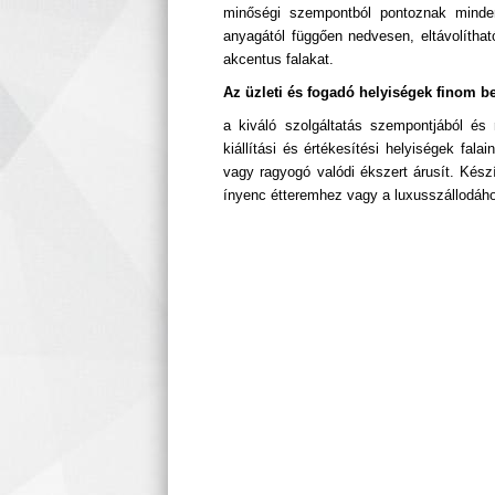
minőségi szempontból pontoznak minden 
anyagától függően nedvesen, eltávolíthat
akcentus falakat.
Az üzleti és fogadó helyiségek finom b
a kiváló szolgáltatás szempontjából és 
kiállítási és értékesítési helyiségek fal
vagy ragyogó valódi ékszert árusít. Kész
ínyenc étteremhez vagy a luxusszállodáho