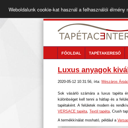
Weboldalunk cookie-kat használ a felhasználói élmény
FŐOLDAL
TAPÉTAKERESŐ
Luxus anyagok kivá
2020-05-12 10:31:56, írta:
Mészáros Árpá
Sok vásárló számára a luxus tapéta ér
különbséget kell tenni a hátlap és a felü
tapétaként. A felületek modern és rendkí
VERSACE tapéta
,
Textil tapéta
, Crush ta
A termékkínálat mosható, például a
Versac