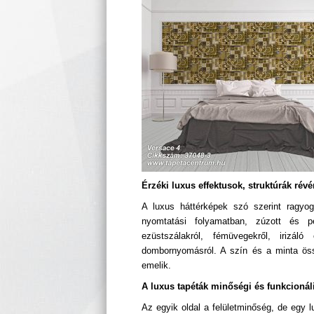
Érzéki luxus effektusok, struktúrák révé
A luxus háttérképek szó szerint ragyog
nyomtatási folyamatban, zúzott és pely
ezüstszálakról, fémüvegekről, irizáló
dombornyomásról. A szín és a minta öss
emelik.
A luxus tapéták minőségi és funkcionál
Az egyik oldal a felületminőség, de egy 