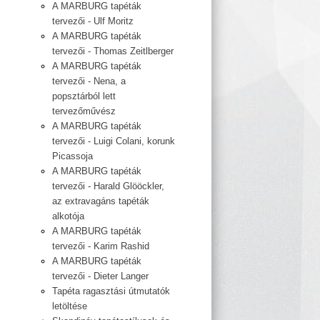
A MARBURG tapéták
tervezői - Ulf Moritz
A MARBURG tapéták
tervezői - Thomas Zeitlberger
A MARBURG tapéták
tervezői - Nena, a
popsztárból lett
tervezőművész
A MARBURG tapéták
tervezői - Luigi Colani, korunk
Picassoja
A MARBURG tapéták
tervezői - Harald Glööckler,
az extravagáns tapéták
alkotója
A MARBURG tapéták
tervezői - Karim Rashid
A MARBURG tapéták
tervezői - Dieter Langer
Tapéta ragasztási útmutatók
letöltése