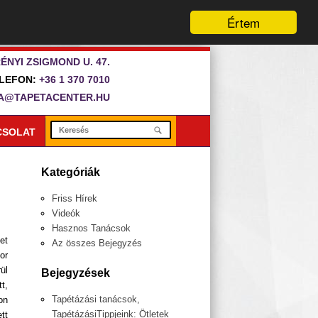
Értem
ÉNYI ZSIGMOND U. 47.
LEFON:
+36 1 370 7010
A@TAPETACENTER.HU
CSOLAT
Kategóriák
Friss Hírek
Videók
Hasznos Tanácsok
et
Az összes Bejegyzés
or
ül
Bejegyzések
t,
Tapétázási tanácsok,
on
TapétázásiTippjeink: Ötletek
tt