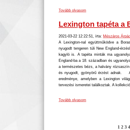
Tovább olvasom
Lexington tapéta a 
2021-03-22 12:22:51, írta:
Mészáros Árpá
A Lexington-nal együttműködve a Borast
nyugodt tengeren túli New England-érzés
kagyló is. A tapéta minták ma ugyanoly
England-ba a 18. században és ugyanolyan
a természetes bézs, a halvány rózsaszín
és nyugodt, gyönyörű érzést adnak. A 
eredménye, amelyben a Lexington világ
tervezési ismeretei találkoztak. A kollek
Tovább olvasom
1
2
3