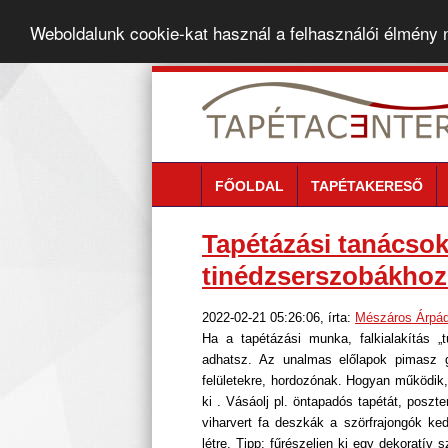
Weboldalunk cookie-kat használ a felhasználói élmény
FŐOLDAL
TAPÉTAKERESŐ
Tapétázási tanácsok
tinédzserszobákhoz
2022-02-21 05:26:06, írta:
Mészáros Árpá
Ha a tapétázási munka, falkialakítás „
adhatsz. Az unalmas előlapok pimasz gr
felületekre, hordozónak. Hogyan működik, 
ki . Vásáolj pl. öntapadós tapétát, poszte
viharvert fa deszkák a szörfrajongók ked
létre. Tipp: fűrészeljen ki egy dekoratív s