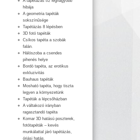
A tapétázás tíz legnagyobb
hibája
A geometria tapéták
sokszínűsége
Tapétázás 8 lépésben
3D fotó tapéták
Csíkos tapéta a szobák
falán.
Hálószoba a csendes
pihenés helye
Bordó tapéta, az erotikus
exkluzivitás
Bauhaus tapéták
Mosható tapéta, hogy tiszta
legyen a környezetünk
Tapéták a lépcsőházban
A váltakozó irányban
ragasztandó tapéta
Komar 3D hatású poszterek,
fotótapéták – kevés
munkálattal járó tapétázás,
óriási hatás.