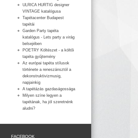
ULRICA HURTIG designer
VINTAGE katalógusa
Tapétacenter Budapest
tapétái
Garden Party tapéta
katalógus - Lets party a virág
belsejében
POETRY Költészet - a költői
tapéta gyűjtemény
Az európai tapéta stílusok
története a reneszánsztól a
dekonstruktivizmusig,
napjainkig
A tapétázás gazdaságossága
Milyen színe legyen a
tapétának, ha jól szeretnénk
aludni?
FACEBOOK