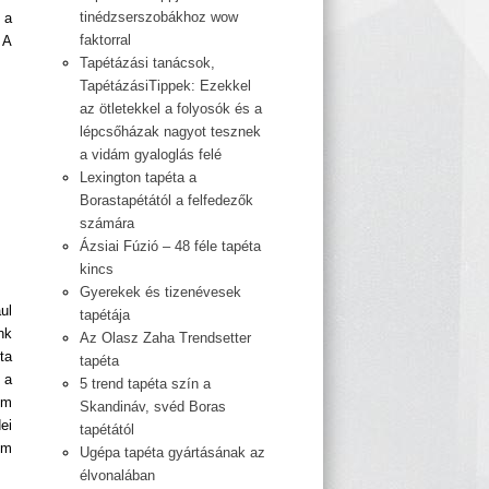
tinédzserszobákhoz wow
 a
faktorral
 A
Tapétázási tanácsok,
TapétázásiTippek: Ezekkel
az ötletekkel a folyosók és a
lépcsőházak nagyot tesznek
a vidám gyaloglás felé
Lexington tapéta a
Borastapétától a felfedezők
számára
Ázsiai Fúzió – 48 féle tapéta
kincs
Gyerekek és tizenévesek
ul
tapétája
nk
Az Olasz Zaha Trendsetter
ta
tapéta
 a
5 trend tapéta szín a
em
Skandináv, svéd Boras
ei
tapétától
em
Ugépa tapéta gyártásának az
élvonalában