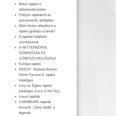
Beton tapéta a
lakberendezésben
Pöttyös tapétákról és
poszterekről, dióhéjban
Miért fontos ellenőrizni a
tapéta gyártási számát?
A tapétán található
szimbólumok
A HÁTTÉRKÉPEK
SZÍNHATÁSA ÉS
SZÍNPSZICHOLÓGIÁJA
Európai tapéta
RASCH - Barbara Becker
Home Passion 6, tapéta
katalógus
Lucy az Égben tapéta
katalógus (Lucy in the Sky)
Luxus tapéták
A MARBURG tapéták
tervezői - Zaha Hadid, a
legenda