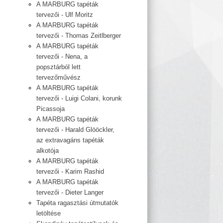
A MARBURG tapéták
tervezői - Ulf Moritz
A MARBURG tapéták
tervezői - Thomas Zeitlberger
A MARBURG tapéták
tervezői - Nena, a
popsztárból lett
tervezőművész
A MARBURG tapéták
tervezői - Luigi Colani, korunk
Picassoja
A MARBURG tapéták
tervezői - Harald Glööckler,
az extravagáns tapéták
alkotója
A MARBURG tapéták
tervezői - Karim Rashid
A MARBURG tapéták
tervezői - Dieter Langer
Tapéta ragasztási útmutatók
letöltése