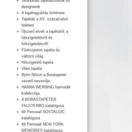
Skandináv tapétastílusok és
designerek
A tapétagyártás története
Tapéták a XX. század első
felében
Újszerű elvek a tapétáról, a
falszigetelésről és
hőszigetelésről!
Fűrészporos tapéta és
változó világ
Hőszigetelő tapéta
Vlies tapéta
Björn Nilson a Boratapeter
vezető tervezője.
HANNA WERNING harmadik
kollekciója.
A BORASTAPETER
FALSTERBO katalógusa
Mr Perswall NOSTALGIC
katalógusa
Mr Perswall NEW YORK
MEMORIES katalógusa