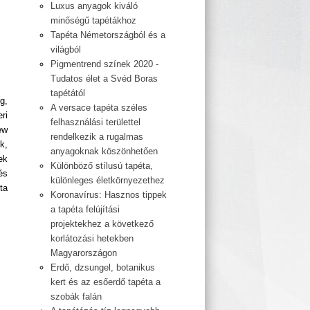
Luxus anyagok kiváló
minőségű tapétákhoz
Tapéta Németországból és a
világból
Pigmentrend színek 2020 -
Tudatos élet a Svéd Boras
tapétától
g,
A versace tapéta széles
ri
felhasználási területtel
ew
rendelkezik a rugalmas
k,
anyagoknak köszönhetően
ek
Különböző stílusú tapéta,
és
különleges életkörnyezethez
ta
Koronavírus: Hasznos tippek
a tapéta felújítási
projektekhez a következő
korlátozási hetekben
Magyarországon
Erdő, dzsungel, botanikus
kert és az esőerdő tapéta a
szobák falán