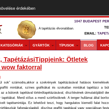
 növelése érdekében
1047 BUDAPEST PER
TE
A tapétázás élvonalában.
EMAIL:
TAPET
KATEGÓRIÁK
GYÁRTÓK
TÍPUSOK
BLOG
KAP
, TapétázásiTippjeink: Ötletek
 wow faktorral
d
túl sok” számodra,akkor a szekrények tapétázásával hatásos kiemelések
affiti mintákat, színes grafikákat és szokatlan mintákat tapétázz a bút
az a bútorok tapétával történőtapétázásával, díszítésének útmutatójából der
r tapétákat. Menő stílus a menő szörfösöknek: A tenger hullámai által borítot
velt tapétamintája. Ez lehetővé teszi, hogy hangulatos kiemelő falat hozz
zörfdeszkát faforgácslapból, díszítse graffiti tapétával vagy speciálisan feste