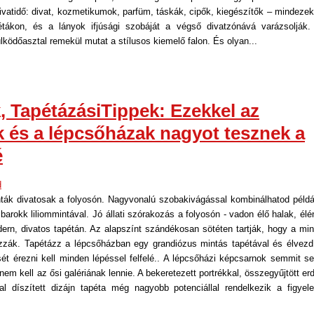
ivatidő: divat, kozmetikumok, parfüm, táskák, cipők, kiegészítők – mindezek
tákon, és a lányok ifjúsági szobáját a végső divatzónává varázsolják.
sülködőasztal remekül mutat a stílusos kiemelő falon. És olyan...
, TapétázásiTippek: Ezekkel az
ók és a lépcsőházak nagyot tesznek a
é
d
nták divatosak a folyosón. Nagyvonalú szobakivágással kombinálhatod példá
 barokk liliommintával. Jó állati szórakozás a folyosón - vadon élő halak, élé
ern, divatos tapétán. Az alapszínt szándékosan sötéten tartják, hogy a min
ák. Tapétázz a lépcsőházban egy grandiózus mintás tapétával és élvezd
sét érezni kell minden lépéssel felfelé.. A lépcsőházi képcsarnok semmit s
em kell az ősi galériának lennie. A bekeretezett portrékkal, összegyűjtött erd
al díszített dizájn tapéta még nagyobb potenciállal rendelkezik a figyel