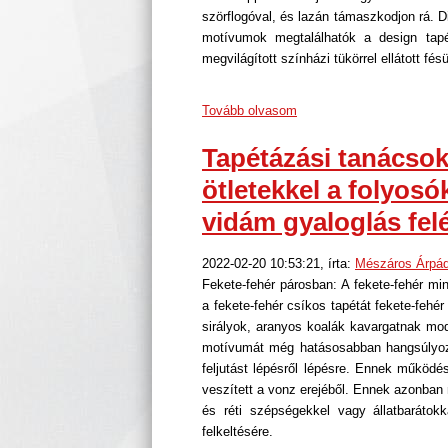
szörflogóval, és lazán támaszkodjon rá. D
motívumok megtalálhatók a design tapé
megvilágított színházi tükörrel ellátott fé
Tovább olvasom
Tapétázási tanácsok
ötletekkel a folyos
vidám gyaloglás fel
2022-02-20 10:53:21, írta:
Mészáros Árpá
Fekete-fehér párosban: A fekete-fehér mi
a fekete-fehér csíkos tapétát fekete-fehér
sirályok, aranyos koalák kavargatnak mod
motívumát még hatásosabban hangsúlyozz
feljutást lépésről lépésre. Ennek működé
veszített a vonz erejéből. Ennek azonban n
és réti szépségekkel vagy állatbarátokk
felkeltésére.