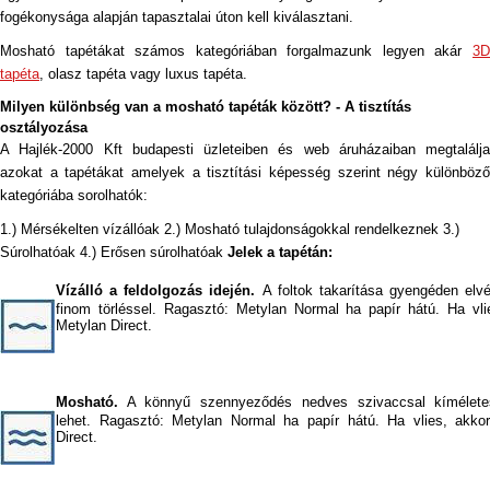
fogékonysága alapján tapasztalai úton kell kiválasztani.
Mosható tapétákat számos kategóriában forgalmazunk legyen akár
3D
tapéta
, olasz tapéta vagy luxus tapéta.
Milyen különbség van a mosható tapéták között? - A tisztítás
osztályozása
A Hajlék-2000 Kft budapesti üzleteiben és web áruházaiban megtalálja
azokat a tapétákat amelyek a tisztítási képesség szerint négy különböző
kategóriába sorolhatók:
1.) Mérsékelten vízállóak 2.) Mosható tulajdonságokkal rendelkeznek 3.)
Súrolhatóak 4.) Erősen súrolhatóak
Jelek a tapétán:
Vízálló a feldolgozás idején.
A foltok takarítása gyengéden elv
finom törléssel. Ragasztó: Metylan Normal ha papír hátú. Ha vli
Metylan Direct.
Mosható.
A könnyű szennyeződés nedves szivaccsal kímélet
lehet. Ragasztó: Metylan Normal ha papír hátú. Ha vlies, akko
Direct.