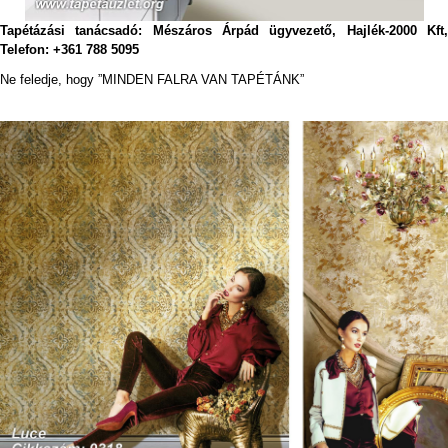
Tapétázási tanácsadó: Mészáros Árpád ügyvezető, Hajlék-2000 Kft,
Telefon: +361 788 5095
Ne feledje, hogy ”MINDEN FALRA VAN TAPÉTÁNK”