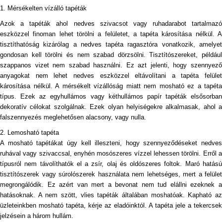
1. Mérsékelten vízálló tapéták
Azok a tapéták ahol nedves szivacsot vagy ruhadarabot tartalmazó
eszközzel finoman lehet törölni a felületet, a tapéta károsítása nélkül. A
tisztíthatóság kizárólag a nedves tapéta ragasztóra vonatkozik, amelyet
gondosan kell törölni és nem szabad dörzsölni. Tisztítószereket, például
szappanos vizet nem szabad használni. Ez azt jelenti, hogy szennyező
anyagokat nem lehet nedves eszközzel eltávolítani a tapéta felület
károsítása nélkül. A mérsékelt vízállóság miatt nem mosható ez a tapéta
típus. Ezek az egyhullámos vagy kéthullámos papír tapéták elsősorban
dekoratív célokat szolgálnak. Ezek olyan helyiségekre alkalmasak, ahol a
falszennyezés meglehetősen alacsony, vagy nulla.
2. Lemosható tapéta
A mosható tapétákat úgy kell illeszteni, hogy szennyeződéseket nedves
ruhával vagy szivaccsal, enyhén mosószeres vízzel lehessen törölni. Erről a
típusról nem távolíthatók el a zsír, olaj és oldószeres foltok. Maró hatású
tisztítószerek vagy súrolószerek használata nem lehetséges, mert a felület
megrongálódik. Ez azért van mert a bevonat nem tud elállni ezeknek a
hatásoknak. A nem szött, vlies tapéták általában moshatóak. Kapható az
üzleteinkben mosható tapéta, kérje az eladóinktól. A tapéta jele a tekercsek
jelzésein a három hullám.