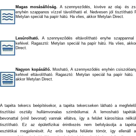
Magas mosásállóság.
A szennyeződés, kivéve az olaj- és zsír
enyhén szappanos vízzel távolítható el. Nedvesen jól tisztítható 
Metylan speciál ha papír hátú. Ha vlies, akkor Metylan Direct.
Lesúrolható.
A szennyeződés eltávolítható enyhe szappannal
kefével. Ragasztó: Metylan speciál ha papír hátú. Ha vlies, akko
Direct.
Nagyon kopásálló.
Mosható, A szennyeződés enyhén csiszolóan
kefével eltávolítható. Ragasztó: Metylan speciál ha papír hátú. 
akkor Metylan Direct.
A tapéta tekercs beépítésekor, a tapéta tekercseken látható a megfelelő
tisztítási osztály hullámvonalas szimbólumai. A lemosható tapéták
bevonattal (vinil bevonat) vannak ellátva, így a felület károsítása nélkül
tisztítható. Ez az épületfizikai érintkezés nem befolyásolja a tapéta
esztétikai megjelenését. Az erős tapéta felülete tömör, így ellenáll a