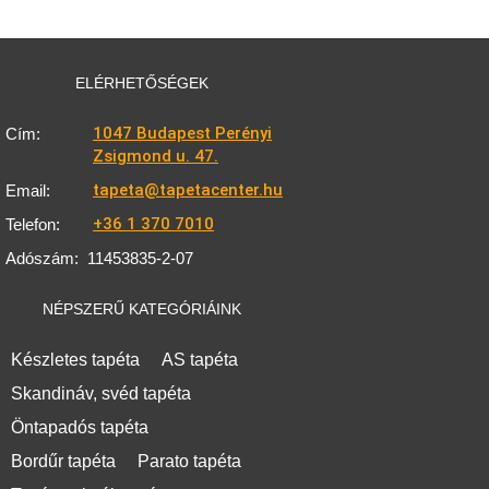
ELÉRHETŐSÉGEK
1047 Budapest Perényi
Cím:
Zsigmond u. 47.
tapeta@tapetacenter.hu
Email:
+36 1 370 7010
Telefon:
Adószám:
11453835-2-07
NÉPSZERŰ KATEGÓRIÁINK
Készletes tapéta
AS tapéta
Skandináv, svéd tapéta
Öntapadós tapéta
Bordűr tapéta
Parato tapéta