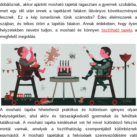
dobálóznak, akkor ajánlott mosható tapétát ragasztani a gyermek szobákba,
mert egy idő után ennek a tapétázott falakon látványos következményei
lesznek. Ez a kép ismerősnek tűnik számodra? Édes élelmiszerek a
szájban, és lelkes öröm a tapétás falakon. Annak érdekében, hogy ilyen
helyzetekben nevetni tudjon, a mosható és könnyen
tisztítható tapéta
megfelelő megoldás.
A mosható tapéta hihetetlenül praktikus és különösen igényes olyan
helyiségekben, ahol aktív és társaságkedvelő gyermekek és felnőttek
találkoznak. A mosható tapéta kérdéseket vet fel mivel különböző felszíni
mintái vannak, amelyek a tisztíthatóság szempontjából különböznek
egymástól. A mosható tapétákat a helyiségek szennyeződésére való