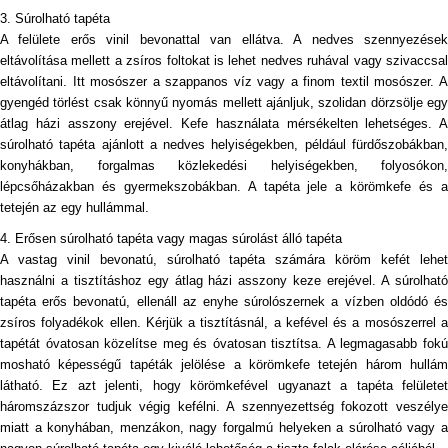
3. Súrolható tapéta
A felülete erős vinil bevonattal van ellátva. A nedves szennyezések
eltávolítása mellett a zsíros foltokat is lehet nedves ruhával vagy szivaccsal
eltávolítani. Itt mosószer a szappanos víz vagy a finom textil mosószer. A
gyengéd törlést csak könnyű nyomás mellett ajánljuk, szolidan dörzsölje egy
átlag házi asszony erejével. Kefe használata mérsékelten lehetséges. A
súrolható tapéta ajánlott a nedves helyiségekben, például fürdőszobákban,
konyhákban, forgalmas közlekedési helyiségekben, folyosókon,
lépcsőházakban és gyermekszobákban. A tapéta jele a körömkefe és a
tetején az egy hullámmal.
4. Erősen súrolható tapéta vagy magas súrolást álló tapéta
A vastag vinil bevonatú, súrolható tapéta számára köröm kefét lehet
használni a tisztításhoz egy átlag házi asszony keze erejével. A súrolható
tapéta erős bevonatú, ellenáll az enyhe súrolószernek a vízben oldódó és
zsíros folyadékok ellen. Kérjük a tisztításnál, a kefével és a mosószerrel a
tapétát óvatosan közelítse meg és óvatosan tisztítsa. A legmagasabb fokú
mosható képességű tapéták jelölése a körömkefe tetején három hullám
látható. Ez azt jelenti, hogy körömkefével ugyanazt a tapéta felületet
háromszázszor tudjuk végig kefélni. A szennyezettség fokozott veszélye
miatt a konyhában, menzákon, nagy forgalmú helyeken a súrolható vagy a