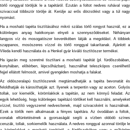
törlő ronggyal töröljük le a tapétáról. Ezután a foltot nedves ruhával vagy
szivaccsal többször törölje át. Kerülje az erős dörzsölést vagy a túl nagy
nyomást.
Ha a mosható tapéta tisztításához mikró szálas törlő rongyot használ, ez a
különleges anyag hatékonyan elnyeli a szennyeződéseket. Néhányan
langyos víz és mosogatószer keverékében látják a megoldást. A többiek
szappanos, mosószeres vízzel és törlő ronggyal takarítanak. Ajánlott a
Vileda kendő használata és a Henkel gyár kiváló tisztítószer termékei.
Ha igazán meg szeretné tisztítani a mosható tapétát (pl. fürdőszobában,
konyhában, előtérben, lépcsőházban), használhat teleszkópos cserélhető
fejjel ellátott felmosót, amivel gyengéden moshatja a falakat.
Az oldószeralapú tisztítószerek megtámadhatják a tapéta bevonatát és
feloldhatják és károsíthatják azt. Ilyenek a terpentin vagy az aceton. Golyós
tollak, sor kiemelők, körömlakkok a tapétán, az nem könnyű feladat. Az
egyik lehetőség, hogy különleges tapétázó törlőket kell használni, amelyeket
vízzel, tisztító vegyszerrel nedvesítenek, majd szivacsként is használnak.
Ezek a törlők nem alkalmasak a fényes tapétára. Az óvodában a foltok,
vonalak eltüntetésének a gyorsaságát segíti a vízben oldódó színes
ceruzák, tollak, sorkiemelők használata. A nedves ronggyal azonnal törölje le
a körömlakkot a mosható tapétáról, a fürdőszobában vagy a műköröm