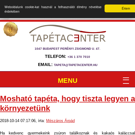
Weboldalunk cookie-kat használ a felhasználói élmény növelése
Értem
érdekében
1047 BUDAPEST PERÉNYI ZSIGMOND U. 47.
TELEFON:
+36 1 370 7010
EMAIL:
TAPETA@TAPETACENTER.HU
MENU
Mosható tapéta, hogy tiszta legyen a
környezetünk
2018-10-14 07:17:06, írta:
Mészáros Árpád
Ha kedvenc gyermekeink zsúron találkoznak és kakaós kaláccsal