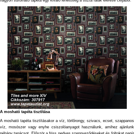
nagyon súrolható tapéta egy kiváló lehetőség a tiszta falak elérése céljából.
A mosható tapéta tisztítása
A mosható tapéta tisztításakor a víz, törlőrongy, szivacs, ecset, szappanos
víz, mosószer vagy enyhe csiszolóanyagot használunk, amihez ajánlunk
néhány tanácsot. Először a friss nedves szennyeződéseket és foltokat papír