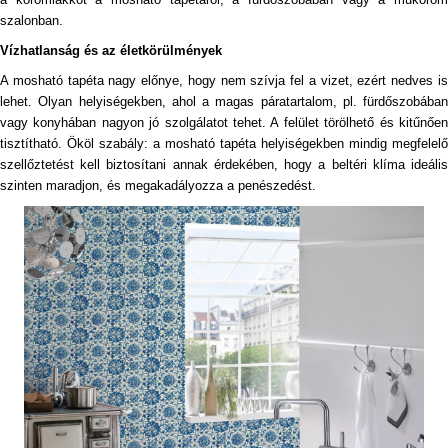
szalonban.
Vízhatlanság és az életkörülmények
A mosható tapéta nagy előnye, hogy nem szívja fel a vizet, ezért nedves is
lehet. Olyan helyiségekben, ahol a magas páratartalom, pl. fürdőszobában
vagy konyhában nagyon jó szolgálatot tehet. A felület törölhető és kitűnően
tisztítható. Ököl szabály: a mosható tapéta helyiségekben mindig megfelelő
szellőztetést kell biztosítani annak érdekében, hogy a beltéri klíma ideális
szinten maradjon, és megakadályozza a penészedést.