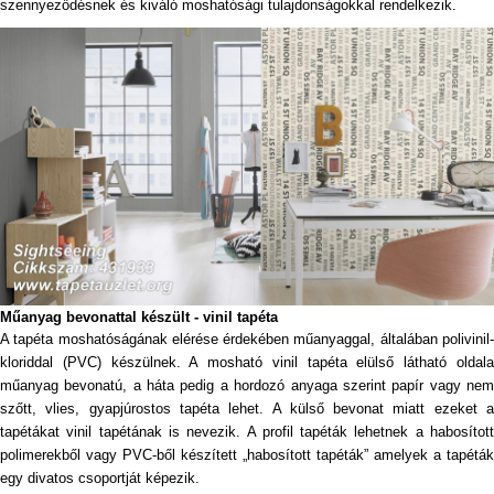
szennyeződésnek és kiváló moshatósági tulajdonságokkal rendelkezik.
Műanyag bevonattal készült - vinil tapéta
A tapéta moshatóságának elérése érdekében műanyaggal, általában polivinil-
kloriddal (PVC) készülnek. A mosható vinil tapéta elülső látható oldala
műanyag bevonatú, a háta pedig a hordozó anyaga szerint papír vagy nem
szőtt, vlies, gyapjúrostos tapéta lehet. A külső bevonat miatt ezeket a
tapétákat vinil tapétának is nevezik. A profil tapéták lehetnek a habosított
polimerekből vagy PVC-ből készített „habosított tapéták” amelyek a tapéták
egy divatos csoportját képezik.