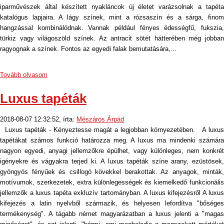
iparművészek által készített nyakláncok új életet varázsolnak a tapéta
katalógus lapjaira. A lágy színek, mint a rózsaszín és a sárga, finom
hangzással kombinálódnak. Vannak például fényes édességfű, fukszia,
türkiz vagy világoszöld színek. Az antracit sötét hátterében még jobban
ragyognak a színek. Fontos az egyedi falak bemutatására,...
Tovább olvasom
Luxus tapéták
2018-08-07 12:32:52, írta:
Mészáros Árpád
Luxus tapéták - Kényeztesse magát a legjobban környezetében. A luxus
tapétákat számos funkció határozza meg. A luxus ma mindenki számára
nagyon egyedi, anyagi jellemzőkre épülhet, vagy különleges, nem konkrét
igényekre és vágyakra terjed ki. A luxus tapéták színe arany, ezüstösek,
gyöngyös fényűek és csillogó kövekkel berakottak. Az anyagok, minták,
motívumok, szerkezetek, extra különlegességek és kiemelkedő funkcionális
jellemzők a luxus tapéta exkluzív tartományban. A luxus kifejezésről A luxus
kifejezés a latin nyelvből származik, és helyesen lefordítva "bőséges
termékenység". A tágabb német magyarázatban a luxus jelenti a "magas