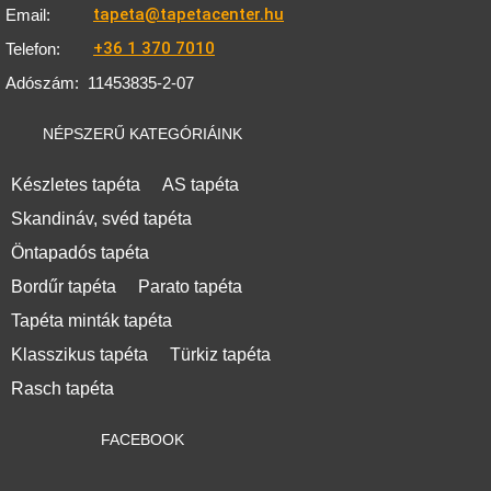
tapeta@tapetacenter.hu
Email:
+36 1 370 7010
Telefon:
Adószám:
11453835-2-07
NÉPSZERŰ KATEGÓRIÁINK
Készletes tapéta
AS tapéta
Skandináv, svéd tapéta
Öntapadós tapéta
Bordűr tapéta
Parato tapéta
Tapéta minták tapéta
Klasszikus tapéta
Türkiz tapéta
Rasch tapéta
FACEBOOK