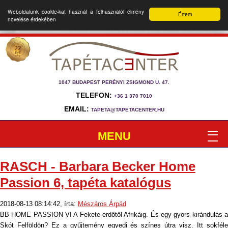
Weboldalunk cookie-kat használ a felhasználói élmény
Értem
növelése érdekében
1047 BUDAPEST PERÉNYI ZSIGMOND U. 47.
TELEFON:
+36 1 370 7010
EMAIL:
TAPETA@TAPETACENTER.HU
MENU
RASCH - Barbara Becker Home
Passion 6, tapéta katalógus
2018-08-13 08:14:42, írta:
Mészáros Árpád
BB HOME PASSION VI A Fekete-erdőtől Afrikáig. És egy gyors kirándulás a
Skót Felföldön? Ez a gyűjtemény egyedi és színes útra visz. Itt sokféle