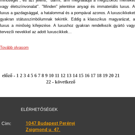
minőséget", és azt jelenti, "bármi, ami meghaladja a megszokott mértéket
vagy életszínvonalat". "Minden" jelentése anyagi és immateriális luxus. A
luxus a gazdagsággal, a hatalommal és a pompával azonos. A luxuscikkeket
gyakran státusszimbólumnak tekintik. Eddig a klasszikus magyarázat, a
luxus a minőség kifejezése. A luxushoz gyakran rendelkezik gyártó vagy
tervezői nevekkel az adott luxuscikkek...
Tovább olvasom
előző
-
1
2
3
4
5
6
7
8
9
10
11
12
13
14
15
16
17
18
19
20
21
22
-
következő
ELÉRHETŐSÉGEK
1047 Budapest Perényi
Cím:
Zsigmond u. 47.