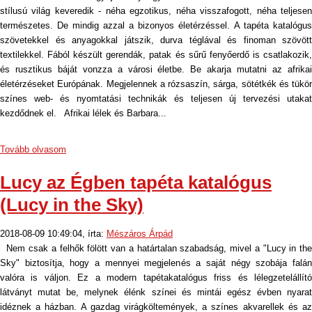
stílusú világ keveredik - néha egzotikus, néha visszafogott, néha teljesen
természetes. De mindig azzal a bizonyos életérzéssel. A tapéta katalógus
szövetekkel és anyagokkal játszik, durva téglával és finoman szövött
textilekkel. Fából készült gerendák, patak és sűrű fenyőerdő is csatlakozik,
és rusztikus báját vonzza a városi életbe. Be akarja mutatni az afrikai
életérzéseket Európának. Megjelennek a rózsaszín, sárga, sötétkék és tükör
színes web- és nyomtatási technikák és teljesen új tervezési utakat
kezdődnek el. Afrikai lélek és Barbara...
Tovább olvasom
Lucy az Égben tapéta katalógus
(Lucy in the Sky)
2018-08-09 10:49:04, írta:
Mészáros Árpád
Nem csak a felhők fölött van a határtalan szabadság, mivel a "Lucy in the
Sky" biztosítja, hogy a mennyei megjelenés a saját négy szobája falán
valóra is váljon. Ez a modern tapétakatalógus friss és lélegzetelállító
látványt mutat be, melynek élénk színei és mintái egész évben nyarat
idéznek a házban. A gazdag virágköltemények, a színes akvarellek és az