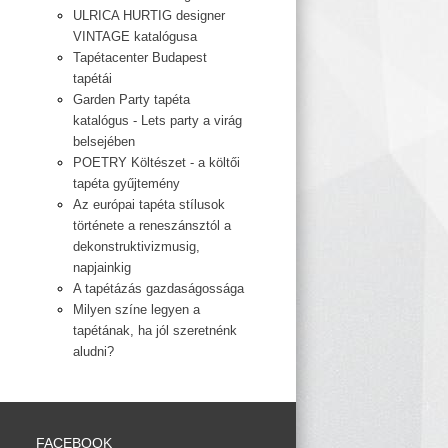
ULRICA HURTIG designer
VINTAGE katalógusa
Tapétacenter Budapest
tapétái
Garden Party tapéta
katalógus - Lets party a virág
belsejében
POETRY Költészet - a költői
tapéta gyűjtemény
Az európai tapéta stílusok
története a reneszánsztól a
dekonstruktivizmusig,
napjainkig
A tapétázás gazdaságossága
Milyen színe legyen a
tapétának, ha jól szeretnénk
aludni?
FACEBOOK