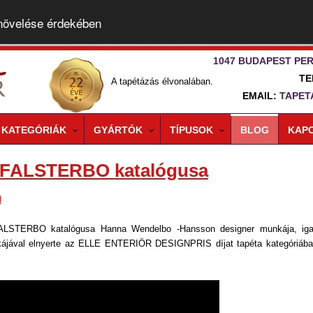
 növelése érdekében
1047 BUDAPEST PER
TE
A tapétázás élvonalában.
EMAIL:
TAPET
KATEGÓRIÁK
GYÁRTÓK
TÍPUSOK
BLOG
KAP
FALSTERBO katalógusa
d
STERBO katalógusa Hanna Wendelbo -Hansson designer munkája, iga
kájával elnyerte az ELLE ENTERIÖR DESIGNPRIS díjat tapéta kategóriába