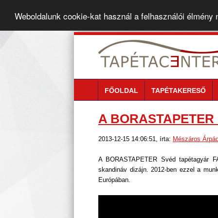
Weboldalunk cookie-kat használ a felhasználói élmény
FŐOLDAL
TAPÉTAKERESŐ
A BORASTAPETER 
2013-12-15 14:06:51, írta:
Mészáros Árpá
A BORASTAPETER Svéd tapétagyár FAL
skandináv dizájn. 2012-ben ezzel a mun
Európában.