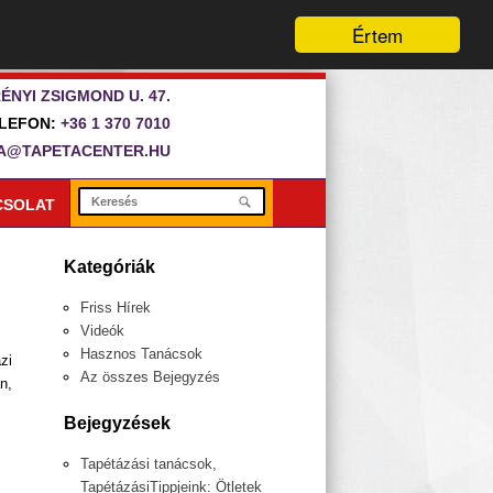
Értem
ÉNYI ZSIGMOND U. 47.
LEFON:
+36 1 370 7010
A@TAPETACENTER.HU
CSOLAT
Kategóriák
Friss Hírek
Videók
Hasznos Tanácsok
zi
Az összes Bejegyzés
n,
Bejegyzések
Tapétázási tanácsok,
TapétázásiTippjeink: Ötletek