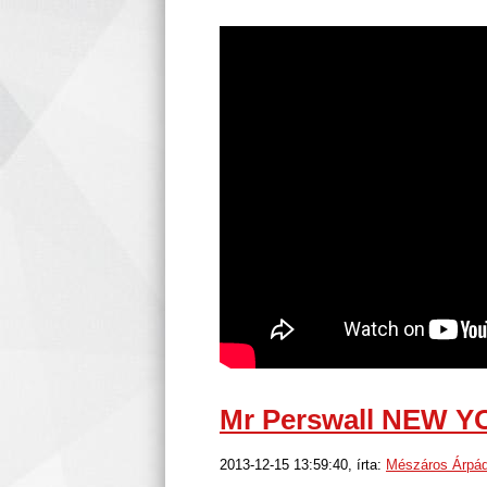
Mr Perswall NEW 
2013-12-15 13:59:40, írta:
Mészáros Árpá