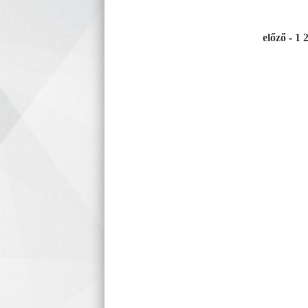
előző
-
1