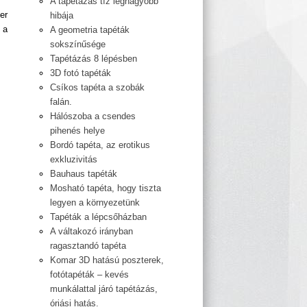
A tapétázás tíz legnagyobb
er
hibája
 a
A geometria tapéták
sokszínűsége
Tapétázás 8 lépésben
3D fotó tapéták
Csíkos tapéta a szobák
falán.
Hálószoba a csendes
pihenés helye
Bordó tapéta, az erotikus
exkluzivitás
Bauhaus tapéták
Mosható tapéta, hogy tiszta
legyen a környezetünk
Tapéták a lépcsőházban
A váltakozó irányban
ragasztandó tapéta
Komar 3D hatású poszterek,
fotótapéták – kevés
munkálattal járó tapétázás,
óriási hatás.