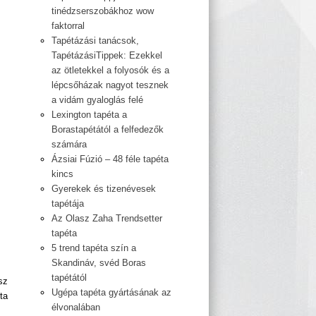
tinédzserszobákhoz wow
faktorral
Tapétázási tanácsok,
TapétázásiTippek: Ezekkel
az ötletekkel a folyosók és a
lépcsőházak nagyot tesznek
a vidám gyaloglás felé
Lexington tapéta a
Borastapétától a felfedezők
számára
Ázsiai Fúzió – 48 féle tapéta
kincs
Gyerekek és tizenévesek
tapétája
Az Olasz Zaha Trendsetter
tapéta
5 trend tapéta szín a
Skandináv, svéd Boras
tapétától
sz
Ugépa tapéta gyártásának az
ta
élvonalában