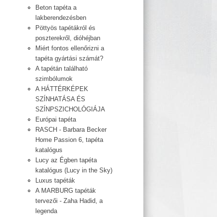
Beton tapéta a
lakberendezésben
Pöttyös tapétákról és
poszterekről, dióhéjban
Miért fontos ellenőrizni a
tapéta gyártási számát?
A tapétán található
szimbólumok
A HÁTTÉRKÉPEK
SZÍNHATÁSA ÉS
SZÍNPSZICHOLÓGIÁJA
Európai tapéta
RASCH - Barbara Becker
Home Passion 6, tapéta
katalógus
Lucy az Égben tapéta
katalógus (Lucy in the Sky)
Luxus tapéták
A MARBURG tapéták
tervezői - Zaha Hadid, a
legenda