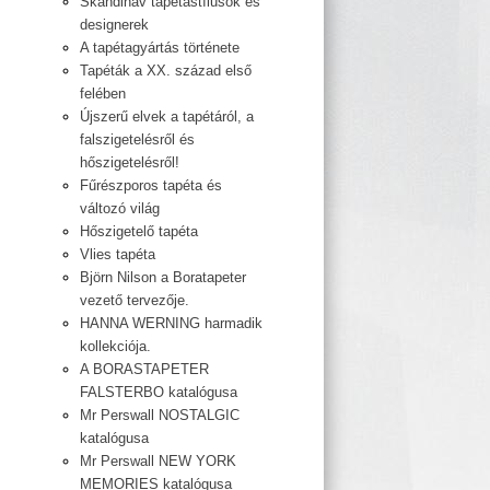
Skandináv tapétastílusok és
designerek
A tapétagyártás története
Tapéták a XX. század első
felében
Újszerű elvek a tapétáról, a
falszigetelésről és
hőszigetelésről!
Fűrészporos tapéta és
változó világ
Hőszigetelő tapéta
Vlies tapéta
Björn Nilson a Boratapeter
vezető tervezője.
HANNA WERNING harmadik
kollekciója.
A BORASTAPETER
FALSTERBO katalógusa
Mr Perswall NOSTALGIC
katalógusa
Mr Perswall NEW YORK
MEMORIES katalógusa