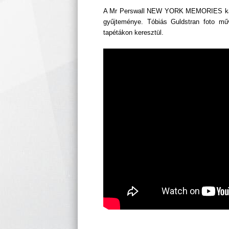
A Mr Perswall NEW YORK MEMORIES kataló
gyűjteménye. Tóbiás Guldstran foto m
tapétákon keresztül.