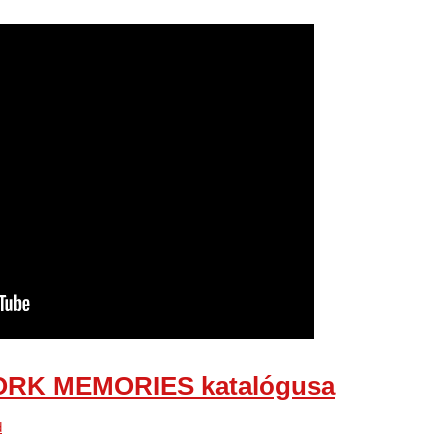
YORK MEMORIES katalógusa
d