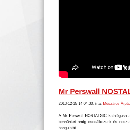
Mr Perswall NOSTA
2013-12-15 14:04:30, írta:
Mészáros Árpá
A Mr Perswall NOSTALGIC katalógusa a
bennünket amíg csodálkozunk és noszta
hangulatát.