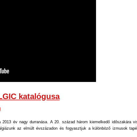
LGIC katalógusa
d
 2013 év nagy durranása. A 20. század három kiemelkedő időszakára vi
lgiázunk az elmúlt évszázadon és fogyasztjuk a különböző izmusok tapé