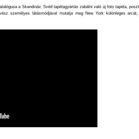
gusa a Skandináv, Svéd tapétagyártás zabálni való új foto tapéta, poszt
űvész személyes látásmódjával mutatja meg New York különleges arcát,