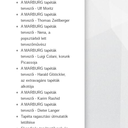
A MARBURG tapéták
tervezői - Ulf Moritz
A MARBURG tapéták
tervezői - Thomas Zeitlberger
A MARBURG tapéták
tervezői - Nena, a
popsztárból lett
tervezőművész
A MARBURG tapéták
tervezői - Luigi Colani, korunk
Picassoja
A MARBURG tapéták
tervezői - Harald Glööckler,
az extravagáns tapéták
alkotója
A MARBURG tapéták
tervezői - Karim Rashid
A MARBURG tapéták
tervezői - Dieter Langer
Tapéta ragasztási útmutatók
letöltése