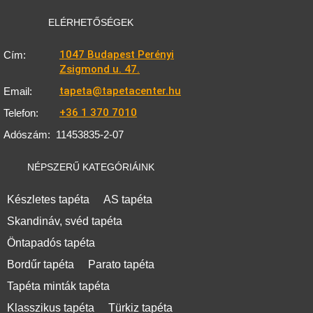
ELÉRHETŐSÉGEK
1047 Budapest Perényi
Cím:
Zsigmond u. 47.
tapeta@tapetacenter.hu
Email:
+36 1 370 7010
Telefon:
Adószám:
11453835-2-07
NÉPSZERŰ KATEGÓRIÁINK
Készletes tapéta
AS tapéta
Skandináv, svéd tapéta
Öntapadós tapéta
Bordűr tapéta
Parato tapéta
Tapéta minták tapéta
Klasszikus tapéta
Türkiz tapéta