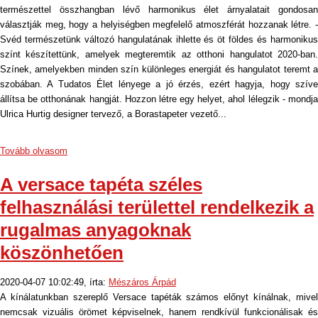
természettel összhangban lévő harmonikus élet árnyalatait gondosan
választják meg, hogy a helyiségben megfelelő atmoszférát hozzanak létre. -
Svéd természetünk változó hangulatának ihlette és öt földes és harmonikus
színt készítettünk, amelyek megteremtik az otthoni hangulatot 2020-ban.
Színek, amelyekben minden szín különleges energiát és hangulatot teremt a
szobában. A Tudatos Élet lényege a jó érzés, ezért hagyja, hogy szíve
állítsa be otthonának hangját. Hozzon létre egy helyet, ahol lélegzik - mondja
Ulrica Hurtig designer tervező, a Borastapeter vezető...
Tovább olvasom
A versace tapéta széles
felhasználási területtel rendelkezik a
rugalmas anyagoknak
köszönhetően
2020-04-07 10:02:49, írta:
Mészáros Árpád
A kínálatunkban szereplő Versace tapéták számos előnyt kínálnak, mivel
nemcsak vizuális örömet képviselnek, hanem rendkívül funkcionálisak és