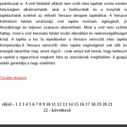
praktikusak is. A vinil felülettel ellátott nem szőtt vlies tapéták szinte minden
helyiségben alkalmazhatók, akár a fürdőszobák és a konyhák is
tapétázhatók ezekkel az előkelő Versace designer tapétákkal. A Versace
különböző felületi struktúrájú vinil tapéta mosható, égésgátolt, jó
fényállóságú és teljesen szárazon eltávolítható. Mind a vinil nem szőttár
hátlap, mind a vinil bevonatú felület kiváló ellenállást és nedvességállóságot
kínál. A tapéta a kis fa repedéseket a Versace nemszőtt vlies tapéta
kompenzálja.A Versace nemszőtt vlies tapéta segítségével sok időt és
energiát takaríthat meg, amint rögzíti - csak annyit kell tennie, hogy beilleszti
a tapétát a ragasztóval megkent falra az utasításnak megfelelően. A gyapjú
alátét garantálja a nagy stabilitást
Tovább olvasom
előző
-
1
2
3
4
5
6
7
8
9
10
11
12
13
14
15
16
17
18
19
20
21
22
-
következő