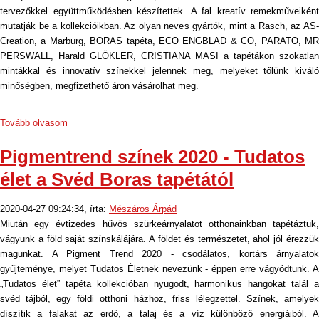
tervezőkkel együttműködésben készítettek. A fal kreatív remekműveiként
mutatják be a kollekcióikban. Az olyan neves gyártók, mint a Rasch, az AS-
Creation, a Marburg, BORAS tapéta, ECO ENGBLAD & CO, PARATO, MR
PERSWALL, Harald GLÖKLER, CRISTIANA MASI a tapétákon szokatlan
mintákkal és innovatív színekkel jelennek meg, melyeket tőlünk kiváló
minőségben, megfizethető áron vásárolhat meg.
Tovább olvasom
Pigmentrend színek 2020 - Tudatos
élet a Svéd Boras tapétától
2020-04-27 09:24:34, írta:
Mészáros Árpád
Miután egy évtizedes hűvös szürkeárnyalatot otthonainkban tapétáztuk,
vágyunk a föld saját színskálájára. A földet és természetet, ahol jól érezzük
magunkat. A Pigment Trend 2020 - csodálatos, kortárs árnyalatok
gyűjteménye, melyet Tudatos Életnek nevezünk - éppen erre vágyódtunk. A
„Tudatos élet” tapéta kollekcióban nyugodt, harmonikus hangokat talál a
svéd tájból, egy földi otthoni házhoz, friss lélegzettel. Színek, amelyek
díszítik a falakat az erdő, a talaj és a víz különböző energiáiból. A