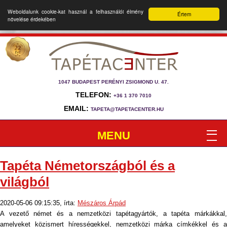
Weboldalunk cookie-kat használ a felhasználói élmény
Értem
növelése érdekében
1047 BUDAPEST PERÉNYI ZSIGMOND U. 47.
TELEFON:
+36 1 370 7010
EMAIL:
TAPETA@TAPETACENTER.HU
MENU
Tapéta Németországból és a
világból
2020-05-06 09:15:35, írta:
Mészáros Árpád
A vezető német és a nemzetközi tapétagyártók, a tapéta márkákkal,
amelyeket közismert hírességekkel, nemzetközi márka címkékkel és a