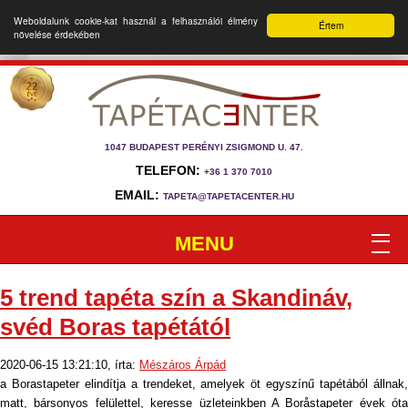
Weboldalunk cookie-kat használ a felhasználói élmény
Értem
növelése érdekében
1047 BUDAPEST PERÉNYI ZSIGMOND U. 47.
TELEFON:
+36 1 370 7010
EMAIL:
TAPETA@TAPETACENTER.HU
MENU
5 trend tapéta szín a Skandináv,
svéd Boras tapétától
2020-06-15 13:21:10, írta:
Mészáros Árpád
a Borastapeter elindítja a trendeket, amelyek öt egyszínű tapétából állnak,
matt, bársonyos felülettel, keresse üzleteinkben A Boråstapeter évek óta