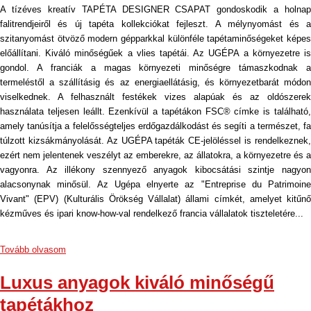
A tízéves kreatív TAPÉTA DESIGNER CSAPAT gondoskodik a holnap
falitrendjeiről és új tapéta kollekciókat fejleszt. A mélynyomást és a
szitanyomást ötvöző modern gépparkkal különféle tapétaminőségeket képes
előállítani. Kiváló minőségűek a vlies tapétái. Az UGÉPA a környezetre is
gondol. A franciák a magas környezeti minőségre támaszkodnak a
termeléstől a szállításig és az energiaellátásig, és környezetbarát módon
viselkednek. A felhasznált festékek vizes alapúak és az oldószerek
használata teljesen leállt. Ezenkívül a tapétákon FSC® címke is található,
amely tanúsítja a felelősségteljes erdőgazdálkodást és segíti a természet, fa
túlzott kizsákmányolását. Az UGÉPA tapéták CE-jelöléssel is rendelkeznek,
ezért nem jelentenek veszélyt az emberekre, az állatokra, a környezetre és a
vagyonra. Az illékony szennyező anyagok kibocsátási szintje nagyon
alacsonynak minősül. Az Ugépa elnyerte az "Entreprise du Patrimoine
Vivant" (EPV) (Kulturális Örökség Vállalat) állami címkét, amelyet kitűnő
kézműves és ipari know-how-val rendelkező francia vállalatok tiszteletére...
Tovább olvasom
Luxus anyagok kiváló minőségű
tapétákhoz