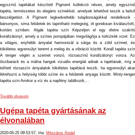
egyszínű tapétákat készített Pigment kollekció néven, amely egyszínű
tapéta, természetes és elegáns színekkel, amelyek lehetővé teszik a belső
beszélgetést. A Pigment legkedveltebb tulajdonságokkal rendelkezik -
bársonyos, sima felületek és tapintható melegség, öt gondosan kiválasztott,
kortárs színben. Algák tapéta szín Képzeljen el egy életre szakító
korallzátonyt, amely a színes pompájában megvilágítja a türkizkék vizet. Ez
a világos, enyhébb árnyalat harmonizál a sárga és a zöld színnel, és
tökéletes egyensúlyt teremt a meleg és a vibráció között. Korall tapéta szín
A tenger végén a szemet vonzó, rózsaszínű korallzátonyt vonza. Az
őszibarack és a málna hangok vizuális energiát adnak a tapétának, míg a
telített rózsaszín árnyalatok tökéletes tapétává teszik, ha egyensúlyt akar
létrehozni a helyiség többi színe és a felületek anyaga között. Minty-tenger
tapéta szín Amikor a víz és a napfény találkozik,...
Tovább olvasom
Ugépa tapéta gyártásának az
élvonalában
2020-05-25 09:53:57, írta:
Mészáros Árpád