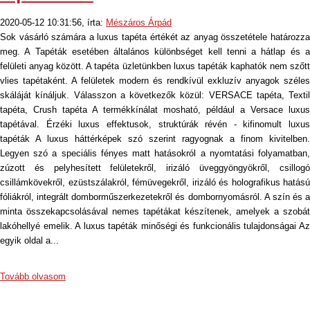
2020-05-12 10:31:56, írta:
Mészáros Árpád
Sok vásárló számára a luxus tapéta értékét az anyag összetétele határozza
meg. A Tapéták esetében általános különbséget kell tenni a hátlap és a
felületi anyag között. A tapéta üzletünkben luxus tapéták kaphatók nem szőtt
vlies tapétaként. A felületek modern és rendkívül exkluzív anyagok széles
skáláját kínáljuk. Válasszon a következők közül: VERSACE tapéta, Textil
tapéta, Crush tapéta A termékkínálat mosható, például a Versace luxus
tapétával. Érzéki luxus effektusok, struktúrák révén - kifinomult luxus
tapéták A luxus háttérképek szó szerint ragyognak a finom kivitelben.
Legyen szó a speciális fényes matt hatásokról a nyomtatási folyamatban,
zúzott és pelyhesített felületekről, irizáló üveggyöngyökről, csillogó
csillámkövekről, ezüstszálakról, fémüvegekről, irizáló és holografikus hatású
fóliákról, integrált domborműszerkezetekről és dombornyomásról. A szín és a
minta összekapcsolásával nemes tapétákat készítenek, amelyek a szobát
lakóhellyé emelik. A luxus tapéták minőségi és funkcionális tulajdonságai Az
egyik oldal a...
Tovább olvasom